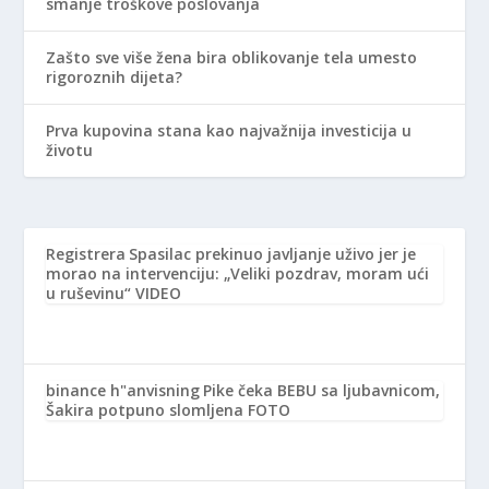
smanje troškove poslovanja
Zašto sve više žena bira oblikovanje tela umesto
rigoroznih dijeta?
Prva kupovina stana kao najvažnija investicija u
životu
Registrera
Spasilac prekinuo javljanje uživo jer je
morao na intervenciju: „Veliki pozdrav, moram ući
u ruševinu“ VIDEO
binance h"anvisning
Pike čeka BEBU sa ljubavnicom,
Šakira potpuno slomljena FOTO