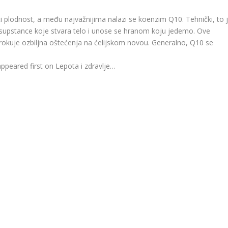
i plodnost, a među najvažnijima nalazi se koenzim Q10. Tehnički, to 
 supstance koje stvara telo i unose se hranom koju jedemo. Ove
zrokuje ozbiljna oštećenja na ćelijskom novou. Generalno, Q10 se
peared first on Lepota i zdravlje…