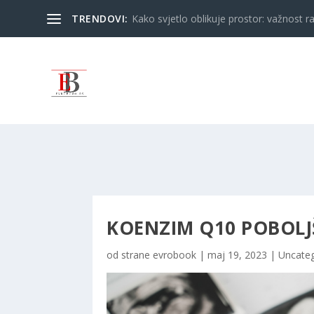
TRENDOVI:
Kako svjetlo oblikuje prostor: važnost ra
KOENZIM Q10 POBOL
od strane
evrobook
|
maj 19, 2023
|
Uncateg