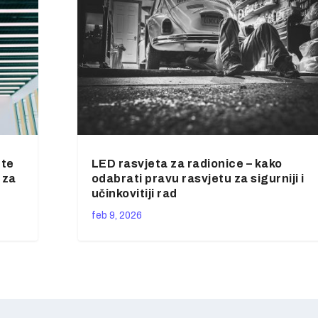
ete
LED rasvjeta za radionice – kako
 za
odabrati pravu rasvjetu za sigurniji i
učinkovitiji rad
feb 9, 2026