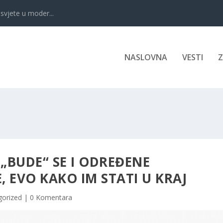
svjete u moder...
NASLOVNA
VESTI
„BUDE“ SE I ODREĐENE
 EVO KAKO IM STATI U KRAJ
gorized
|
0 Komentara