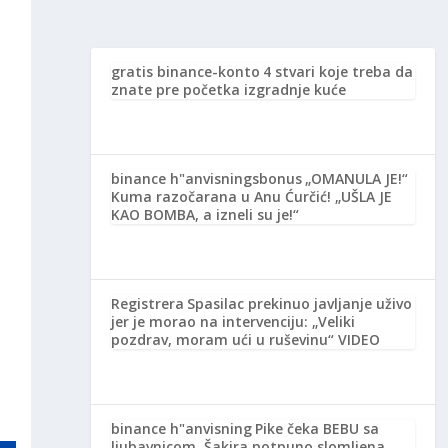
gratis binance-konto
4 stvari koje treba da
znate pre početka izgradnje kuće
binance h"anvisningsbonus
„OMANULA JE!“
Kuma razočarana u Anu Ćurčić! „UŠLA JE
KAO BOMBA, a izneli su je!“
Registrera
Spasilac prekinuo javljanje uživo
jer je morao na intervenciju: „Veliki
pozdrav, moram ući u ruševinu“ VIDEO
binance h"anvisning
Pike čeka BEBU sa
ljubavnicom, Šakira potpuno slomljena