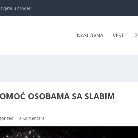
svjete u moder...
NASLOVNA
VESTI
POMOĆ OSOBAMA SA SLABIM
gorized
|
0 Komentara