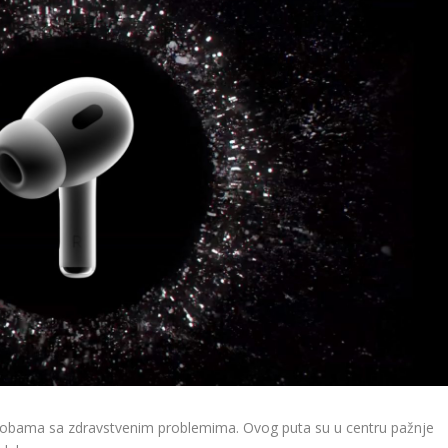
obama sa zdravstvenim problemima. Ovog puta su u centru pažnje