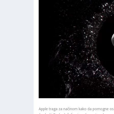
Apple traga za načinom kako da pomogne os