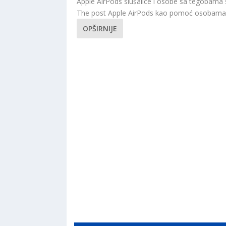
Apple AirPods slušalice i osobe sa tegobama 
The post Apple AirPods kao pomoć osobama 
OPŠIRNIJE