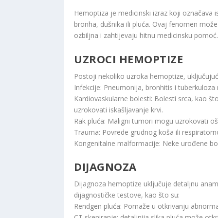
Hemoptiza je medicinski izraz koji označava iska
bronha, dušnika ili pluća. Ovaj fenomen može b
ozbiljna i zahtijevaju hitnu medicinsku pomoć.
UZROCI HEMOPTIZE
Postoji nekoliko uzroka hemoptize, uključujuć
Infekcije: Pneumonija, bronhitis i tuberkuloz
Kardiovaskularne bolesti: Bolesti srca, kao št
uzrokovati iskašljavanje krvi.
Rak pluća: Maligni tumori mogu uzrokovati ošt
Trauma: Povrede grudnog koša ili respirator
Kongenitalne malformacije: Neke urođene bol
DIJAGNOZA
Dijagnoza hemoptize uključuje detaljnu anamne
dijagnostičke testove, kao što su:
Rendgen pluća: Pomaže u otkrivanju abnormal
CT skeniranje: detaljnija slika pluća može otkri