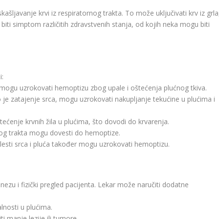
šljavanje krvi iz respiratornog trakta. To može uključivati ​​krv iz grla
iti simptom različitih zdravstvenih stanja, od kojih neka mogu biti
i:
a mogu uzrokovati hemoptizu zbog upale i oštećenja plućnog tkiva.
o je zatajenje srca, mogu uzrokovati nakupljanje tekućine u plućima i
ećenje krvnih žila u plućima, što dovodi do krvarenja.
nog trakta mogu dovesti do hemoptize.
esti srca i pluća također mogu uzrokovati hemoptizu.
zu i fizički pregled pacijenta. Lekar može naručiti dodatne
nosti u plućima.
ti manje lezije ili tumore.