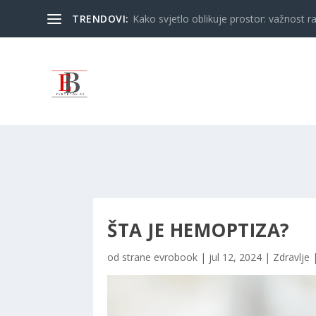
TRENDOVI:
Kako svjetlo oblikuje prostor: važnost ra
ŠTA JE HEMOPTIZA?
od strane
evrobook
|
jul 12, 2024
|
Zdravlje