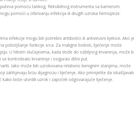
h puteva pomoću tankog, fleksibilnog instrumenta sa kamerom.
 mogu pomoći u otkrivanju infekcija ili drugih uzroka hemoptize.
a infekcije mogu biti potrebni antibiotici ili antivirusni lijekovi. Ako j
 na poboljšanje funkcije srca. Za maligne bolesti, liječenje može
terapiju. U hitnim slučajevima, kada dođe do ozbiljnog krvarenja, može bi
se kontrolisalo krvarenje i osigurao dišni put.
riti. Iako može biti uzrokovana relativno benignim stanjima, može
oji zahtijevaju brzu dijagnozu i liječenje. Ako primijetite da iskašljavat
 kako biste utvrdili uzrok i započeli odgovarajuće liječenje.