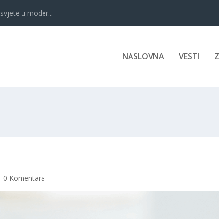
svjete u moder...
NASLOVNA
VESTI
|
0 Komentara