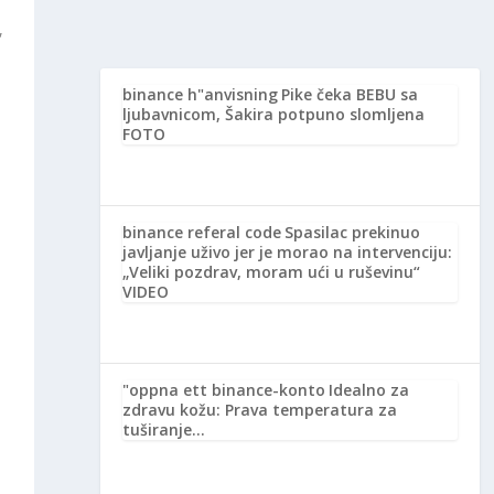
,
binance h"anvisning
Pike čeka BEBU sa
ljubavnicom, Šakira potpuno slomljena
FOTO
binance referal code
Spasilac prekinuo
javljanje uživo jer je morao na intervenciju:
„Veliki pozdrav, moram ući u ruševinu“
VIDEO
"oppna ett binance-konto
Idealno za
zdravu kožu: Prava temperatura za
tuširanje…