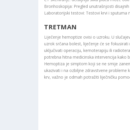
Bronhoskopija: Pregled unutrašnjosti disajni
Laboratorijski testovi: Testovi krvi i sputuma
TRETMAN
Liječenje hemoptize ovisi o uzroku. U slučajevim
uzrok srčana bolest, liječenje će se fokusirati
uključivati ​​operaciju, kemoterapiju ili radio
potrebna hitna medicinska intervencija kako bi 
Hemoptiza je simptom koji se ne smije zanema
ukazivati ​​i na ozbiljne zdravstvene probleme k
krv, važno je odmah potražiti liječničku pomoć