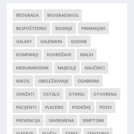
BEOGRADA
BEOGRADSKOG
BESPOŠTEDNO
BOGINJE
FINANSIJSKI
GALAXY
GALENIKIN
GODINE
KOMPANIJI
KOVRDŽAVE
MALIH
MEĐUNARODNE
NAJBOLJI
NAUČNICI
NIKOG
OBELEŽAVANJE
ODABRANI
ODRŽATI
OSTALO
OTKRILI
OTVORENA
PACIJENTI
PLACEBO
PODRŠKE
POZIV
PREVENCIJA
SAVREMENA
SIMPTOMI
SLEDEĆE
SLUČAJ
STRES
TERITORIJI