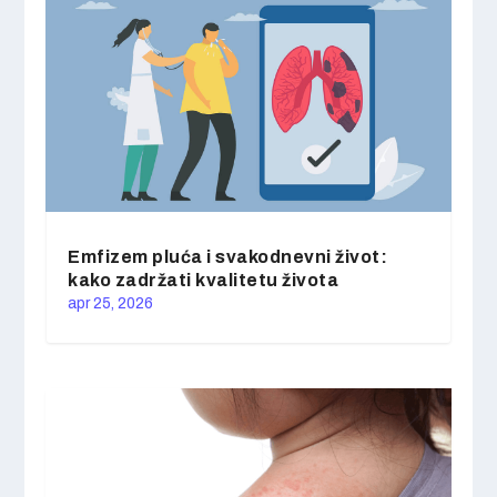
Emfizem pluća i svakodnevni život:
kako zadržati kvalitetu života
apr 25, 2026