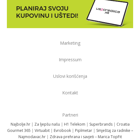
Marketing
Impressum
Uslovi korišćenja
Kontakt
Partneri
Najbolje.hr
|
Za ljepšu našu
|
H1 Telekom
|
Superbrands
|
Croatia
Gourmet 365
|
Virtuabit
|
Evrobook
|
Piplmetar
|
Smještaj za radnike –
Najmodavac.hr
|
Zdrava prehrana i savjeti – Marica TopFit