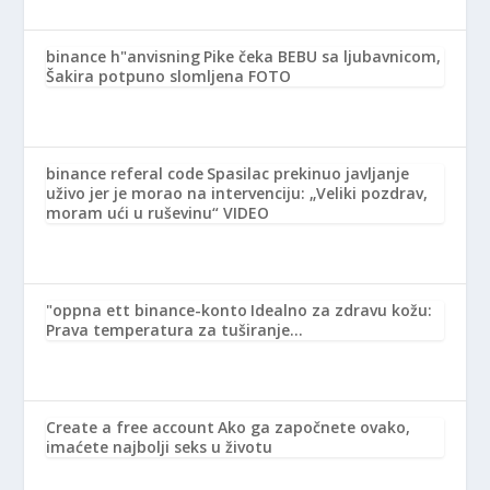
binance h"anvisning
Pike čeka BEBU sa ljubavnicom,
Šakira potpuno slomljena FOTO
binance referal code
Spasilac prekinuo javljanje
uživo jer je morao na intervenciju: „Veliki pozdrav,
moram ući u ruševinu“ VIDEO
"oppna ett binance-konto
Idealno za zdravu kožu:
Prava temperatura za tuširanje…
Create a free account
Ako ga započnete ovako,
imaćete najbolji seks u životu