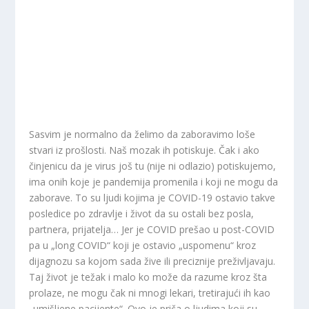
Sasvim je normalno da želimo da zaboravimo loše
stvari iz prošlosti. Naš mozak ih potiskuje. Čak i ako
činjenicu da je virus još tu (nije ni odlazio) potiskujemo,
ima onih koje je pandemija promenila i koji ne mogu da
zaborave. To su ljudi kojima je COVID-19 ostavio takve
posledice po zdravlje i život da su ostali bez posla,
partnera, prijatelja… Jer je COVID prešao u post-COVID
pa u „long COVID“ koji je ostavio „uspomenu“ kroz
dijagnozu sa kojom sada žive ili preciznije preživljavaju.
Taj život je težak i malo ko može da razume kroz šta
prolaze, ne mogu čak ni mnogi lekari, tretirajući ih kao
„umišljene pacijente“. Ovo je priča o ljudima koji su