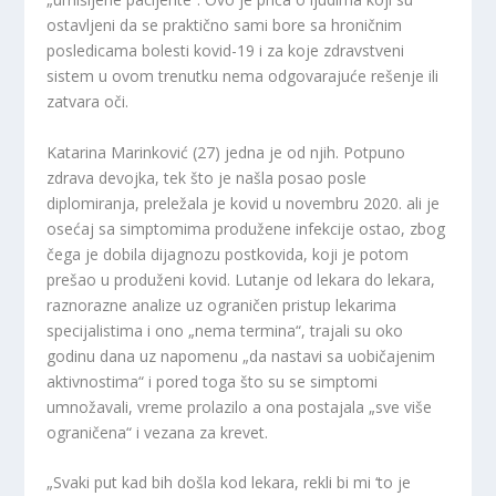
ostavljeni da se praktično sami bore sa hroničnim
posledicama bolesti kovid-19 i za koje zdravstveni
sistem u ovom trenutku nema odgovarajuće rešenje ili
zatvara oči.
Katarina Marinković (27) jedna je od njih. Potpuno
zdrava devojka, tek što je našla posao posle
diplomiranja, preležala je kovid u novembru 2020. ali je
osećaj sa simptomima produžene infekcije ostao, zbog
čega je dobila dijagnozu postkovida, koji je potom
prešao u produženi kovid. Lutanje od lekara do lekara,
raznorazne analize uz ograničen pristup lekarima
specijalistima i ono „nema termina“, trajali su oko
godinu dana uz napomenu „da nastavi sa uobičajenim
aktivnostima“ i pored toga što su se simptomi
umnožavali, vreme prolazilo a ona postajala „sve više
ograničena“ i vezana za krevet.
„Svaki put kad bih došla kod lekara, rekli bi mi ‘to je