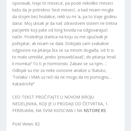
oporavak, traje tri meseca’, pa posle nekoliko meseci
kažu da je potrebno ‘šest meseci’, a kad nisam mogla
da stojim bez hodalice, rekli su mi ‘a, pa to traje godinu
dana’. Moj utisak je da naš zdravstveni sistem ne tretira
pacijente koji pate od long kovida na odgovarajući
način. Poslednja stanica na koju su me upućivali je
psihijatar, ali nisam se dala. Dobijala sam svakakve
odgovore na pitanja šta se sa mnom događa, od ‘ti si
to malo umislila’, preko ‘preuveličavaš’, do pitanja ‘imaš
li momka? To ti je hormonski. Zabavi se sa njim…’.
Odbijali su me za neke osnovne analize u ’Batutu’,
’Torlaku’ i VMA uz reči da ne mogu da mi pomognu…
Katastrofa!“
CEO TEKST PROČITAJTE U NOVOM BROJU
NEDELJNIKA, KOJI JE U PRODAJI OD ČETVRTKA, 1.
FEBRUARA, NA SVIM KIOSCIMA I NA
NSTORE.RS
Post Views:
82