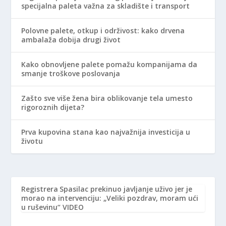
specijalna paleta važna za skladište i transport
Polovne palete, otkup i održivost: kako drvena
ambalaža dobija drugi život
Kako obnovljene palete pomažu kompanijama da
smanje troškove poslovanja
Zašto sve više žena bira oblikovanje tela umesto
rigoroznih dijeta?
Prva kupovina stana kao najvažnija investicija u
životu
Registrera
Spasilac prekinuo javljanje uživo jer je
morao na intervenciju: „Veliki pozdrav, moram ući
u ruševinu“ VIDEO