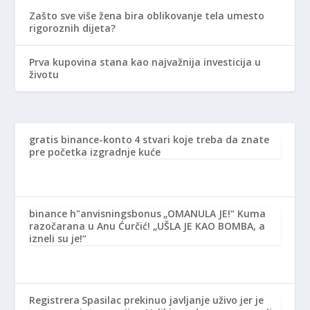
Zašto sve više žena bira oblikovanje tela umesto
rigoroznih dijeta?
Prva kupovina stana kao najvažnija investicija u
životu
gratis binance-konto
4 stvari koje treba da znate
pre početka izgradnje kuće
binance h"anvisningsbonus
„OMANULA JE!“ Kuma
razočarana u Anu Ćurčić! „UŠLA JE KAO BOMBA, a
izneli su je!“
Registrera
Spasilac prekinuo javljanje uživo jer je