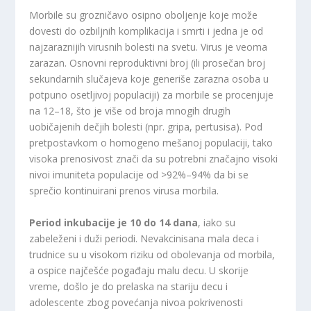
Morbile su grozničavo osipno oboljenje koje može
dovesti do ozbiljnih komplikacija i smrti i jedna je od
najzaraznijih virusnih bolesti na svetu. Virus je veoma
zarazan. Osnovni reproduktivni broj (ili prosečan broj
sekundarnih slučajeva koje generiše zarazna osoba u
potpuno osetljivoj populaciji) za morbile se procenjuje
na 12–18, što je više od broja mnogih drugih
uobičajenih dečjih bolesti (npr. gripa, pertusisa). Pod
pretpostavkom o homogeno mešanoj populaciji, tako
visoka prenosivost znači da su potrebni značajno visoki
nivoi imuniteta populacije od >92%–94% da bi se
sprečio kontinuirani prenos virusa morbila.
Period inkubacije je 10 do 14 dana
, iako su
zabeleženi i duži periodi. Nevakcinisana mala deca i
trudnice su u visokom riziku od obolevanja od morbila,
a ospice najčešće pogađaju malu decu. U skorije
vreme, došlo je do prelaska na stariju decu i
adolescente zbog povećanja nivoa pokrivenosti