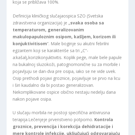
koja se približava 100%.
Definicija kliničkog slučajaospica SZO (Svetska
zdravstvena organizacija) je „
svaka osoba sa
temperaturom, generalizovanim
makulopapuloznim osipom, kašljem, korizom ili
konjuktivitisom
“. Male boginje su akutni febrilni
egzantem koji se karakteriše sa tri „C“-
a:kašalj,korizikonjuktivitis. Koplik pege, male bele papule
na bukalnoj sluzokoži, patognomonične su za morbile i
pojavljuju se dan-dva pre osipa, iako se ne vide uvek.
Osip prethodi pojavi groznice, pojavljuje se prvo na licu
i širi kaudalno da bi postao generalizovan.
Nekomplikovane ospice obično nestaju nedelju dana
nakon pojave osipa.
U slučaju morbila ne postoji specifična antivirusna
terapija.Lečenjeje prvenstveno potporno.
Kontrola
groznice, prevencija i korekcija dehidratacije i
mere kontrole infekcije, uključujući odgovarajuću