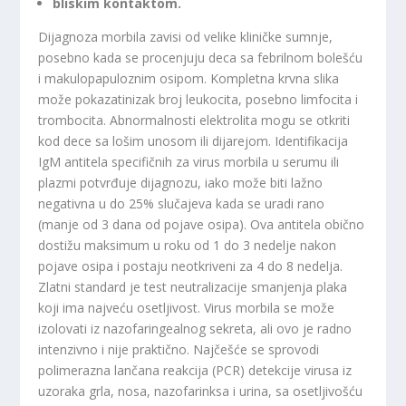
bliskim kontaktom.
Dijagnoza morbila zavisi od velike kliničke sumnje,
posebno kada se procenjuju deca sa febrilnom bolešću
i makulopapuloznim osipom. Kompletna krvna slika
može pokazatinizak broj leukocita, posebno limfocita i
trombocita. Abnormalnosti elektrolita mogu se otkriti
kod dece sa lošim unosom ili dijarejom. Identifikacija
IgM antitela specifičnih za virus morbila u serumu ili
plazmi potvrđuje dijagnozu, iako može biti lažno
negativna u do 25% slučajeva kada se uradi rano
(manje od 3 dana od pojave osipa). Ova antitela obično
dostižu maksimum u roku od 1 do 3 nedelje nakon
pojave osipa i postaju neotkriveni za 4 do 8 nedelja.
Zlatni standard je test neutralizacije smanjenja plaka
koji ima najveću osetljivost. Virus morbila se može
izolovati iz nazofaringealnog sekreta, ali ovo je radno
intenzivno i nije praktično. Najčešće se sprovodi
polimerazna lančana reakcija (PCR) detekcije virusa iz
uzoraka grla, nosa, nazofarinksa i urina, sa osetljivošću