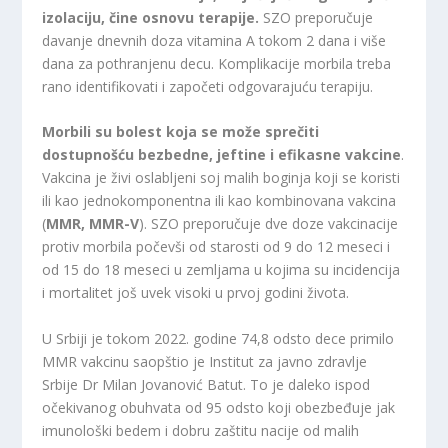
izolaciju, čine osnovu terapije.
SZO preporučuje
davanje dnevnih doza vitamina A tokom 2 dana i više
dana za pothranjenu decu. Komplikacije morbila treba
rano identifikovati i započeti odgovarajuću terapiju.
Morbili su bolest koja se može sprečiti
dostupnošću bezbedne, jeftine i efikasne vakcine
.
Vakcina je živi oslabljeni soj malih boginja koji se koristi
ili kao jednokomponentna ili kao kombinovana vakcina
(
MMR, MMR-V
). SZO preporučuje dve doze vakcinacije
protiv morbila počevši od starosti od 9 do 12 meseci i
od 15 do 18 meseci u zemljama u kojima su incidencija
i mortalitet još uvek visoki u prvoj godini života.
U Srbiji je tokom 2022. godine 74,8 odsto dece primilo
MMR vakcinu saopštio je Institut za javno zdravlje
Srbije Dr Milan Jovanović Batut. To je daleko ispod
očekivanog obuhvata od 95 odsto koji obezbeđuje jak
imunološki bedem i dobru zaštitu nacije od malih