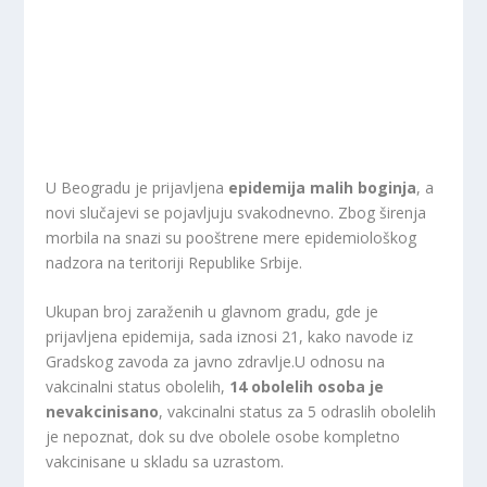
U Beogradu je prijavljena
epidemija malih boginja
, a
novi slučajevi se pojavljuju svakodnevno. Zbog širenja
morbila na snazi su pooštrene mere epidemiološkog
nadzora na teritoriji Republike Srbije.
Ukupan broj zaraženih u glavnom gradu, gde je
prijavljena epidemija, sada iznosi 21, kako navode iz
Gradskog zavoda za javno zdravlje.U odnosu na
vakcinalni status obolelih,
14 obolelih osoba je
nevakcinisano
, vakcinalni status za 5 odraslih obolelih
je nepoznat, dok su dve obolele osobe kompletno
vakcinisane u skladu sa uzrastom.