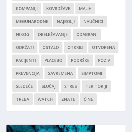
KOMPANIJI
KOVRDŽAVE
MALIH
MEĐUNARODNE
NAJBOLJI
NAUČNICI
NIKOG
OBELEŽAVANJE
ODABRANI
ODRŽATI
OSTALO
OTKRILI
OTVORENA
PACIJENTI
PLACEBO
PODRŠKE
POZIV
PREVENCIJA
SAVREMENA
SIMPTOMI
SLEDEĆE
SLUČAJ
STRES
TERITORIJI
TREBA
WATCH
ZNATE
ČINE