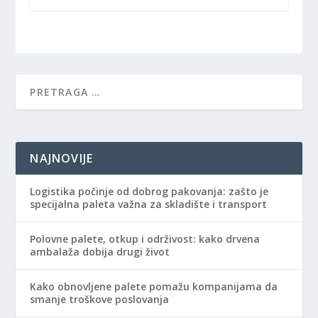
NAJNOVIJE
Logistika počinje od dobrog pakovanja: zašto je
specijalna paleta važna za skladište i transport
Polovne palete, otkup i održivost: kako drvena
ambalaža dobija drugi život
Kako obnovljene palete pomažu kompanijama da
smanje troškove poslovanja