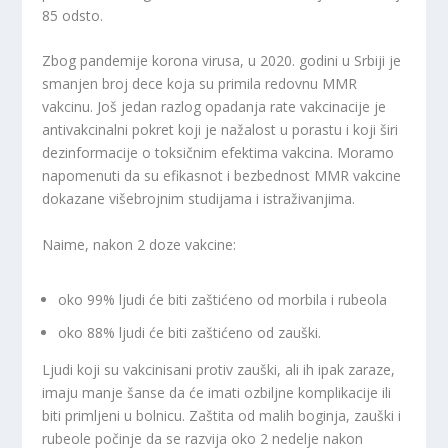
85 odsto.
Zbog pandemije korona virusa, u 2020. godini u Srbiji je
smanjen broj dece koja su primila redovnu MMR
vakcinu. Još jedan razlog opadanja rate vakcinacije je
antivakcinalni pokret koji je nažalost u porastu i koji širi
dezinformacije o toksičnim efektima vakcina. Moramo
napomenuti da su efikasnot i bezbednost MMR vakcine
dokazane višebrojnim studijama i istraživanjima.
Naime, nakon 2 doze vakcine:
oko 99% ljudi će biti zaštićeno od morbila i rubeola
oko 88% ljudi će biti zaštićeno od zauški.
Ljudi koji su vakcinisani protiv zauški, ali ih ipak zaraze,
imaju manje šanse da će imati ozbiljne komplikacije ili
biti primljeni u bolnicu. Zaštita od malih boginja, zauški i
rubeole počinje da se razvija oko 2 nedelje nakon