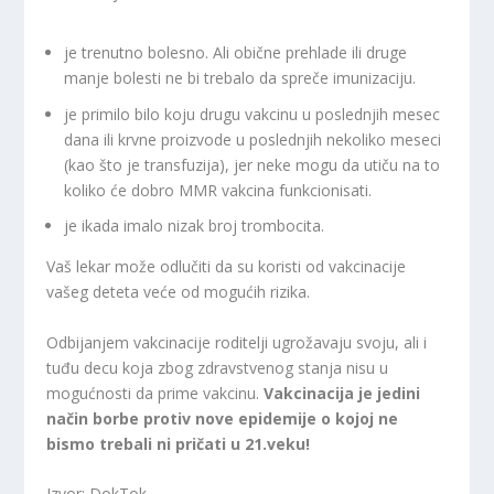
je trenutno bolesno. Ali obične prehlade ili druge
manje bolesti ne bi trebalo da spreče imunizaciju.
je primilo bilo koju drugu vakcinu u poslednjih mesec
dana ili krvne proizvode u poslednjih nekoliko meseci
(kao što je transfuzija), jer neke mogu da utiču na to
koliko će dobro MMR vakcina funkcionisati.
je ikada imalo nizak broj trombocita.
Vaš lekar može odlučiti da su koristi od vakcinacije
vašeg deteta veće od mogućih rizika.
Odbijanjem vakcinacije roditelji ugrožavaju svoju, ali i
tuđu decu koja zbog zdravstvenog stanja nisu u
mogućnosti da prime vakcinu.
Vakcinacija je jedini
način borbe protiv nove epidemije o kojoj ne
bismo trebali ni pričati u 21.veku!
Izvor: DokTok