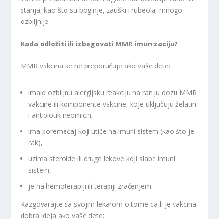
stanja, kao što su boginje, zauški i rubeola, mnogo
ozbiljnije.
Kada odložiti ili izbegavati MMR imunizaciju?
MMR vakcina se ne preporučuje ako vaše dete:
imalo ozbiljnu alergijsku reakciju na raniju dozu MMR
vakcine ili komponente vakcine, koje uključuju želatin
i antibiotik neomicin,
ima poremećaj koji utiče na imuni sistem (kao što je
rak),
uzima steroide ili druge lekove koji slabe imuni
sistem,
je na hemoterapiji ili terapiji zračenjem.
Razgovarajte sa svojim lekarom o tome da li je vakcina
dobra ideja ako vaše dete: