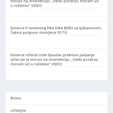
morao na intervenciju: „Veliki pozdrav, moram ući
u ruševinu“ VIDEO
binance h"anvisning
Pike čeka BEBU sa ljubavnicom,
Šakira potpuno slomljena FOTO
binance referal code
Spasilac prekinuo javljanje
uživo jer je morao na intervenciju: „Veliki pozdrav,
moram ući u ruševinu“ VIDEO
Biznis
Lifestyle