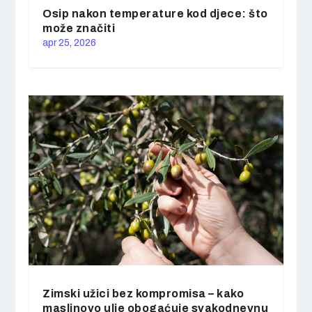
Osip nakon temperature kod djece: što
može značiti
apr 25, 2026
Zimski užici bez kompromisa – kako
maslinovo ulje obogaćuje svakodnevnu