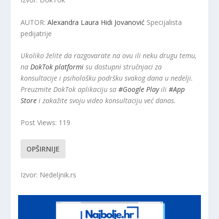
AUTOR:
Alexandra Laura Hidi Jovanović
Specijalista
pedijatrije
Ukoliko želite da razgovarate na ovu ili neku drugu temu,
na
DokTok platformi
su dostupni stručnjaci za
konsultacije i psihološku podršku svakog dana u nedelji.
Preuzmite DokTok aplikaciju sa
#Google Play
ili
#App
Store
i zakažite svoju video konsultaciju već danas.
Post Views:
119
OPŠIRNIJE
Izvor: Nedeljnik.rs