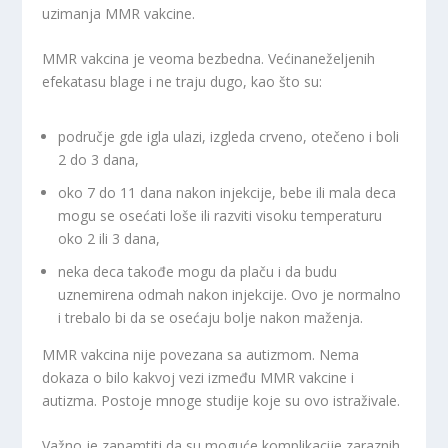
uzimanja MMR vakcine.
MMR vakcina je veoma bezbedna. Većinaneželjenih
efekatasu blage i ne traju dugo, kao što su:
područje gde igla ulazi, izgleda crveno, otečeno i boli
2 do 3 dana,
oko 7 do 11 dana nakon injekcije, bebe ili mala deca
mogu se osećati loše ili razviti visoku temperaturu
oko 2 ili 3 dana,
neka deca takođe mogu da plaču i da budu
uznemirena odmah nakon injekcije. Ovo je normalno
i trebalo bi da se osećaju bolje nakon maženja.
MMR vakcina nije povezana sa autizmom. Nema
dokaza o bilo kakvoj vezi između MMR vakcine i
autizma. Postoje mnoge studije koje su ovo istraživale.
Važno je zapamtiti da su moguće komplikacije zaraznih