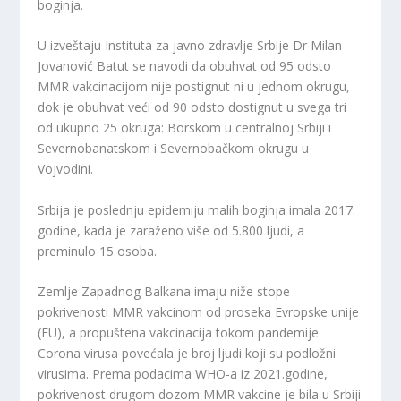
boginja.
U izveštaju Instituta za javno zdravlje Srbije Dr Milan
Jovanović Batut se navodi da obuhvat od 95 odsto
MMR vakcinacijom nije postignut ni u jednom okrugu,
dok je obuhvat veći od 90 odsto dostignut u svega tri
od ukupno 25 okruga: Borskom u centralnoj Srbiji i
Severnobanatskom i Severnobačkom okrugu u
Vojvodini.
Srbija je poslednju epidemiju malih boginja imala 2017.
godine, kada je zaraženo više od 5.800 ljudi, a
preminulo 15 osoba.
Zemlje Zapadnog Balkana imaju niže stope
pokrivenosti MMR vakcinom od proseka Evropske unije
(EU), a propuštena vakcinacija tokom pandemije
Corona virusa povećala je broj ljudi koji su podložni
virusima. Prema podacima WHO-a iz 2021.godine,
pokrivenost drugom dozom MMR vakcine je bila u Srbiji