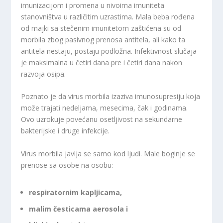
imunizacijom i promena u nivoima imuniteta
stanovništva u različitim uzrastima. Mala beba rođena
od majki sa stečenim imunitetom zaštićena su od
morbila zbog pasivnog prenosa antitela, ali kako ta
antitela nestaju, postaju podložna. Infektivnost slučaja
je maksimalna u četiri dana pre i četiri dana nakon
razvoja osipa.
Poznato je da virus morbila izaziva imunosupresiju koja
može trajati nedeljama, mesecima, čak i godinama.
Ovo uzrokuje povećanu osetljivost na sekundarne
bakterijske i druge infekcije.
Virus morbila javlja se samo kod ljudi. Male boginje se
prenose sa osobe na osobu:
respiratornim kapljicama,
malim česticama aerosola i