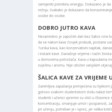
zamijeniti potrebnu energiju. Dokazano je da
režnju. Svakako je dokazano da konzumiranje ka
osobe do osobe.
DOBRO JUTRO KAVA
Nezamislivo je započeti dan bez šalice crne kave.
da se nakon kave čovjek probudi, postane usr
Turska kava, kao konzervativni napitak, dana
i instant kave. Današnje vrijeme i način živo
u domovima potrošača. Kava u kapsulama možda
svježinu i aromu. Nije izložen vanjskim utjecaj
ŠALICA KAVE ZA VRIJEME 
Zanimljiva zapažanja primijećena su tijekom p
gotovo svakom studentskom stolu nalazi term
studenti i učenici spremni su otići u čitaonic
koncentraciju, smanjuje umor i pospanost, z
pri učenju, potreban je i oprez, jer velika ko