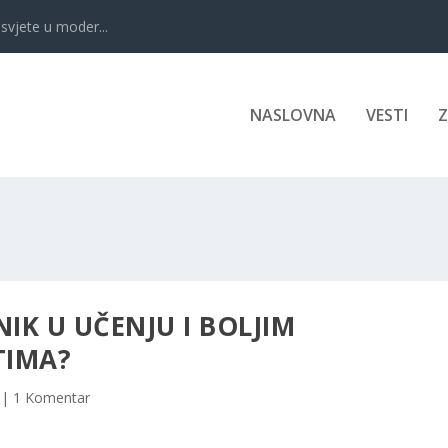
svjete u moder...
NASLOVNA
VESTI
IK U UČENJU I BOLJIM
TIMA?
|
1 Komentar