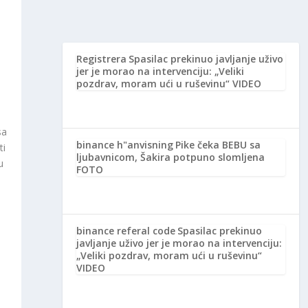
Registrera
Spasilac prekinuo javljanje uživo
jer je morao na intervenciju: „Veliki
pozdrav, moram ući u ruševinu“ VIDEO
e
sa
binance h"anvisning
Pike čeka BEBU sa
ti
ljubavnicom, Šakira potpuno slomljena
u
FOTO
binance referal code
Spasilac prekinuo
javljanje uživo jer je morao na intervenciju:
„Veliki pozdrav, moram ući u ruševinu“
VIDEO