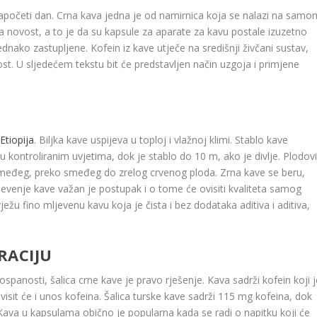
apočeti dan. Crna kava jedna je od namirnica koja se nalazi na samo
a novost, a to je da su kapsule za aparate za kavu postale izuzetno
ednako zastupljene. Kofein iz kave utječe na središnji živčani sustav,
st. U sljedećem tekstu bit će predstavljen način uzgoja i primjene
tiopija
. Biljka kave uspijeva u toploj i vlažnoj klimi. Stablo kave
 kontroliranim uvjetima, dok je stablo do 10 m, ako je divlje. Plodovi
d smeđeg, preko smeđeg do zrelog crvenog ploda. Zrna kave se beru,
mljevenje kave važan je postupak i o tome će ovisiti kvaliteta samog
žu fino mljevenu kavu koja je čista i bez dodataka aditiva i aditiva,
RACIJU
panosti, šalica crne kave je pravo rješenje. Kava sadrži kofein koji j
 ovisit će i unos kofeina. Šalica turske kave sadrži 115 mg kofeina, dok
ava u kapsulama obično je popularna kada se radi o napitku koji će