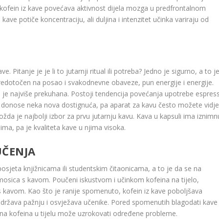
 kofein iz kave povećava aktivnost dijela mozga u predfrontalnom
ve potiče koncentraciju, ali duljina i intenzitet učinka variraju od
 Pitanje je je li to jutarnji ritual ili potreba? Jedno je sigurno, a to j
edotočen na posao i svakodnevne obaveze, pun energije i energije.
s je najviše prekuhana. Postoji tendencija povećanja upotrebe espres
ta donose neka nova dostignuća, pa aparat za kavu često možete vidje
 je najbolji izbor za prvu jutarnju kavu. Kava u kapsuli ima iznimn
ima, pa je kvaliteta kave u njima visoka.
UČENJA
osjeta knjižnicama ili studentskim čitaonicama, a to je da se na
osica s kavom. Poučeni iskustvom i učinkom kofeina na tijelo,
e s kavom. Kao što je ranije spomenuto, kofein iz kave poboljšava
adržava pažnju i osvježava učenike. Pored spomenutih blagodati kave
ličina kofeina u tijelu može uzrokovati određene probleme.