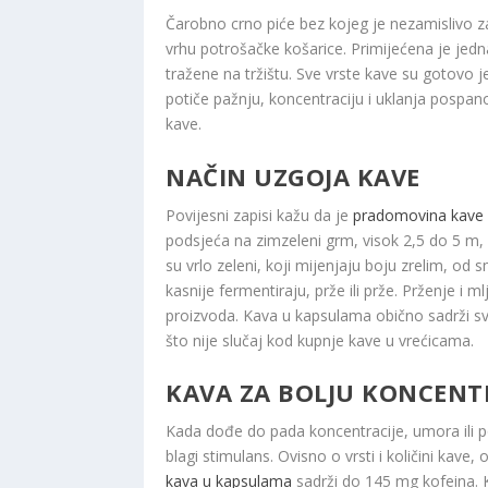
Čarobno crno piće bez kojeg je nezamislivo z
vrhu potrošačke košarice. Primijećena je jedn
tražene na tržištu. Sve vrste kave su gotovo j
potiče pažnju, koncentraciju i uklanja pospano
kave.
NAČIN UZGOJA KAVE
Povijesni zapisi kažu da je
pradomovina kave E
podsjeća na zimzeleni grm, visok 2,5 do 5 m, u
su vrlo zeleni, koji mijenjaju boju zrelim, o
kasnije fermentiraju, prže ili prže. Prženje i 
proizvoda. Kava u kapsulama obično sadrži svje
što nije slučaj kod kupnje kave u vrećicama.
KAVA ZA BOLJU KONCENT
Kada dođe do pada koncentracije, umora ili pos
blagi stimulans. Ovisno o vrsti i količini kave,
kava u kapsulama
sadrži do 145 mg kofeina. K