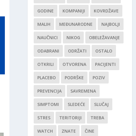
GODINE
KOMPANIJI
KOVRDŽAVE
MALIH
MEĐUNARODNE
NAJBOLJI
NAUČNICI
NIKOG
OBELEŽAVANJE
ODABRANI
ODRŽATI
OSTALO
OTKRILI
OTVORENA
PACIJENTI
PLACEBO
PODRŠKE
POZIV
PREVENCIJA
SAVREMENA
SIMPTOMI
SLEDEĆE
SLUČAJ
STRES
TERITORIJI
TREBA
WATCH
ZNATE
ČINE