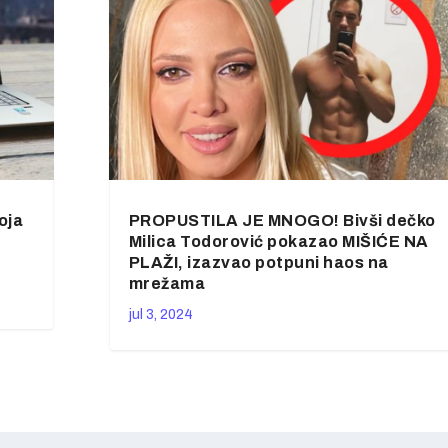
oja
PROPUSTILA JE MNOGO! Bivši dečko
Milica Todorović pokazao MIŠIĆE NA
PLAŽI, izazvao potpuni haos na
mrežama
jul 3, 2024