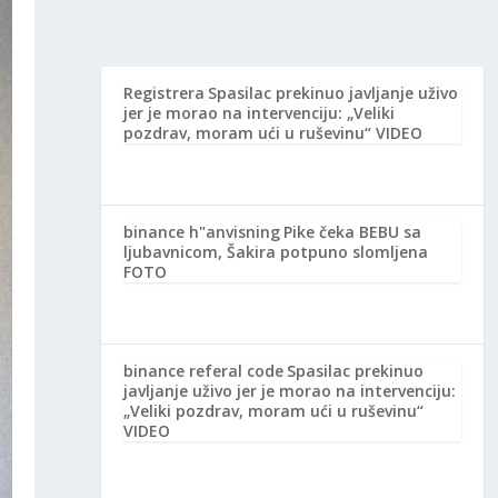
Registrera
Spasilac prekinuo javljanje uživo
jer je morao na intervenciju: „Veliki
pozdrav, moram ući u ruševinu“ VIDEO
binance h"anvisning
Pike čeka BEBU sa
ljubavnicom, Šakira potpuno slomljena
FOTO
binance referal code
Spasilac prekinuo
javljanje uživo jer je morao na intervenciju:
„Veliki pozdrav, moram ući u ruševinu“
VIDEO