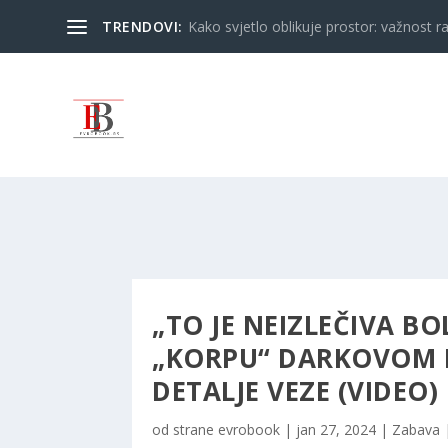
TRENDOVI:
Kako svjetlo oblikuje prostor: važnost ra
„TO JE NEIZLEČIVA BO
„KORPU“ DARKOVOM K
DETALJE VEZE (VIDEO)
od strane
evrobook
|
jan 27, 2024
|
Zabava