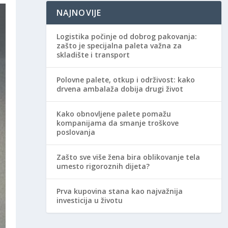
NAJNOVIJE
Logistika počinje od dobrog pakovanja:
zašto je specijalna paleta važna za
skladište i transport
Polovne palete, otkup i održivost: kako
drvena ambalaža dobija drugi život
Kako obnovljene palete pomažu
kompanijama da smanje troškove
poslovanja
Zašto sve više žena bira oblikovanje tela
umesto rigoroznih dijeta?
Prva kupovina stana kao najvažnija
investicija u životu