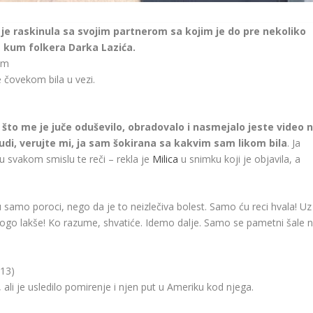
 je raskinula sa svojim partnerom sa kojim je do pre nekoliko
je kum folkera Darka Lazića.
am
e čovekom bila u vezi.
o što me je juče oduševilo, obradovalo i nasmejalo jeste video 
judi, verujte mi, ja sam šokirana sa kakvim sam likom bila
. Ja
u svakom smislu te reči – rekla je
Milica
u snimku koji je objavila, a
 samo poroci, nego da je to neizlečiva bolest. Samo ću reci hvala! Uz
 mnogo lakše! Ko razume, shvatiće. Idemo dalje. Samo se pametni šale 
13)
ali je usledilo pomirenje i njen put u Ameriku kod njega.