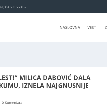
svjete u moder...
NASLOVNA
VESTI
LEST!“ MILICA DABOVIĆ DALA
UMU, IZNELA NAJGNUSNIJE
|
0 Komentara