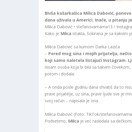
Bivša košarkašica Milica Dabović, ponovo
dana uživala u Americi. Inače, u pitanju 
Milica Dabović • stefanovamama13 / Instagr
Kako je
Milica
istakla, šokirana je sa kakvim j
Milica Dabović sa kumom Darka Lazića
–
Pored mog sina i mojih prijatelja, nešt
koji samo naletela listajući Instagram. L
nisam osoba koja bi bila sa takvim čovekom, 
potom i dodala:
– A onda posle godinu dana shvatiš da to nisu
prave prijatelje, uz sina, prave ljude sve je
svoj račun – napisala je ona.
Milica Dabović (Foto: TikTok/stefanovamama
Podsetimo,
Milica
je već raskidala sa dečkom, 