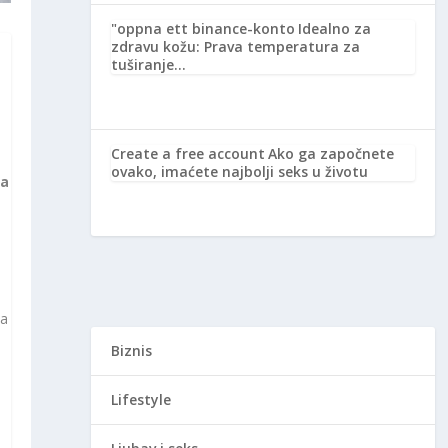
"oppna ett binance-konto
Idealno za
zdravu kožu: Prava temperatura za
tuširanje…
Create a free account
Ako ga započnete
ovako, imaćete najbolji seks u životu
na
na
Biznis
Lifestyle