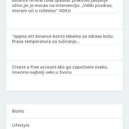
binance referal code
Spasilac prekinuo javljanje
uživo jer je morao na intervenciju: „Veliki pozdrav,
moram ući u ruševinu“ VIDEO
"oppna ett binance-konto
Idealno za zdravu kožu:
Prava temperatura za tuširanje…
Create a free account
Ako ga započnete ovako,
imaćete najbolji seks u životu
Biznis
Lifestyle