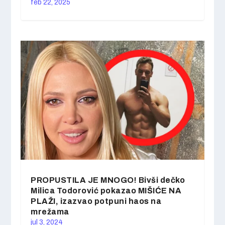
feb 22, 2025
PROPUSTILA JE MNOGO! Bivši dečko
Milica Todorović pokazao MIŠIĆE NA
PLAŽI, izazvao potpuni haos na
mrežama
jul 3, 2024