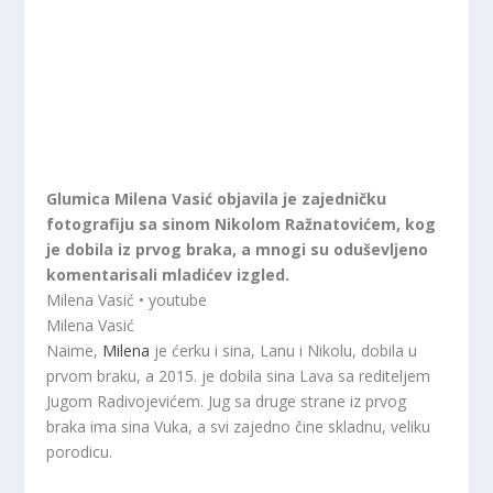
Glumica Milena Vasić objavila je zajedničku
fotografiju sa sinom Nikolom Ražnatovićem, kog
je dobila iz prvog braka, a mnogi su oduševljeno
komentarisali mladićev izgled.
Milena Vasić • youtube
Milena Vasić
Naime,
Milena
je ćerku i sina, Lanu i Nikolu, dobila u
prvom braku, a 2015. je dobila sina Lava sa rediteljem
Jugom Radivojevićem. Jug sa druge strane iz prvog
braka ima sina Vuka, a svi zajedno čine skladnu, veliku
porodicu.