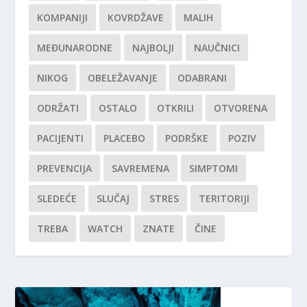
KOMPANIJI
KOVRDŽAVE
MALIH
MEĐUNARODNE
NAJBOLJI
NAUČNICI
NIKOG
OBELEŽAVANJE
ODABRANI
ODRŽATI
OSTALO
OTKRILI
OTVORENA
PACIJENTI
PLACEBO
PODRŠKE
POZIV
PREVENCIJA
SAVREMENA
SIMPTOMI
SLEDEĆE
SLUČAJ
STRES
TERITORIJI
TREBA
WATCH
ZNATE
ČINE