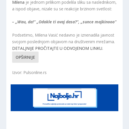
Milena
je jednom prilikom podelila sliku sa naslednikom,
a ispod objave, nizale su se reakcije brzinom svetlost:
– „Wau, da!“ „Odakle ti ovaj dasa?“, „sunce majkinooo“
Podsetimo, Milena Vasić nedavno je iznenadila javnost
svojom poslednjom objavom na društvenim mrežama.
DETALJNIJE PROČITAJTE U ODVOJENOM LINKU.
OPŠIRNIJE
Izvor: Pulsonline.rs