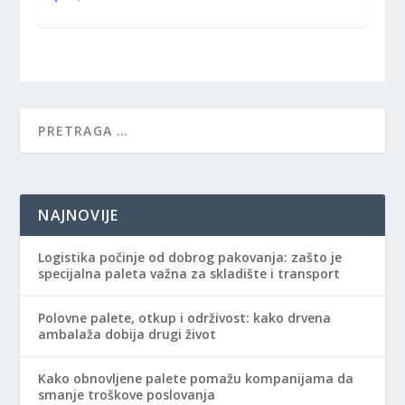
NAJNOVIJE
Logistika počinje od dobrog pakovanja: zašto je
specijalna paleta važna za skladište i transport
Polovne palete, otkup i održivost: kako drvena
ambalaža dobija drugi život
Kako obnovljene palete pomažu kompanijama da
smanje troškove poslovanja