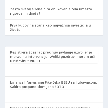
Zašto sve više žena bira oblikovanje tela umesto
rigoroznih dijeta?
Prva kupovina stana kao najvažnija investicija u
životu
Registrera
Spasilac prekinuo javljanje uživo jer je
morao na intervenciju: „Veliki pozdrav, moram ući
u ruševinu“ VIDEO
binance h"anvisning
Pike čeka BEBU sa ljubavnicom,
Šakira potpuno slomljena FOTO