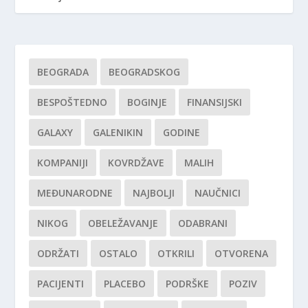
BEOGRADA
BEOGRADSKOG
BESPOŠTEDNO
BOGINJE
FINANSIJSKI
GALAXY
GALENIKIN
GODINE
KOMPANIJI
KOVRDŽAVE
MALIH
MEĐUNARODNE
NAJBOLJI
NAUČNICI
NIKOG
OBELEŽAVANJE
ODABRANI
ODRŽATI
OSTALO
OTKRILI
OTVORENA
PACIJENTI
PLACEBO
PODRŠKE
POZIV