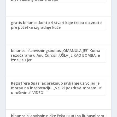
gratis binance-konto
4 stvari koje treba da znate
pre početka izgradnje kuće
binance h"anvisningsbonus
„OMANULA JE!“ Kuma
razočarana u Anu Ćurčić! „UŠLA JE KAO BOMBA, a
izneli su je!“
Registrera
Spasilac prekinuo javljanje uživo jer je
morao na intervenciju: „Veliki pozdrav, moram ući
u ruševinu“ VIDEO
binance h"anvisning
Pike čeka BEBU sa ljubavnicom,