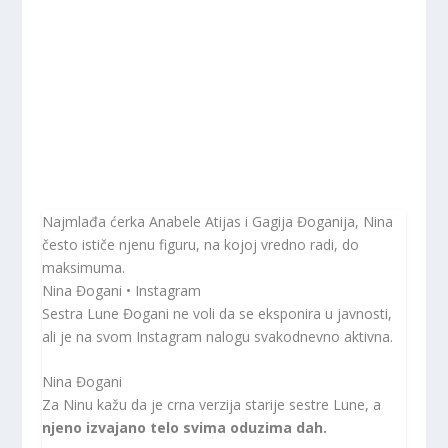
Najmlađa ćerka Anabele Atijas i Gagija Đoganija, Nina
često ističe njenu figuru, na kojoj vredno radi, do
maksimuma.
Nina Đogani • Instagram
Sestra Lune Đogani ne voli da se eksponira u javnosti,
ali je na svom Instagram nalogu svakodnevno aktivna.
Nina Đogani
Za Ninu kažu da je crna verzija starije sestre Lune, a
njeno izvajano telo svima oduzima dah.