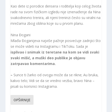
Kao dete iz porodice densera i roditelja koji celog života
rade na svom fizičkom izgledu nije iznenađenje da Nina
svakodnevno trenira, ali njeni treninzi često su viralni na
mrežama zbog oblina koje su u prvom planu.
Nina Đogani
Mlađa Đoganijeva najviše pažnje posvećuje zadnjici što
se može videti na Instagramu i TikToku. Sada je
isplivao i snimak iz teretane na kom se vidi svaki
svaki mišić, a muški deo publike je objavu
zatrpavao komentarima.
–
Sunce ti žarko od ovoga može da se rikne; Au bruka,
kakvo telo; Vidi se da se vredno vezba, bravo Nina –
pisali su korisnici Instagrama.
OPŠIRNIJE