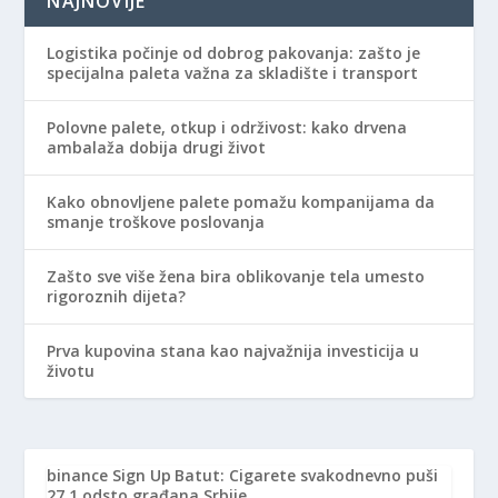
NAJNOVIJE
Logistika počinje od dobrog pakovanja: zašto je
specijalna paleta važna za skladište i transport
Polovne palete, otkup i održivost: kako drvena
ambalaža dobija drugi život
Kako obnovljene palete pomažu kompanijama da
smanje troškove poslovanja
Zašto sve više žena bira oblikovanje tela umesto
rigoroznih dijeta?
Prva kupovina stana kao najvažnija investicija u
životu
binance Sign Up
Batut: Cigarete svakodnevno puši
27,1 odsto građana Srbije