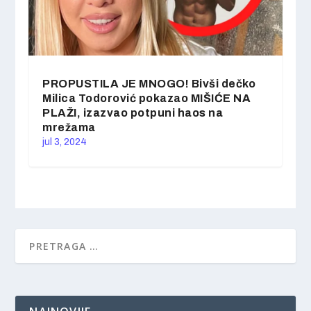
PROPUSTILA JE MNOGO! Bivši dečko
Milica Todorović pokazao MIŠIĆE NA
PLAŽI, izazvao potpuni haos na
mrežama
jul 3, 2024