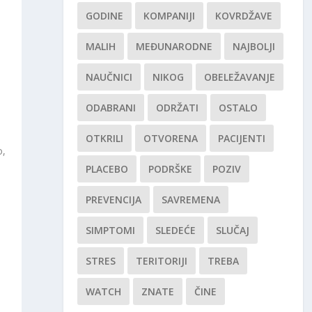
GODINE
KOMPANIJI
KOVRDŽAVE
MALIH
MEĐUNARODNE
NAJBOLJI
NAUČNICI
NIKOG
OBELEŽAVANJE
ODABRANI
ODRŽATI
OSTALO
OTKRILI
OTVORENA
PACIJENTI
o,
PLACEBO
PODRŠKE
POZIV
PREVENCIJA
SAVREMENA
SIMPTOMI
SLEDEĆE
SLUČAJ
STRES
TERITORIJI
TREBA
WATCH
ZNATE
ČINE