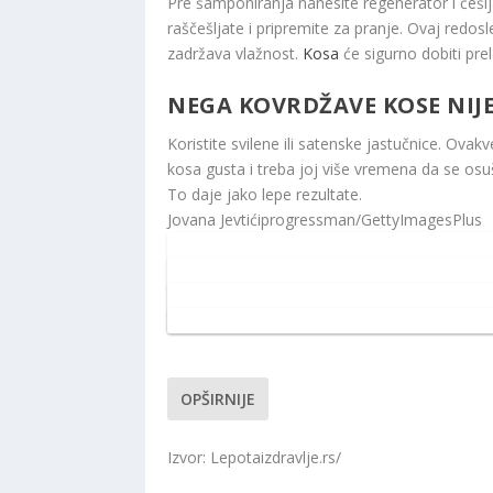
Pre šamponiranja nanesite regenerator i češl
raščešljate i pripremite za pranje. Ovaj redos
zadržava vlažnost.
Kosa
će sigurno dobiti prel
NEGA KOVRDŽAVE KOSE NIJ
Koristite svilene ili satenske jastučnice. Ovak
kosa gusta i treba joj više vremena da se osu
To daje jako lepe rezultate.
Jovana Jevtić
iprogressman/GettyImagesPlus
OPŠIRNIJE
Izvor: Lepotaizdravlje.rs/