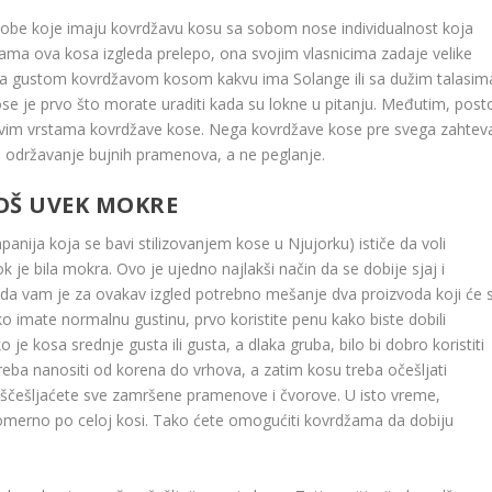
obe koje imaju kovrdžavu kosu sa sobom nose individualnost koja
ma ova kosa izgleda prelepo, ona svojim vlasnicima zadaje velike
li sa gustom kovrdžavom kosom kakvu ima Solange ili sa dužim talasim
se je prvo što morate uraditi kada su lokne u pitanju. Međutim, posto
svim vrstama kovrdžave kose. Nega kovrdžave kose pre svega zahtev
 održavanje bujnih pramenova, a ne peglanje.
JOŠ UVEK MOKRE
panija koja se bavi stilizovanjem kose u Njujorku) ističe da voli
k je bila mokra. Ovo je ujedno najlakši način da se dobije sjaj i
e da vam je za ovakav izgled potrebno mešanje dva proizvoda koji će 
iko imate normalnu gustinu, prvo koristite penu kako biste dobili
je kosa srednje gusta ili gusta, a dlaka gruba, bilo bi dobro koristiti
treba nanositi od korena do vrhova, a zatim kosu treba očešljati
aščešljaćete sve zamršene pramenove i čvorove. U isto vreme,
merno po celoj kosi. Tako ćete omogućiti kovrdžama da dobiju