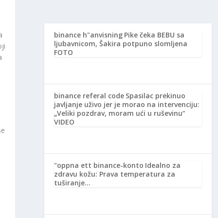
a
binance h"anvisning
Pike čeka BEBU sa
ljubavnicom, Šakira potpuno slomljena
ji
FOTO
a
binance referal code
Spasilac prekinuo
javljanje uživo jer je morao na intervenciju:
„Veliki pozdrav, moram ući u ruševinu“
VIDEO
se
"oppna ett binance-konto
Idealno za
zdravu kožu: Prava temperatura za
tuširanje…