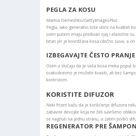
PEGLA ZA KOSU
Marina Demeshko/GettyImagesPlus
Pegla, iako generalno loše utiče na kvalitet k
ovim putem imaju predivan sjaj i elastične su. 
bitan jer je kovrdžava kosa obično suva, a on 
IZBEGAVAJTE ČESTO PRANJE
Osim u slučaju da je vaša kosa meka poput bebi
svakodnevno je možete kvasiti, ali bez šampo
kontrolom.
KORISTITE DIFUZOR
Neki frizeri kažu da je korišćenje difuzora ne
zabavne devojke koja ne želi savršeno obliko
se nagnuti na jednu stranu, a zatim podići dif
REGENERATOR PRE ŠAMPON