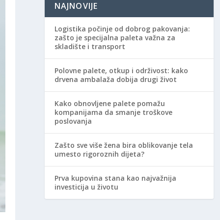
NAJNOVIJE
Logistika počinje od dobrog pakovanja:
zašto je specijalna paleta važna za
skladište i transport
Polovne palete, otkup i održivost: kako
drvena ambalaža dobija drugi život
Kako obnovljene palete pomažu
kompanijama da smanje troškove
poslovanja
Zašto sve više žena bira oblikovanje tela
umesto rigoroznih dijeta?
Prva kupovina stana kao najvažnija
investicija u životu