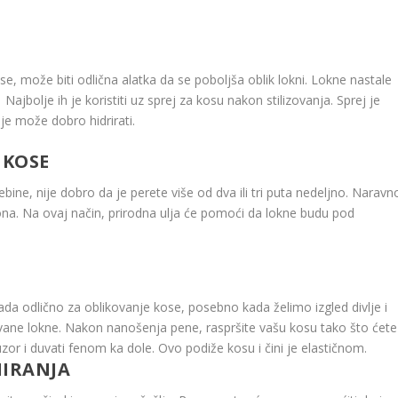
ose, može biti odlična alatka da se poboljša oblik lokni. Lokne nastale
Najbolje ih je koristiti uz sprej za kosu nakon stilizovanja. Sprej je
je može dobro hidrirati.
 KOSE
ne, nije dobro da je perete više od dva ili tri puta nedeljno. Naravn
na. Na ovaj način, prirodna ulja će pomoći da lokne budu pod
kada odlično za oblikovanje kose, posebno kada želimo izgled divlje i
vane lokne. Nakon nanošenja pene, raspršite vašu kosu tako što ćete
uzor i duvati fenom ka dole. Ovo podiže kosu i čini je elastičnom.
IRANJA