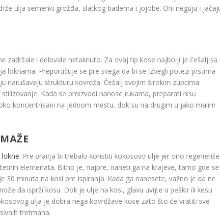
rže ulja semenki grožđa, slatkog badema i jojobe. Oni neguju i jačaj
 zadržale i delovale netaknuto. Za ovaj tip kose najbolji je češalj sa
lja loknama. Preporučuje se pre svega da bi se izbegli potezi prstima
kraju narušavaju strukturu kovrdža. Češalj svojim širokim zupcima
stilizovanje. Kada se proizvodi nanose rukama, preparati nisu
soko koncentrisani na jednom mestu, dok su na drugim u jako malim
OMAŽE
a
lokne
. Pre pranja bi trebalo koristiti kokosovo ulje jer ono regeneriše
štetnih elemenata. Bitno je, najpre, naneti ga na krajeve, tamo gde se
je 30 minuta na kosi pre ispiranja. Kada ga nanesete, važno je da ne
že da isprži kosu. Dok je ulje na kosi, glavu uvijte u peškir ili kesu
kokosovog ulja je dobra nega kovrdžave kose zato što će vratiti sve
esivnih tretmana.