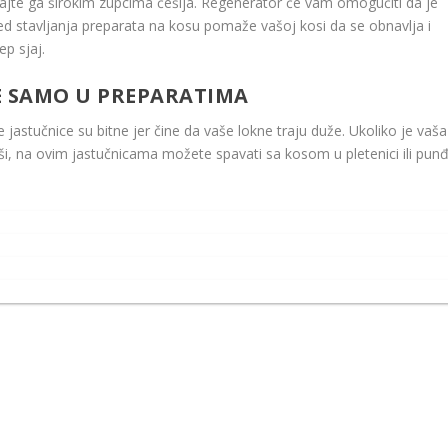
jajte ga širokim zupcima češlja. Regenerator će vam omogućiti da je
led stavljanja preparata na kosu pomaže vašoj kosi da se obnavlja i
ep sjaj.
E SAMO U PREPARATIMA
ve jastučnice su bitne jer čine da vaše lokne traju duže. Ukoliko je vaša
ši, na ovim jastučnicama možete spavati sa kosom u pletenici ili punđ