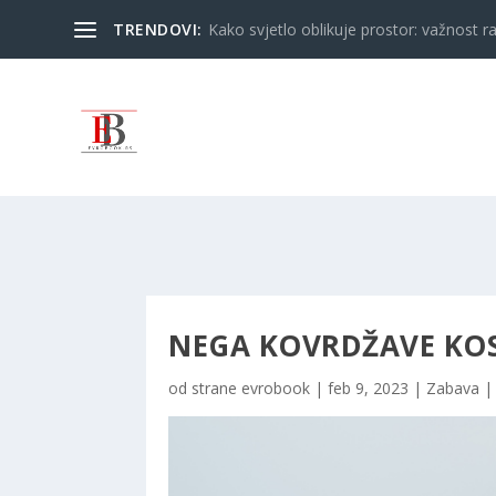
TRENDOVI:
Kako svjetlo oblikuje prostor: važnost ra
NEGA KOVRDŽAVE KOSE
od strane
evrobook
|
feb 9, 2023
|
Zabava