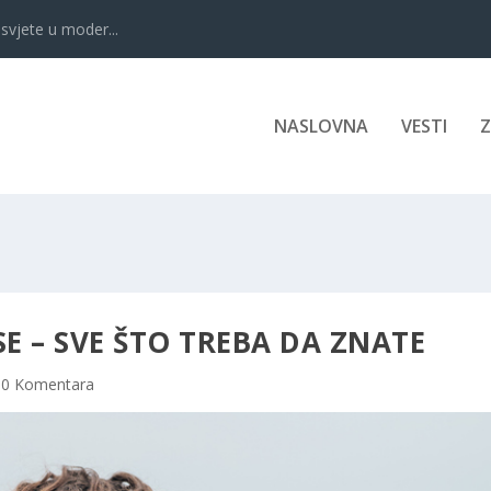
svjete u moder...
NASLOVNA
VESTI
 – SVE ŠTO TREBA DA ZNATE
|
0 Komentara