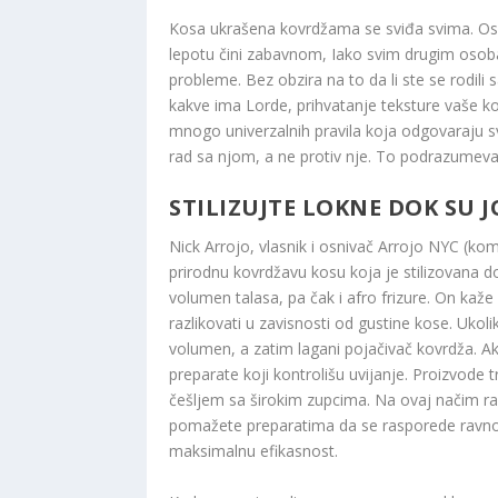
Kosa ukrašena kovrdžama se sviđa svima. Os
lepotu čini zabavnom, Iako svim drugim osoba
probleme. Bez obzira na to da li ste se rodi
kakve ima Lorde, prihvatanje teksture vaše ko
mnogo univerzalnih pravila koja odgovaraju 
rad sa njom, a ne protiv nje. To podrazumeva
STILIZUJTE LOKNE DOK SU 
Nick Arrojo, vlasnik i osnivač Arrojo NYC (kom
prirodnu kovrdžavu kosu koja je stilizovana do
volumen talasa, pa čak i afro frizure. On kaž
razlikovati u zavisnosti od gustine kose. Ukol
volumen, a zatim lagani pojačivač kovrdža. Ako 
preparate koji kontrolišu uvijanje. Proizvode 
češljem sa širokim zupcima. Na ovaj načim r
pomažete preparatima da se rasporede ravno
maksimalnu efikasnost.