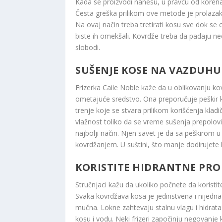
Kada se proizvodi nanesu, u pravcu od korena 
Česta greška prilikom ove metode je prolazak
Na ovaj način treba tretirati kosu sve dok se 
biste ih omekšali. Kovrdže treba da padaju neo
slobodi.
SUŠENJE KOSE NA VAZDUHU 
Frizerka Caile Noble kaže da u oblikovanju k
ometajuće sredstvo. Ona preporučuje peškir ko
trenje koje se stvara prilikom korišćenja klad
vlažnost toliko da se vreme sušenja prepolovi
najbolji način. Njen savet je da sa peškirom 
kovrdžanjem. U suštini, što manje dodirujete k
KORISTITE HIDRANTNE PROI
Stručnjaci kažu da ukoliko počnete da koristit
Svaka kovrdžava kosa je jedinstvena i nijedn
mučna. Lokne zahtevaju stalnu vlagu i hidrata
kosu i vodu. Neki frizeri započinju negovanj