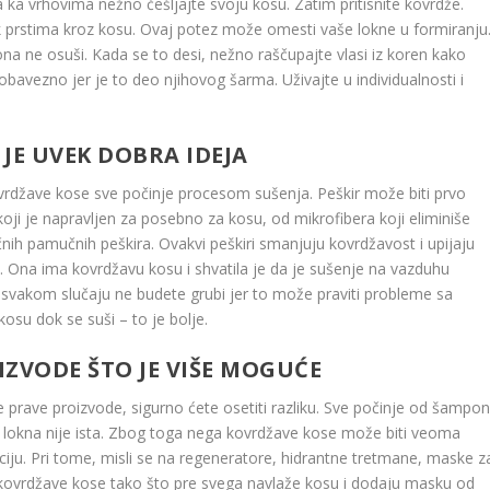
ka vrhovima nežno češljajte svoju kosu. Zatim pritisnite kovrdže.
 prstima kroz kosu. Ovaj potez može omesti vaše lokne u formiranju
ona ne osuši. Kada se to desi, nežno raščupajte vlasi iz koren kako
bavezno jer je to deo njihovog šarma. Uživajte u individualnosti i
JE UVEK DOBRA IDEJA
ovrdžave kose sve počinje procesom sušenja. Peškir može biti prvo
ji je napravljen za posebno za kosu, od mikrofibera koji eliminiše
ičnih pamučnih peškira. Ovakvi peškiri smanjuju kovrdžavost i upijaju
. Ona ima kovrdžavu kosu i shvatila je da je sušenje na vazduhu
u svakom slučaju ne budete grubi jer to može praviti probleme sa
osu dok se suši – to je bolje.
ZVODE ŠTO JE VIŠE MOGUĆE
e prave proizvode, sigurno ćete osetiti razliku. Sve počinje od šampon
a lokna nije ista. Zbog toga nega kovrdžave kose može biti veoma
ciju. Pri tome, misli se na regeneratore, hidrantne tretmane, maske z
e kovrdžave kose tako što pre svega navlaže kosu i dodaju masku od