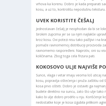
vrhova ka korenu. Dobro je kada preparati sad
kosu, a uz to, kontrolišu neposlušnu teksturu.
UVEK KORISTITE ČEŠALJ
Jednostavan češalj je neophodan da bi se lokne
širokim zupcima jer se sa njim najlakše uprav
kroz kosu. Ovi potezi nisu tako pažljivi i na 
pomaže ravnomernoj distribuciji proizvoda za 
ravnomerno raspoređeni. Naprotiv, oni su vi
količinama. Zbog toga cela frizura pati.
KOKOSOVO ULJE NAJVIŠE P
Sunce, vlaga i vetar imaju veoma loš uticaj n
kosu, popravlja oštećenja i pruža zaštitiu od 
kosa prvo ošteti. Dobro je ostaviti ga najman
budete direktno na suncu, zato što ulje tako mo
kako bi ulje dobro prodrlo u nju. Korišćenje 
nedostatke koje je kosa izgubila prilikom agr