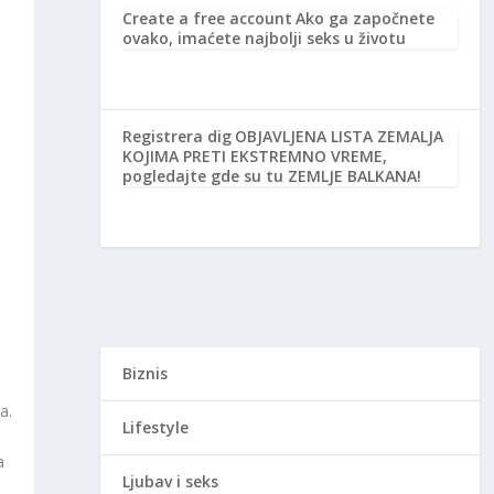
Create a free account
Ako ga započnete
.
ovako, imaćete najbolji seks u životu
Registrera dig
OBJAVLJENA LISTA ZEMALJA
KOJIMA PRETI EKSTREMNO VREME,
pogledajte gde su tu ZEMLJE BALKANA!
Biznis
a.
Lifestyle
a
Ljubav i seks