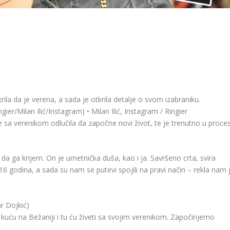
ila da je verena, a sada je otkrila detalje o svom izabraniku.
gier/Milan Ilić/Instagram) • Milan Ilić, Instagram / Ringier
 sa verenikom odlučila da započne novi život, te je trenutno u proce
 ga krijem. On je umetnička duša, kao i ja. Savršeno crta, svira
16 godina, a sada su nam se putevi spojili na pravi način – rekla nam 
r Dojkić)
kuću na Bežaniji i tu ću živeti sa svojim verenikom. Započinjemo