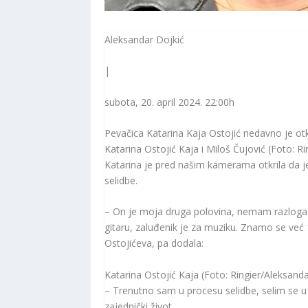
Aleksandar Dojkić
|
subota, 20. april 2024. 22:00
h
Pevačica Katarina Kaja Ostojić nedavno je otkr
Katarina Ostojić Kaja i Miloš Čujović (Foto: Rin
Katarina je pred našim kamerama otkrila da je
selidbe.
– On je moja druga polovina, nemam razloga da
gitaru, zaluđenik je za muziku. Znamo se već 
Ostojićeva, pa dodala:
Katarina Ostojić Kaja (Foto: Ringier/Aleksanda
– Trenutno sam u procesu selidbe, selim se u 
zajednički život.