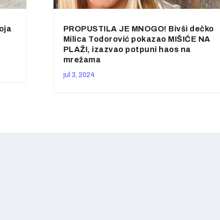
oja
PROPUSTILA JE MNOGO! Bivši dečko
Milica Todorović pokazao MIŠIĆE NA
PLAŽI, izazvao potpuni haos na
mrežama
jul 3, 2024