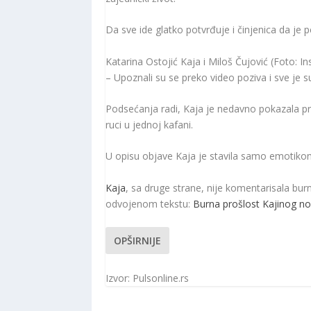
Da sve ide glatko potvrđuje i činjenica da je
Katarina Ostojić Kaja i Miloš Čujović (Foto: I
– Upoznali su se preko video poziva i sve je su
Podsećanja radi, Kaja je nedavno pokazala prv
ruci u jednoj kafani.
U opisu objave Kaja je stavila samo emotikon 
Kaja
, sa druge strane, nije komentarisala bur
odvojenom tekstu:
Burna prošlost Kajinog no
OPŠIRNIJE
Izvor: Pulsonline.rs