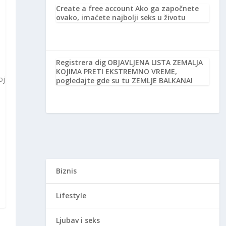
Create a free account
Ako ga započnete
ovako, imaćete najbolji seks u životu
Registrera dig
OBJAVLJENA LISTA ZEMALJA
KOJIMA PRETI EKSTREMNO VREME,
oj
pogledajte gde su tu ZEMLJE BALKANA!
Biznis
Lifestyle
Ljubav i seks