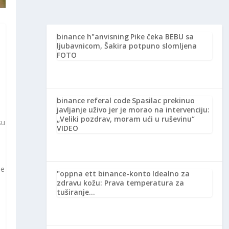
binance h"anvisning
Pike čeka BEBU sa
ljubavnicom, Šakira potpuno slomljena
FOTO
binance referal code
Spasilac prekinuo
javljanje uživo jer je morao na intervenciju:
„Veliki pozdrav, moram ući u ruševinu“
su
VIDEO
je
"oppna ett binance-konto
Idealno za
zdravu kožu: Prava temperatura za
tuširanje…