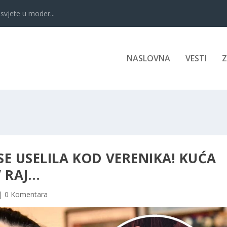
svjete u moder...
NASLOVNA
VESTI
SE USELILA KOD VERENIKA! KUĆA
V RAJ…
|
0 Komentara