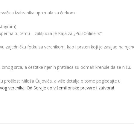
 pevačica izabranika upoznala sa ćerkom.
nstagram)
per na tu temu – zaključila je Kaja za „PulsOnline.rs“.
u zajedničku fotku sa verenikom, kao i prsten koji je zasijao na njen
crnog srca, a čestitke njenih pratilaca su odmah krenule da se nižu.
nu prošlost Miloša Čujovića, a više detalja o tome pogledajte u
vog verenika: Od Soraje do višemilionske prevare i zatvora!