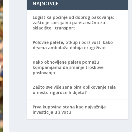
NAJNOVIJE
Logistika počinje od dobrog pakovanja:
zašto je specijalna paleta važna za
skladište i transport
Polovne palete, otkup i održivost: kako
drvena ambalaža dobija drugi život
Kako obnovljene palete pomažu
kompanijama da smanje troškove
poslovanja
Zašto sve više žena bira oblikovanje tela
umesto rigoroznih dijeta?
Prva kupovina stana kao najvažnija
investicija u životu