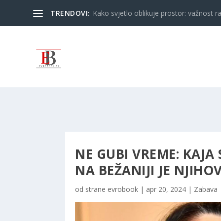
TRENDOVI:
Kako svjetlo oblikuje prostor: važnost ra
NE GUBI VREME: KAJA 
NA BEŽANIJI JE NJIHO
od strane
evrobook
|
apr 20, 2024
|
Zabava