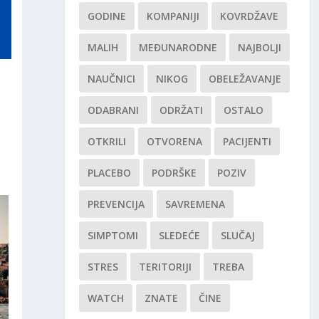
GODINE
KOMPANIJI
KOVRDŽAVE
MALIH
MEĐUNARODNE
NAJBOLJI
NAUČNICI
NIKOG
OBELEŽAVANJE
ODABRANI
ODRŽATI
OSTALO
OTKRILI
OTVORENA
PACIJENTI
PLACEBO
PODRŠKE
POZIV
PREVENCIJA
SAVREMENA
SIMPTOMI
SLEDEĆE
SLUČAJ
STRES
TERITORIJI
TREBA
WATCH
ZNATE
ČINE