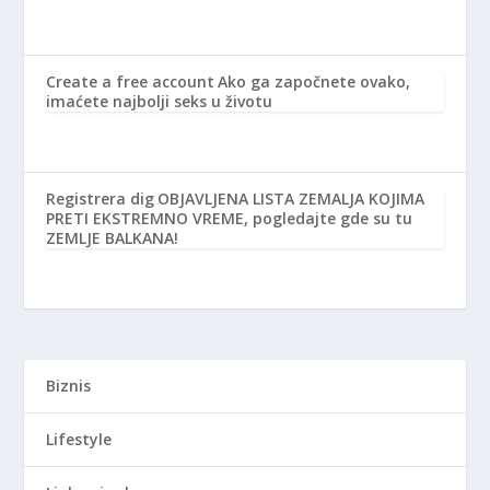
Create a free account
Ako ga započnete ovako,
imaćete najbolji seks u životu
Registrera dig
OBJAVLJENA LISTA ZEMALJA KOJIMA
PRETI EKSTREMNO VREME, pogledajte gde su tu
ZEMLJE BALKANA!
Biznis
Lifestyle