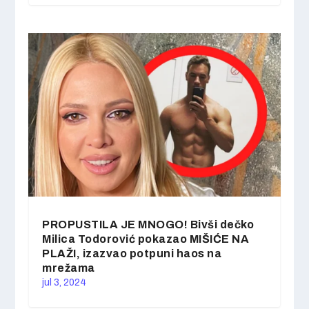
PROPUSTILA JE MNOGO! Bivši dečko
Milica Todorović pokazao MIŠIĆE NA
PLAŽI, izazvao potpuni haos na
mrežama
jul 3, 2024