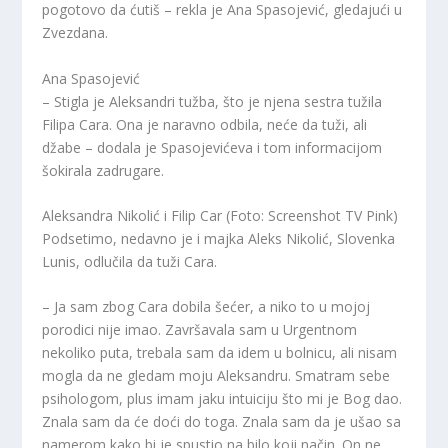
pogotovo da ćutiš – rekla je Ana Spasojević, gledajući u
Zvezdana.
Ana Spasojević
– Stigla je Aleksandri tužba, što je njena sestra tužila
Filipa Cara. Ona je naravno odbila, neće da tuži, ali
džabe – dodala je Spasojevićeva i tom informacijom
šokirala zadrugare.
Aleksandra Nikolić i Filip Car (Foto: Screenshot TV Pink)
Podsetimo, nedavno je i majka Aleks Nikolić, Slovenka
Lunis, odlučila da tuži Cara.
– Ja sam zbog Cara dobila šećer, a niko to u mojoj
porodici nije imao. Završavala sam u Urgentnom
nekoliko puta, trebala sam da idem u bolnicu, ali nisam
mogla da ne gledam moju Aleksandru. Smatram sebe
psihologom, plus imam jaku intuiciju što mi je Bog dao.
Znala sam da će doći do toga. Znala sam da je ušao sa
namerom kako bi je spustio na bilo koji način. On ne