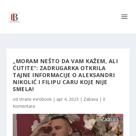
„MORAM NEŠTO DA VAM KAŽEM, ALI
ĆUTITE“: ZADRUGARKA OTKRILA
TAJNE INFORMACIJE O ALEKSANDRI
NIKOLIĆ I FILIPU CARU KOJE NIJE
SMELA!
od strane
evrobook
|
apr 4, 2023
|
Zabava
|
0
Komentara