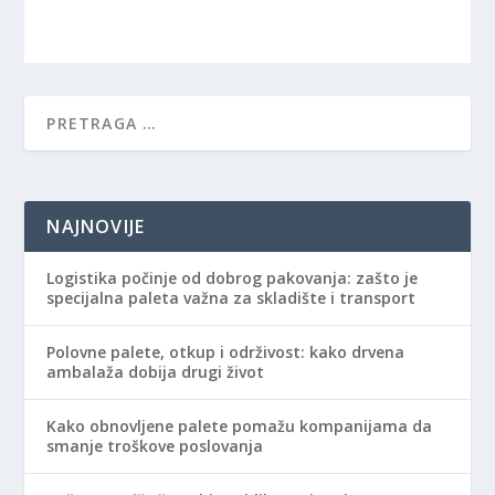
NAJNOVIJE
Logistika počinje od dobrog pakovanja: zašto je
specijalna paleta važna za skladište i transport
Polovne palete, otkup i održivost: kako drvena
ambalaža dobija drugi život
Kako obnovljene palete pomažu kompanijama da
smanje troškove poslovanja