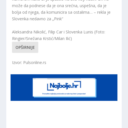
može da podnese da je ona srećna, uspešna, da je
bolja od njega, da komunicira sa ostalima… – rekla je
Slovenka nedavno za „Pink“
Aleksandra Nikolić, Filip Car i Slovenka Lunis (Foto:
Ringier/Snežana Krstić/Milan Ilić)
OPŠIRNIJE
Izvor: Pulsonline.rs