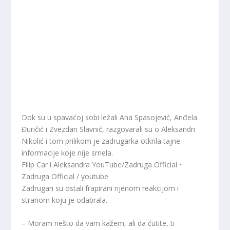
Dok su u spavaćoj sobi ležali Ana Spasojević, Anđela
Đuričić i Zvezdan Slavnić, razgovarali su o Aleksandri
Nikolić i tom prilikom je zadrugarka otkrila tajne
informacije koje nije smela.
Filip Car i Aleksandra YouTube/Zadruga Official •
Zadruga Official / youtube
Zadrugari su ostali frapirani njenom reakcijom i
stranom koju je odabrala.
– Moram nešto da vam kažem, ali da ćutite, ti