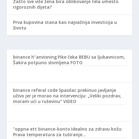
Zašto sve više žena bira oblikovanje tela umesto
rigoroznih dijeta?
Prva kupovina stana kao najvažnija investicija u
životu
binance h"anvisning
Pike čeka BEBU sa ljubavnicom,
Šakira potpuno slomljena FOTO
binance referal code
Spasilac prekinuo javljanje
uživo jer je morao na intervenciju: „Veliki pozdrav,
moram ući u ruševinu“ VIDEO
"oppna ett binance-konto
Idealno za zdravu kožu:
Prava temperatura za tuširanje…