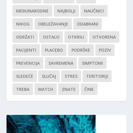
MEĐUNARODNE
NAJBOLJI
NAUČNICI
NIKOG
OBELEŽAVANJE
ODABRANI
ODRŽATI
OSTALO
OTKRILI
OTVORENA
PACIJENTI
PLACEBO
PODRŠKE
POZIV
PREVENCIJA
SAVREMENA
SIMPTOMI
SLEDEĆE
SLUČAJ
STRES
TERITORIJI
TREBA
WATCH
ZNATE
ČINE