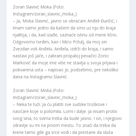
Zoran Slavnić Moka (Foto:
Instagram/zoran_slavnic_moka_)
– Ja, Moka Slavnić, javno se obraćam Anđeli Đuričić, i
imam samo jedno da kažem da smo uz nju do kraja
rijalitija, i da, kad izađe, saznaće istinu od mene lično.
Odgovorno tvrdim, kao i Mićo Pržulj, da moj sin
Zvezdan voli Anđelu. Anđela, izdrži do kraja, i samo
nastavi još jače, i zabrani propaloj pevačici Zorici
Marković da moje ime više ne stavlja u svoja prljava i
pokvarena usta – napisao je, podsetimo, pre nekoliko
dana na Instagramu Slavnić.
Zoran Slavnić Moka (Foto:
Instagram/zoran_slavnic_moka_)
– Neka te tuži. Ja ću platiti sve sudske troškove i
naočare koje si polomila. Lomi i dalje. Ja nisam protiv
svog sina, to svima treba da bude jasno. I on, i njegovo
zdravlje su mi na prvom mestu. To znači da treba da
krene tamo gde ga srce vodi i da prestane da sluša