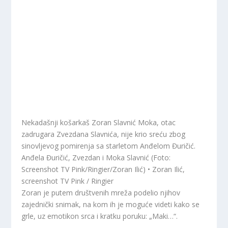
Nekadašnji košarkaš Zoran Slavnić Moka, otac
zadrugara Zvezdana Slavnića, nije krio sreću zbog
sinovljevog pomirenja sa starletom Anđelom Đuričić.
Anđela Đuričić, Zvezdan i Moka Slavnić (Foto:
Screenshot TV Pink/Ringier/Zoran Ilić) • Zoran Ilić,
screenshot TV Pink / Ringier
Zoran je putem društvenih mreža podelio njihov
zajednički snimak, na kom ih je moguće videti kako se
grle, uz emotikon srca i kratku poruku: „Maki…“.