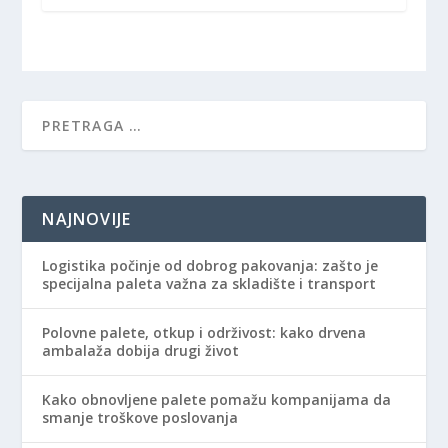
NAJNOVIJE
Logistika počinje od dobrog pakovanja: zašto je
specijalna paleta važna za skladište i transport
Polovne palete, otkup i održivost: kako drvena
ambalaža dobija drugi život
Kako obnovljene palete pomažu kompanijama da
smanje troškove poslovanja