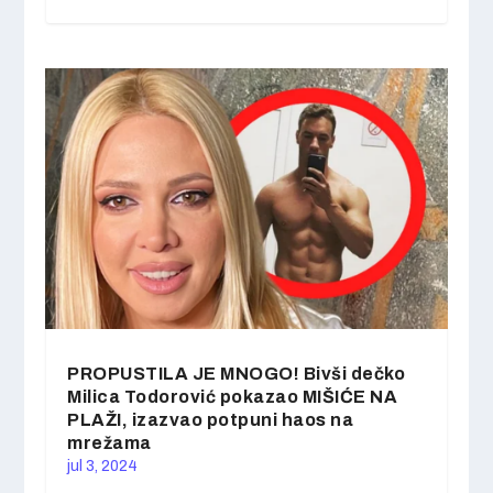
PROPUSTILA JE MNOGO! Bivši dečko
Milica Todorović pokazao MIŠIĆE NA
PLAŽI, izazvao potpuni haos na
mrežama
jul 3, 2024