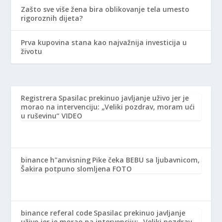
Zašto sve više žena bira oblikovanje tela umesto
rigoroznih dijeta?
Prva kupovina stana kao najvažnija investicija u
životu
Registrera
Spasilac prekinuo javljanje uživo jer je
morao na intervenciju: „Veliki pozdrav, moram ući
u ruševinu“ VIDEO
binance h"anvisning
Pike čeka BEBU sa ljubavnicom,
Šakira potpuno slomljena FOTO
binance referal code
Spasilac prekinuo javljanje
uživo jer je morao na intervenciju: „Veliki pozdrav,