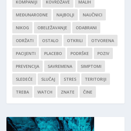
KOMPANIJI
KOVRDŽAVE
MALIH
MEĐUNARODNE
NAJBOLJI
NAUČNICI
NIKOG
OBELEŽAVANJE
ODABRANI
ODRŽATI
OSTALO
OTKRILI
OTVORENA
PACIJENTI
PLACEBO
PODRŠKE
POZIV
PREVENCIJA
SAVREMENA
SIMPTOMI
SLEDEĆE
SLUČAJ
STRES
TERITORIJI
TREBA
WATCH
ZNATE
ČINE