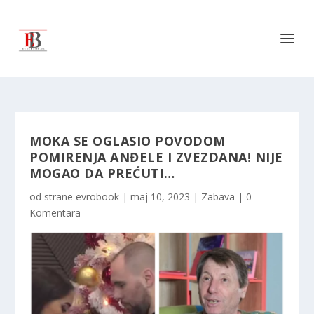
MOKA SE OGLASIO POVODOM
POMIRENJA ANĐELE I ZVEZDANA! NIJE
MOGAO DA PREĆUTI…
od strane
evrobook
|
maj 10, 2023
|
Zabava
|
0
Komentara