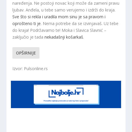
naređenja. Ne postoji novac koji može da zameni pravu
ljubav. Anđela, u tebe samo verujemo i izdrži do kraja.
Sve što si rekla i uradila mom sinu je sa pravom i
oprošteno ti je
. Nema potrebe da se izvinjavaš. Uz tebe
do kraja! Podržavamo te! Moka i Slavica Slavnić –
zaključio je tada
nekadašnji košarkaš
.
OPŠIRNIJE
Izvor: Pulsonline.rs