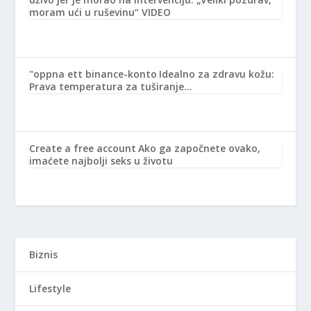
moram ući u ruševinu“ VIDEO
"oppna ett binance-konto
Idealno za zdravu kožu:
Prava temperatura za tuširanje…
Create a free account
Ako ga započnete ovako,
imaćete najbolji seks u životu
Biznis
Lifestyle