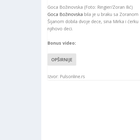
Goca Božinovska (Foto: Ringier/Zoran Ilić)
Goca Božinovska
bila je u braku sa Zoranom
Šijanom dobila dvoje dece, sina Mirka i ćerku 
njihovo deci.
Bonus video:
OPŠIRNIJE
Izvor: Pulsonline.rs