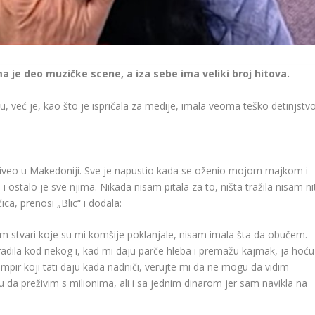
je deo muzičke scene, a iza sebe ima veliki broj hitova.
lju, već je, kao što je ispričala za medije, imala veoma teško detinjstvo
iveo u Makedoniji. Sve je napustio kada se oženio mojom majkom i
i ostalo je sve njima. Nikada nisam pitala za to, ništa tražila nisam nit
a, prenosi „Blic“ i dodala:
am stvari koje su mi komšije poklanjale, nisam imala šta da obučem.
adila kod nekog i, kad mi daju parče hleba i premažu kajmak, ja hoću
pir koji tati daju kada nadniči, verujte mi da ne mogu da vidim
da preživim s milionima, ali i sa jednim dinarom jer sam navikla na