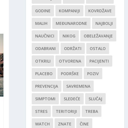
GODINE
KOMPANIJI
KOVRDŽAVE
MALIH
MEĐUNARODNE
NAJBOLJI
NAUČNICI
NIKOG
OBELEŽAVANJE
ODABRANI
ODRŽATI
OSTALO
OTKRILI
OTVORENA
PACIJENTI
PLACEBO
PODRŠKE
POZIV
PREVENCIJA
SAVREMENA
SIMPTOMI
SLEDEĆE
SLUČAJ
STRES
TERITORIJI
TREBA
WATCH
ZNATE
ČINE