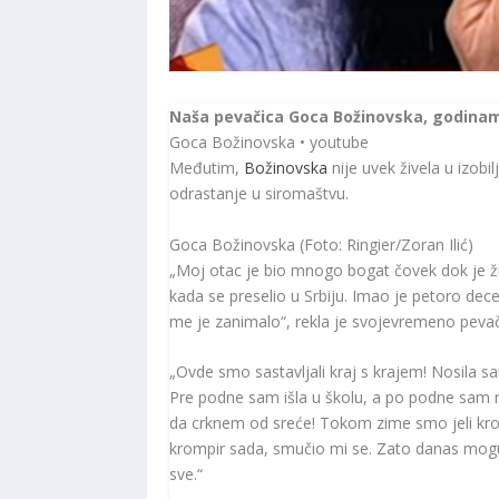
Naša pevačica Goca Božinovska, godinama 
Goca Božinovska • youtube
Međutim,
Božinovska
nije uvek živela u izobi
odrastanje u siromaštvu.
Goca Božinovska (Foto: Ringier/Zoran Ilić)
„Moj otac je bio mnogo bogat čovek dok je ž
kada se preselio u Srbiju. Imao je petoro dece 
me je zanimalo“, rekla je svojevremeno pevačic
„Ovde smo sastavljali kraj s krajem! Nosila s
Pre podne sam išla u školu, a po podne sam r
da crknem od sreće! Tokom zime smo jeli krom
krompir sada, smučio mi se. Zato danas mogu 
sve.“