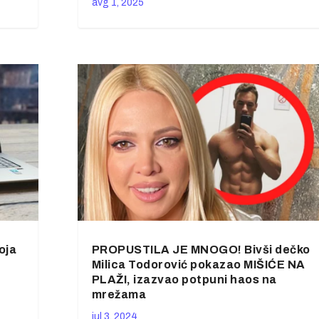
avg 1, 2025
oja
PROPUSTILA JE MNOGO! Bivši dečko
Milica Todorović pokazao MIŠIĆE NA
PLAŽI, izazvao potpuni haos na
mrežama
jul 3, 2024