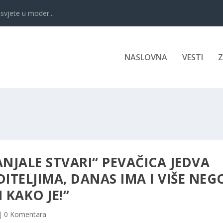
svjete u moder...
NASLOVNA
VESTI
ANJALE STVARI“ PEVAČICA JEDVA
ITELJIMA, DANAS IMA I VIŠE NEG
 KAKO JE!“
|
0 Komentara