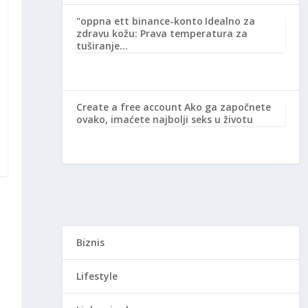
"oppna ett binance-konto
Idealno za
zdravu kožu: Prava temperatura za
tuširanje…
Create a free account
Ako ga započnete
ovako, imaćete najbolji seks u životu
Biznis
Lifestyle