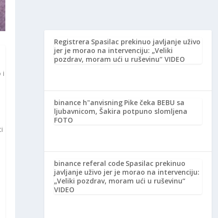
Registrera
Spasilac prekinuo javljanje uživo
jer je morao na intervenciju: „Veliki
pozdrav, moram ući u ruševinu“ VIDEO
 i
binance h"anvisning
Pike čeka BEBU sa
ljubavnicom, Šakira potpuno slomljena
FOTO
i
binance referal code
Spasilac prekinuo
javljanje uživo jer je morao na intervenciju:
„Veliki pozdrav, moram ući u ruševinu“
VIDEO