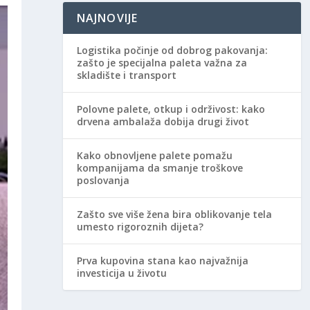
NAJNOVIJE
Logistika počinje od dobrog pakovanja:
zašto je specijalna paleta važna za
skladište i transport
Polovne palete, otkup i održivost: kako
drvena ambalaža dobija drugi život
Kako obnovljene palete pomažu
kompanijama da smanje troškove
poslovanja
Zašto sve više žena bira oblikovanje tela
umesto rigoroznih dijeta?
Prva kupovina stana kao najvažnija
investicija u životu