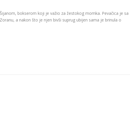
 Šijanom, bokserom koji je važio za žestokog momka. Pevačica je sa
Zoranu, a nakon što je njen bivši suprug ubijen sama je brinula o