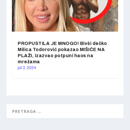
PROPUSTILA JE MNOGO! Bivši dečko
Milica Todorović pokazao MIŠIĆE NA
PLAŽI, izazvao potpuni haos na
mrežama
jul 3, 2024