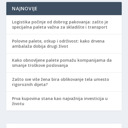
NAJNOVIJE
Logistika počinje od dobrog pakovanja: zašto je
specijalna paleta važna za skladište i transport
Polovne palete, otkup i održivost: kako drvena
ambalaža dobija drugi život
Kako obnovljene palete pomažu kompanijama da
smanje troškove poslovanja
Zašto sve više žena bira oblikovanje tela umesto
rigoroznih dijeta?
Prva kupovina stana kao najvažnija investicija u
životu