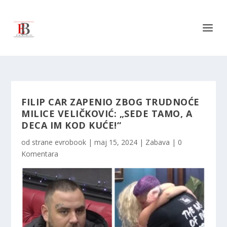
FILIP CAR ZAPENIO ZBOG TRUDNOĆE
MILICE VELIČKOVIĆ: „SEDE TAMO, A
DECA IM KOD KUĆE!“
od strane
evrobook
|
maj 15, 2024
|
Zabava
|
0
Komentara