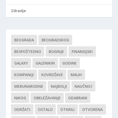
Zdravlje
BEOGRADA
BEOGRADSKOG
BESPOŠTEDNO
BOGINJE
FINANSIJSKI
GALAXY
GALENIKIN
GODINE
KOMPANIJI
KOVRDŽAVE
MALIH
MEĐUNARODNE
NAJBOLJI
NAUČNICI
NIKOG
OBELEŽAVANJE
ODABRANI
ODRŽATI
OSTALO
OTKRILI
OTVORENA