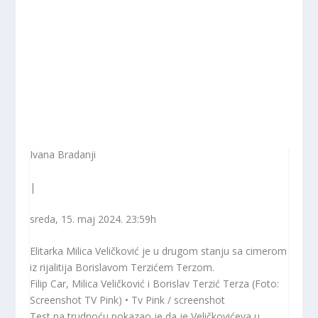
Ivana Bradanji
|
sreda, 15. maj 2024. 23:59
h
Elitarka Milica Veličković je u drugom stanju sa cimerom
iz rijalitija Borislavom Terzićem Terzom.
Filip Car, Milica Veličković i Borislav Terzić Terza (Foto:
Screenshot TV Pink) • Tv Pink / screenshot
Test na trudnoću pokazao je da je Veličkovićeva u