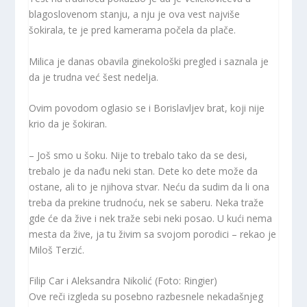
blagoslovenom stanju, a nju je ova vest najviše
šokirala, te je pred kamerama počela da plače.
Milica je danas obavila ginekološki pregled i saznala je
da je trudna već šest nedelja.
Ovim povodom oglasio se i Borislavljev brat, koji nije
krio da je šokiran.
– Još smo u šoku. Nije to trebalo tako da se desi,
trebalo je da nađu neki stan. Dete ko dete može da
ostane, ali to je njihova stvar. Neću da sudim da li ona
treba da prekine trudnoću, nek se saberu. Neka traže
gde će da žive i nek traže sebi neki posao. U kući nema
mesta da žive, ja tu živim sa svojom porodici – rekao je
Miloš Terzić.
Filip Car i Aleksandra Nikolić (Foto: Ringier)
Ove reči izgleda su posebno razbesnele nekadašnjeg