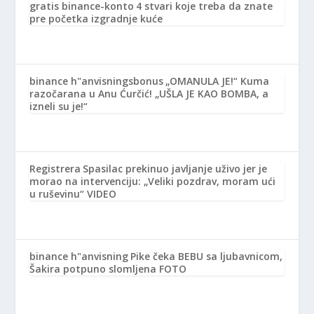
gratis binance-konto
4 stvari koje treba da znate
pre početka izgradnje kuće
binance h"anvisningsbonus
„OMANULA JE!“ Kuma
razočarana u Anu Ćurčić! „UŠLA JE KAO BOMBA, a
izneli su je!“
Registrera
Spasilac prekinuo javljanje uživo jer je
morao na intervenciju: „Veliki pozdrav, moram ući
u ruševinu“ VIDEO
binance h"anvisning
Pike čeka BEBU sa ljubavnicom,
Šakira potpuno slomljena FOTO