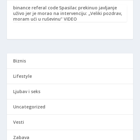
binance referal code
Spasilac prekinuo javljanje
uživo jer je morao na intervenciju: „Veliki pozdrav,
moram ući u ruševinu“ VIDEO
Biznis
Lifestyle
Ljubav i seks
Uncategorized
Vesti
Zabava