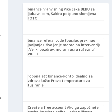
binance h"anvisning
Pike čeka BEBU sa
ljubavnicom, Šakira potpuno slomljena
FOTO
,
binance referal code
Spasilac prekinuo
javljanje uživo jer je morao na intervenciju:
„Veliki pozdrav, moram ući u ruševinu“
o
VIDEO
"oppna ett binance-konto
Idealno za
zdravu kožu: Prava temperatura za
tuširanje…
e
Create a free account
Ako ga započnete
ovako, imaćete najbolji seks u životu