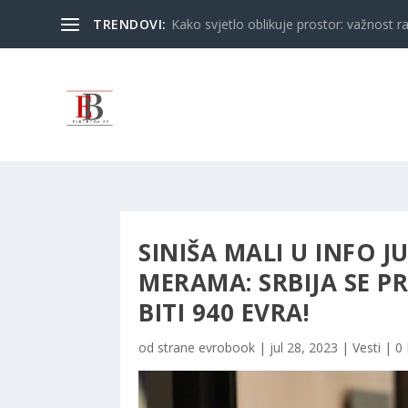
TRENDOVI:
Kako svjetlo oblikuje prostor: važnost ra
SINIŠA MALI U INFO
MERAMA: SRBIJA SE P
BITI 940 EVRA!
od strane
evrobook
|
jul 28, 2023
|
Vesti
|
0