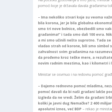
pomoći koje je državala davala građanima t
– Ima nekoliko stvari koje su veoma važne
bila korona, jer je bila globalna ekonoms
smo tri nove bolnice, obezbedili smo va
građanima!“ i tada smo dali 100 evra. Ni
a mi smo učinili nešto suprotno. Tada se p
vladao strah od korone, bili smo simbol s
zahvalnost svim građanima na razumevanj
da prođemo kroz teške mere, a rezultate 
novim radnim mestima, kao i kilometri i
Ministar se osvrnuo i na redovnu pomoć građ
– Dajemo rednovno pomoć mladima, nezap
pomoć davali da bi naši građani lakše pod
izgleda da ne vredi. Želim da građani Srb
koliki je javni dug Nemačke? 2 400 milijar
apsolutni iznos, već BDP
– rekao je ministar