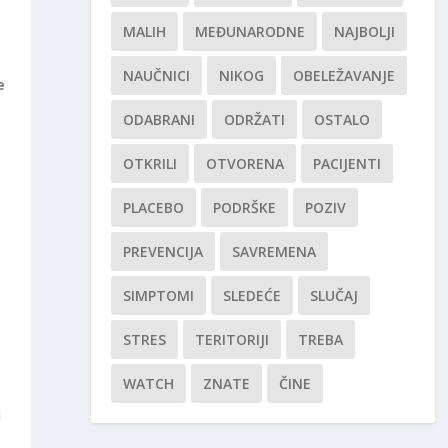
MALIH
MEĐUNARODNE
NAJBOLJI
NAUČNICI
NIKOG
OBELEŽAVANJE
e
ODABRANI
ODRŽATI
OSTALO
OTKRILI
OTVORENA
PACIJENTI
PLACEBO
PODRŠKE
POZIV
PREVENCIJA
SAVREMENA
SIMPTOMI
SLEDEĆE
SLUČAJ
STRES
TERITORIJI
TREBA
WATCH
ZNATE
ČINE
i