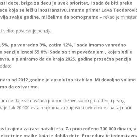
sti dece, briga za decu je uvek prioritet, i sada će biti preko
 dece koja se leči u inostranstvu. Imamo primer Lava Teodorovi
onavlja svake godine, mi želimo da pomognemo
– rekao je ministar
biti veliko povećanje penzija.
 5,5%, pa vanredno 9%, zatim 12%, i sada imamo vanredno
 penzije iznosi 55,8%! Sada sa tim povećanjem , koje sledi u
 evra, a planiramo da do kraja 2025. godine prosečna penzija
dodao:
dinara od 2012.godine je apsolutno stabilan.
Mi dovoljno volimo
demo da ostvarimo.
tim ne daje se novčana pomoć države samo pri rođenju prvog,
aje čak 20.000 evra majkama za kupovinu nekretnine i na taj način
sticajima za rast nataliteta. Za prvo rođeno 300.000 dinara, al
ekretnine majke koja je dobila dete. Procedura je jednostavn