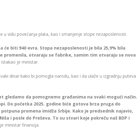
e u vidu povećanja plata, kao i smanjenje stope nezaposlenosti.
će biti 940 evra. Stopa nezaposlenosti je bila 25,9% bila
 se promenila, otvaraju se fabrike, samim tim otvaraju se nova
 istakao je ministar.
svaki dinar kako bi pomogla narodu, kao i da ulaže u izgradnju puteva 
opet gledamo da pomognemo građanima na svaki mogući način.
opi. Do početka 2025. godine biće gotova brza pruga do
 potpuna promena imidža Srbije. Kako je predsednik najavio,
iša i posle do Preševa. To su stvari koje pokreču naš BDP i
je ministar finansija.