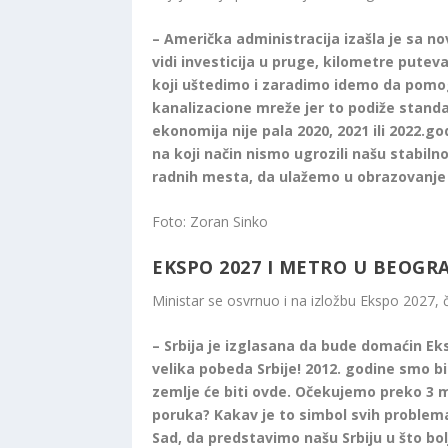
– Američka administracija izašla je sa 
vidi investicija u pruge, kilometre putev
koji uštedimo i zaradimo idemo da pomo
kanalizacione mreže jer to podiže standa
ekonomija nije pala 2020, 2021 ili 2022.g
na koji način nismo ugrozili našu stabil
radnih mesta, da ulažemo u obrazovanje 
Foto: Zoran Sinko
EKSPO 2027 I METRO U BEOGR
Ministar se osvrnuo i na izložbu Ekspo 2027, č
– Srbija je izglasana da bude domaćin Eks
velika pobeda Srbije! 2012. godine smo bil
zemlje će biti ovde. Očekujemo preko 3 m
poruka? Kakav je to simbol svih problema
Sad, da predstavimo našu Srbiju u što b