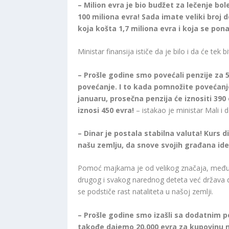
– Milion evra je bio budžet za lečenje bole
100 miliona evra! Sada imate veliki broj
koja košta 1,7 miliona evra i koja se p
Ministar finansija ističe da je bilo i da će tek 
– Prošle godine smo povećali penzije za
povećanje. I to kada pomnožite povećanje
januaru, prosečna penzija će iznositi 390
iznosi 450 evra!
– istakao je ministar Mali i 
– Dinar je postala stabilna valuta! Kurs 
našu zemlju, da snove svojih građana i
Pomoć majkama je od velikog značaja, među
drugog i svakog narednog deteta već država d
se podstiče rast nataliteta u našoj zemlji.
– Prošle godine smo izašli sa dodatnim po
takođe dajemo 20.000 evra za kupovinu n