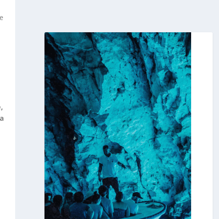
je
,
Za