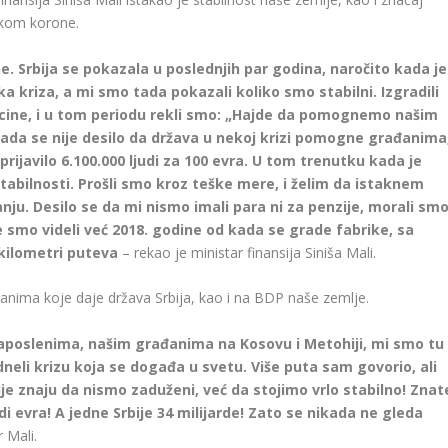
okom korone.
. Srbija se pokazala u poslednjih par godina, naročito kada je
ka kriza, a mi smo tada pokazali koliko smo stabilni. Izgradili
kcine, i u tom periodu rekli smo: „Hajde da pomognemo našim
kada se nije desilo da država u nekoj krizi pomogne građanima
rijavilo 6.100.000 ljudi za 100 evra. U tom trenutku kada je
tabilnosti. Prošli smo kroz teške mere, i želim da istaknem
u. Desilo se da mi nismo imali para ni za penzije, morali sm
smo videli već 2018. godine od kada se grade fabrike, sa
 kilometri puteva
– rekao je ministar finansija Siniša Mali.
anima koje daje država Srbija, kao i na BDP naše zemlje.
oslenima, našim građanima na Kosovu i Metohiji, mi smo tu
neli krizu koja se događa u svetu. Više puta sam govorio, ali
ije znaju da nismo zaduženi, već da stojimo vrlo stabilno! Znat
di evra! A jedne Srbije 34 milijarde! Zato se nikada ne gleda
 Mali.