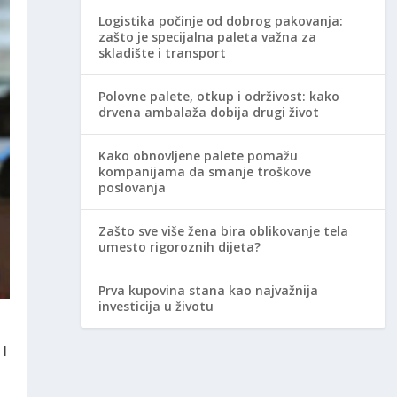
Logistika počinje od dobrog pakovanja:
zašto je specijalna paleta važna za
skladište i transport
Polovne palete, otkup i održivost: kako
drvena ambalaža dobija drugi život
Kako obnovljene palete pomažu
kompanijama da smanje troškove
poslovanja
Zašto sve više žena bira oblikovanje tela
umesto rigoroznih dijeta?
Prva kupovina stana kao najvažnija
investicija u životu
I