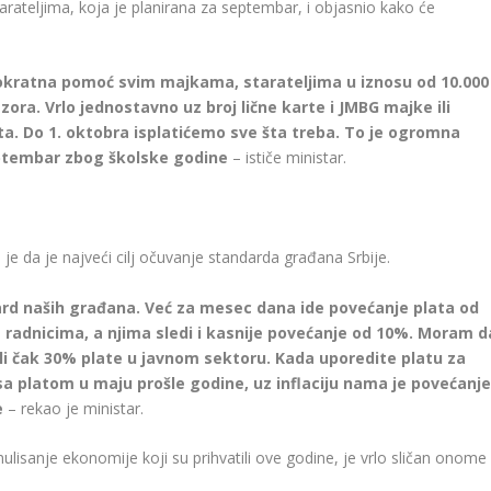
arateljima, koja je planirana za septembar, i objasnio kako će
nokratna pomoć svim majkama, starateljima u iznosu od 10.000
ezora. Vrlo jednostavno uz broj lične karte i JMBG majke ili
uta. Do 1. oktobra isplatićemo sve šta treba. To je ogromna
eptembar zbog školske godine
– ističe ministar.
 je da je najveći cilj očuvanje standarda građana Srbije.
dard naših građana. Već za mesec dana ide povećanje plata od
radnicima, a njima sledi i kasnije povećanje od 10%. Moram d
li čak 30% plate u javnom sektoru. Kada uporedite platu za
 sa platom u maju prošle godine, uz inflaciju nama je povećanje
e
– rekao je ministar.
mulisanje ekonomije koji su prihvatili ove godine, je vrlo sličan onome