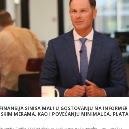
 FINANSIJA SINIŠA MALI U GOSTOVANJU NA INFORMER
SKIM MERAMA, KAO I POVEĆANJU MINIMALCA, PLATA 
inansija Siniša Mali istakao je stabilnost naše zemlje, kao i značaj