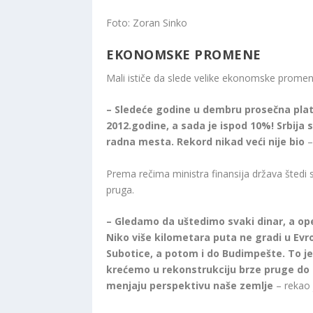
Foto: Zoran Sinko
EKONOMSKE PROMENE
Mali ističe da slede velike ekonomske promen
– Sledeće godine u dembru prosečna plata 
2012.godine, a sada je ispod 10%! Srbija
radna mesta. Rekord nikad veći nije bio
–
Prema rečima ministra finansija država štedi 
pruga.
– Gledamo da uštedimo svaki dinar, a 
Niko više kilometara puta ne gradi u Evr
Subotice, a potom i do Budimpešte. To je
krećemo u rekonstrukciju brze pruge do N
menjaju perspektivu naše zemlje
– rekao 