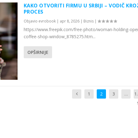
KAKO OTVORITI FIRMU U SRBIJI – VODIČ KRO
PROCES
Objavio
evrobook
|
apr 8, 2026
|
Biznis
|
https://www.freepik.com/free-photo/woman-holding-open
coffee-shop-window_8785275.htm...
OPŠIRNIJE
1
2
3
…
1