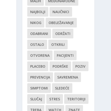
MALIH
MEĐUNARODNE
NAJBOLJI
NAUČNICI
NIKOG
OBELEŽAVANJE
ODABRANI
ODRŽATI
OSTALO
OTKRILI
OTVORENA
PACIJENTI
PLACEBO
PODRŠKE
POZIV
PREVENCIJA
SAVREMENA
SIMPTOMI
SLEDEĆE
SLUČAJ
STRES
TERITORIJI
TREBA
WATCH
ZNATE