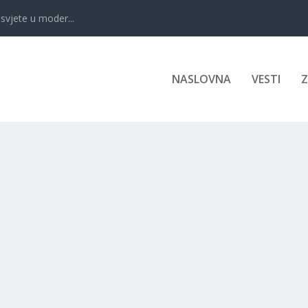
svjete u moder...
NASLOVNA
VESTI