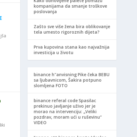
Kako obnovljene palete pomažu
kompanijama da smanje troškove
poslovanja
E
Zašto sve više žena bira oblikovanje
tela umesto rigoroznih dijeta?
ljša
Prva kupovina stana kao najvažnija
investicija u životu
binance h"anvisning
Pike čeka BEBU
sa ljubavnicom, Šakira potpuno
slomljena FOTO
binance referal code
Spasilac
O
prekinuo javljanje uživo jer je
morao na intervenciju: „Veliki
pozdrav, moram ući u ruševinu“
VIDEO
iki