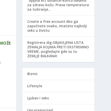
"oppna ett binance-konto
Idealno
za zdravu kožu: Prava temperatura
za tuširanje…
Create a free account
Ako ga
započnete ovako, imaćete najbolji
seks u životu
Registrera dig
OBJAVLJENA LISTA
 MOŽE
ZEMALJA KOJIMA PRETI EKSTREMNO
VREME, pogledajte gde su tu
ZEMLJE BALKANA!
u
Biznis
Lifestyle
Ljubav i seks
Uncategorized