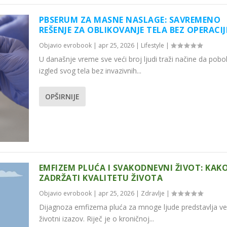
PBSERUM ZA MASNE NASLAGE: SAVREMENO
REŠENJE ZA OBLIKOVANJE TELA BEZ OPERACIJ
Objavio
evrobook
|
apr 25, 2026
|
Lifestyle
|
U današnje vreme sve veći broj ljudi traži načine da pobo
izgled svog tela bez invazivnih...
OPŠIRNIJE
EMFIZEM PLUĆA I SVAKODNEVNI ŽIVOT: KAK
ZADRŽATI KVALITETU ŽIVOTA
Objavio
evrobook
|
apr 25, 2026
|
Zdravlje
|
Dijagnoza emfizema pluća za mnoge ljude predstavlja vel
životni izazov. Riječ je o kroničnoj...