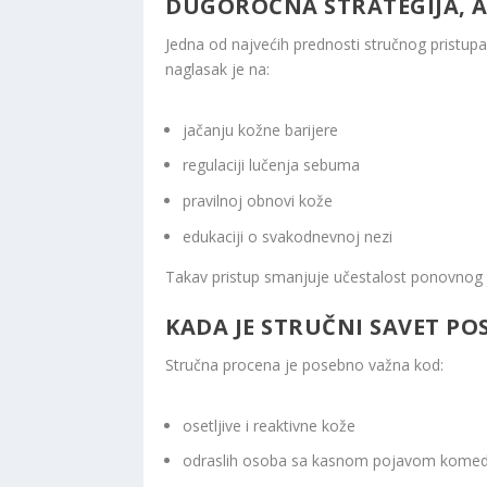
DUGOROČNA STRATEGIJA, A
Jedna od najvećih prednosti stručnog pristup
naglasak je na:
jačanju kožne barijere
regulaciji lučenja sebuma
pravilnoj obnovi kože
edukaciji o svakodnevnoj nezi
Takav pristup smanjuje učestalost ponovnog 
KADA JE STRUČNI SAVET P
Stručna procena je posebno važna kod:
osetljive i reaktivne kože
odraslih osoba sa kasnom pojavom kome