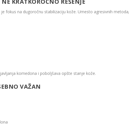
 NE KRATKOROČNO REŠENJE
a je fokus na dugoročnu stabilizaciju kože. Umesto agresivnih metoda
javljanja komedona i poboljšava opšte stanje kože.
OSEBNO VAŽAN
dona