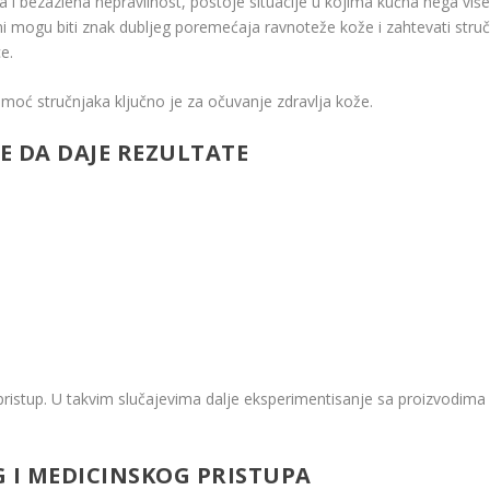
 i bezazlena nepravilnost, postoje situacije u kojima kućna nega više
i mogu biti znak dubljeg poremećaja ravnoteže kože i zahtevati struč
e.
moć stručnjaka ključno je za očuvanje zdravlja kože.
E DA DAJE REZULTATE
pristup. U takvim slučajevima dalje eksperimentisanje sa proizvodima
G I MEDICINSKOG PRISTUPA