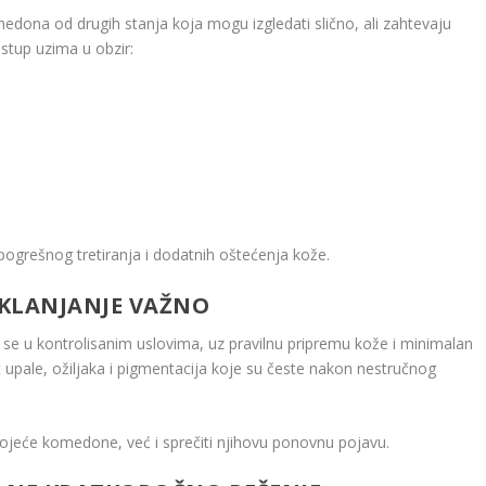
ona od drugih stanja koja mogu izgledati slično, ali zahtevaju
istup uzima u obzir:
pogrešnog tretiranja i dodatnih oštećenja kože.
KLANJANJE VAŽNO
e u kontrolisanim uslovima, uz pravilnu pripremu kože i minimalan
t upale, ožiljaka i pigmentacija koje su česte nakon nestručnog
tojeće komedone, već i sprečiti njihovu ponovnu pojavu.