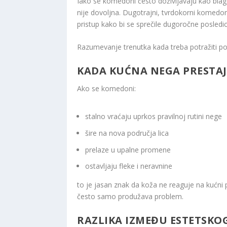
Iako se komedoni često doživljavaju kao blaga
nije dovoljna. Dugotrajni, tvrdokorni komedon
pristup kako bi se sprečile dugoročne posledic
Razumevanje trenutka kada treba potražiti po
KADA KUĆNA NEGA PRESTAJ
Ako se komedoni:
stalno vraćaju uprkos pravilnoj rutini nege
šire na nova područja lica
prelaze u upalne promene
ostavljaju fleke i neravnine
to je jasan znak da koža ne reaguje na kućni 
često samo produžava problem.
RAZLIKA IZMEĐU ESTETSKO