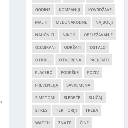
GODINE
KOMPANIJI
KOVRDŽAVE
MALIH
MEĐUNARODNE
NAJBOLJI
NAUČNICI
NIKOG
OBELEŽAVANJE
ODABRANI
ODRŽATI
OSTALO
OTKRILI
OTVORENA
PACIJENTI
PLACEBO
PODRŠKE
POZIV
PREVENCIJA
SAVREMENA
SIMPTOMI
SLEDEĆE
SLUČAJ
an
STRES
TERITORIJI
TREBA
WATCH
ZNATE
ČINE