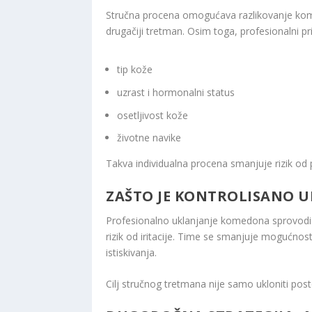
Stručna procena omogućava razlikovanje komed
drugačiji tretman. Osim toga, profesionalni pr
tip kože
uzrast i hormonalni status
osetljivost kože
životne navike
Takva individualna procena smanjuje rizik od 
ZAŠTO JE KONTROLISANO U
Profesionalno uklanjanje komedona sprovodi s
rizik od iritacije. Time se smanjuje mogućnos
istiskivanja.
Cilj stručnog tretmana nije samo ukloniti pos