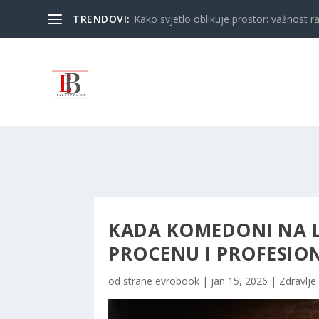
TRENDOVI:
Kako svjetlo oblikuje prostor: važnost ra
KADA KOMEDONI NA L
PROCENU I PROFESION
od strane
evrobook
|
jan 15, 2026
|
Zdravlje