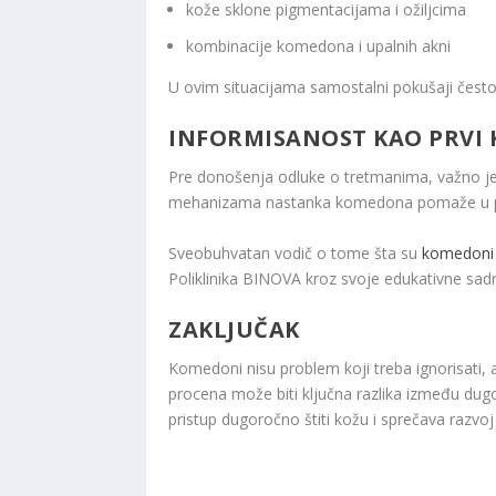
kože sklone pigmentacijama i ožiljcima
kombinacije komedona i upalnih akni
U ovim situacijama samostalni pokušaji često 
INFORMISANOST KAO PRVI
Pre donošenja odluke o tretmanima, važno je 
mehanizama nastanka komedona pomaže u posta
Sveobuhvatan vodič o tome šta su
komedoni 
Poliklinika BINOVA kroz svoje edukativne sadr
ZAKLJUČAK
Komedoni nisu problem koji treba ignorisati, ali
procena može biti ključna razlika između dug
pristup dugoročno štiti kožu i sprečava razvoj o