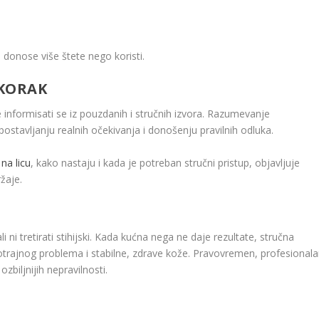
donose više štete nego koristi.
 KORAK
informisati se iz pouzdanih i stručnih izvora. Razumevanje
vljanju realnih očekivanja i donošenju pravilnih odluka.
na licu
, kako nastaju i kada je potreban stručni pristup, objavljuje
žaje.
 ni tretirati stihijski. Kada kućna nega ne daje rezultate, stručna
otrajnog problema i stabilne, zdrave kože. Pravovremen, profesional
zbiljnijih nepravilnosti.