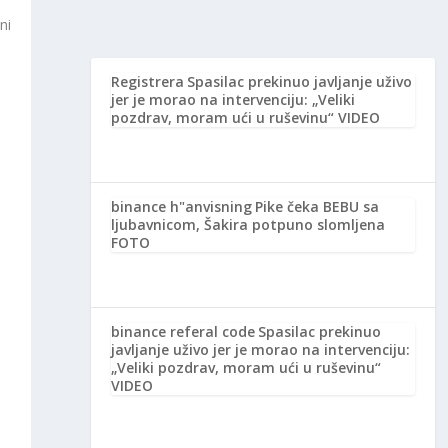
ni
Registrera
Spasilac prekinuo javljanje uživo
jer je morao na intervenciju: „Veliki
pozdrav, moram ući u ruševinu“ VIDEO
binance h"anvisning
Pike čeka BEBU sa
ljubavnicom, Šakira potpuno slomljena
FOTO
binance referal code
Spasilac prekinuo
javljanje uživo jer je morao na intervenciju:
„Veliki pozdrav, moram ući u ruševinu“
VIDEO