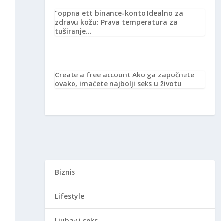
"oppna ett binance-konto
Idealno za
zdravu kožu: Prava temperatura za
tuširanje…
Create a free account
Ako ga započnete
ovako, imaćete najbolji seks u životu
Biznis
Lifestyle
Ljubav i seks