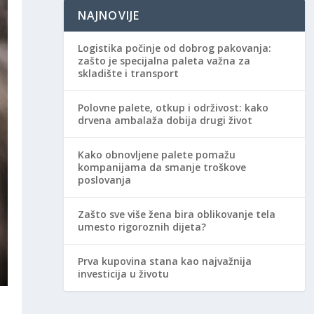
NAJNOVIJE
Logistika počinje od dobrog pakovanja:
zašto je specijalna paleta važna za
skladište i transport
Polovne palete, otkup i održivost: kako
drvena ambalaža dobija drugi život
Kako obnovljene palete pomažu
kompanijama da smanje troškove
poslovanja
Zašto sve više žena bira oblikovanje tela
umesto rigoroznih dijeta?
Prva kupovina stana kao najvažnija
investicija u životu