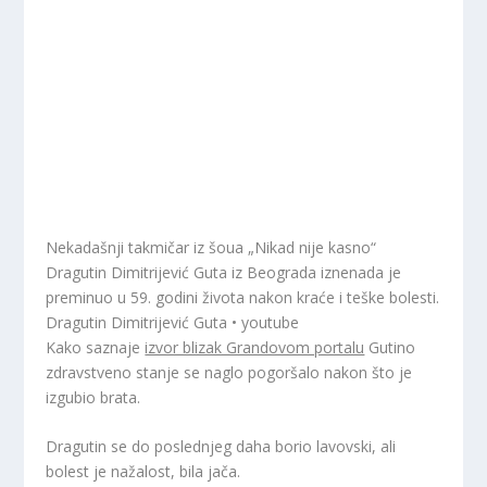
Nekadašnji takmičar iz šoua „Nikad nije kasno“
Dragutin Dimitrijević Guta iz Beograda iznenada je
preminuo u 59. godini života nakon kraće i teške bolesti.
Dragutin Dimitrijević Guta • youtube
Kako saznaje
izvor blizak Grandovom portalu
Gutino
zdravstveno stanje se naglo pogoršalo nakon što je
izgubio brata.
Dragutin se do poslednjeg daha borio lavovski, ali
bolest je nažalost, bila jača.