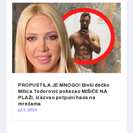
PROPUSTILA JE MNOGO! Bivši dečko
Milica Todorović pokazao MIŠIĆE NA
PLAŽI, izazvao potpuni haos na
mrežama
jul 3, 2024