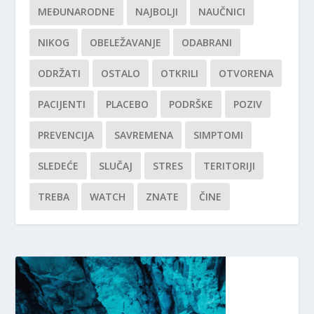
MEĐUNARODNE
NAJBOLJI
NAUČNICI
NIKOG
OBELEŽAVANJE
ODABRANI
ODRŽATI
OSTALO
OTKRILI
OTVORENA
PACIJENTI
PLACEBO
PODRŠKE
POZIV
PREVENCIJA
SAVREMENA
SIMPTOMI
SLEDEĆE
SLUČAJ
STRES
TERITORIJI
TREBA
WATCH
ZNATE
ČINE