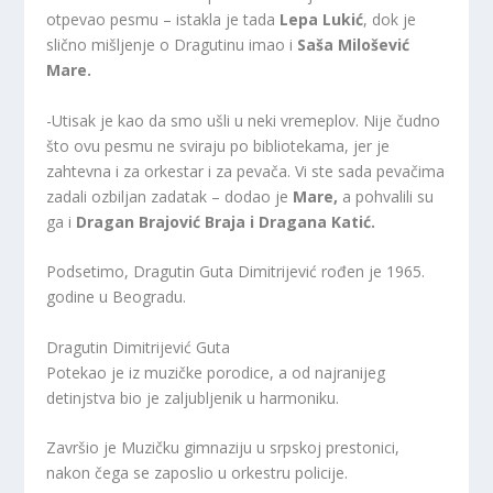
otpevao pesmu – istakla je tada
Lepa Lukić
, dok je
slično mišljenje o Dragutinu imao i
Saša Milošević
Mare.
-Utisak je kao da smo ušli u neki vremeplov. Nije čudno
što ovu pesmu ne sviraju po bibliotekama, jer je
zahtevna i za orkestar i za pevača. Vi ste sada pevačima
zadali ozbiljan zadatak – dodao je
Mare,
a pohvalili su
ga i
Dragan Brajović Braja i Dragana Katić.
Podsetimo, Dragutin Guta Dimitrijević rođen je 1965.
godine u Beogradu.
Dragutin Dimitrijević Guta
Potekao je iz muzičke porodice, a od najranijeg
detinjstva bio je zaljubljenik u harmoniku.
Završio je Muzičku gimnaziju u srpskoj prestonici,
nakon čega se zaposlio u orkestru policije.