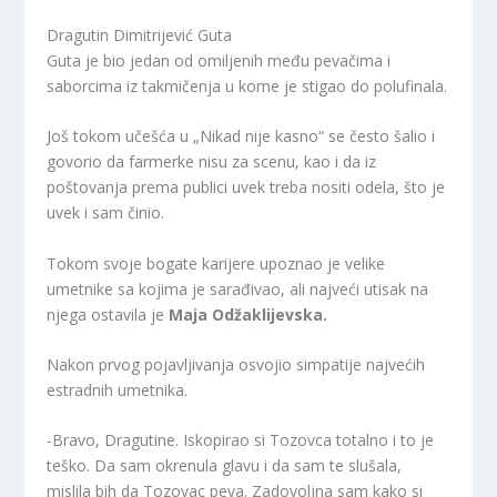
Dragutin Dimitrijević Guta
Guta je bio jedan od omiljenih među pevačima i
saborcima iz takmičenja u kome je stigao do polufinala.
Još tokom učešća u „Nikad nije kasno“ se često šalio i
govorio da farmerke nisu za scenu, kao i da iz
poštovanja prema publici uvek treba nositi odela, što je
uvek i sam činio.
Tokom svoje bogate karijere upoznao je velike
umetnike sa kojima je sarađivao, ali najveći utisak na
njega ostavila je
Maja Odžaklijevska.
Nakon prvog pojavljivanja osvojio simpatije najvećih
estradnih umetnika.
-Bravo, Dragutine. Iskopirao si Tozovca totalno i to je
teško. Da sam okrenula glavu i da sam te slušala,
mislila bih da Tozovac peva. Zadovoljna sam kako si