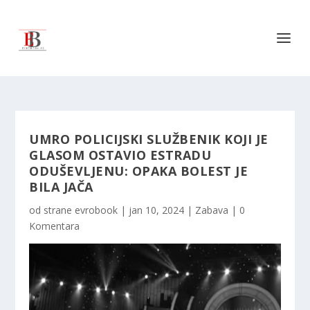
UMRO POLICIJSKI SLUŽBENIK KOJI JE
GLASOM OSTAVIO ESTRADU
ODUŠEVLJENU: OPAKA BOLEST JE
BILA JAČA
od strane
evrobook
|
jan 10, 2024
|
Zabava
|
0
Komentara