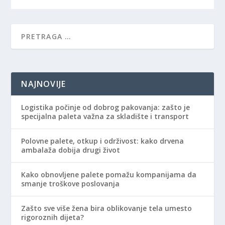
NAJNOVIJE
Logistika počinje od dobrog pakovanja: zašto je
specijalna paleta važna za skladište i transport
Polovne palete, otkup i održivost: kako drvena
ambalaža dobija drugi život
Kako obnovljene palete pomažu kompanijama da
smanje troškove poslovanja
Zašto sve više žena bira oblikovanje tela umesto
rigoroznih dijeta?