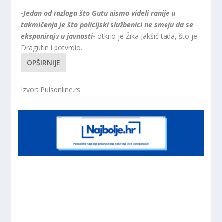
-Jedan od razloga što Gutu nismo videli ranije u
takmičenju je što policijski službenici ne smeju da se
eksponiraju u javnosti-
otkrio je Žika Jakšić tada, što je
Dragutin i potvrdio.
OPŠIRNIJE
Izvor: Pulsonline.rs