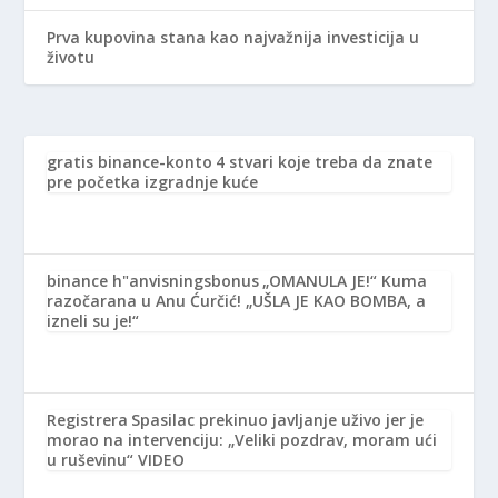
Prva kupovina stana kao najvažnija investicija u
životu
gratis binance-konto
4 stvari koje treba da znate
pre početka izgradnje kuće
binance h"anvisningsbonus
„OMANULA JE!“ Kuma
razočarana u Anu Ćurčić! „UŠLA JE KAO BOMBA, a
izneli su je!“
Registrera
Spasilac prekinuo javljanje uživo jer je
morao na intervenciju: „Veliki pozdrav, moram ući
u ruševinu“ VIDEO