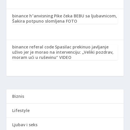
binance h"anvisning
Pike čeka BEBU sa ljubavnicom,
Šakira potpuno slomljena FOTO
binance referal code
Spasilac prekinuo javljanje
uživo jer je morao na intervenciju: „Veliki pozdrav,
moram ući u ruševinu“ VIDEO
Biznis
Lifestyle
Ljubav i seks