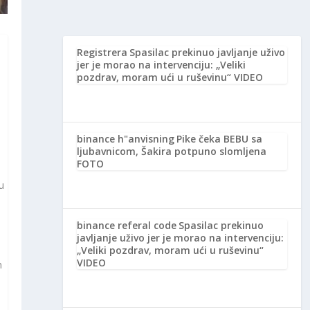
Registrera
Spasilac prekinuo javljanje uživo
jer je morao na intervenciju: „Veliki
pozdrav, moram ući u ruševinu“ VIDEO
binance h"anvisning
Pike čeka BEBU sa
ljubavnicom, Šakira potpuno slomljena
FOTO
u
binance referal code
Spasilac prekinuo
javljanje uživo jer je morao na intervenciju:
„Veliki pozdrav, moram ući u ruševinu“
VIDEO
m