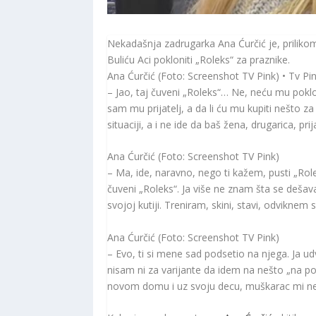
Nekadašnja zadrugarka Ana Ćurčić je, prilikom
Buliću Aci pokloniti „Roleks“ za praznike.
Ana Ćurčić (Foto: Screenshot TV Pink) • Tv Pi
– Jao, taj čuveni „Roleks“… Ne, neću mu poklo
sam mu prijatelj, a da li ću mu kupiti nešto z
situaciji, a i ne ide da baš žena, drugarica, pri
Ana Ćurčić (Foto: Screenshot TV Pink)
– Ma, ide, naravno, nego ti kažem, pusti „Rol
čuveni „Roleks“. Ja više ne znam šta se dešava
svojoj kutiji. Treniram, skini, stavi, odvikne
Ana Ćurčić (Foto: Screenshot TV Pink)
– Evo, ti si mene sad podsetio na njega. Ja ud
nisam ni za varijante da idem na nešto „na po
novom domu i uz svoju decu, muškarac mi ne t