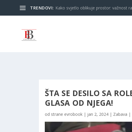
TRENDOVI:
Kako svjetlo oblikuje prostor: važnost ra
ŠTA SE DESILO SA RO
GLASA OD NJEGA!
od strane
evrobook
|
jan 2, 2024
|
Zabava
|