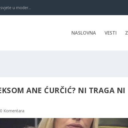
svjete u moder...
NASLOVNA
VESTI
LEKSOM ANE ĆURČIĆ? NI TRAGA NI
0 Komentara