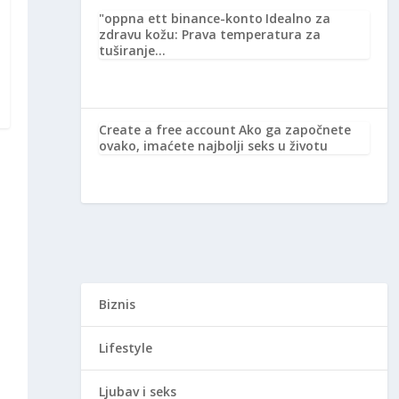
"oppna ett binance-konto
Idealno za
zdravu kožu: Prava temperatura za
tuširanje…
Create a free account
Ako ga započnete
ovako, imaćete najbolji seks u životu
Biznis
Lifestyle
Ljubav i seks