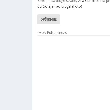
Kako je, sa druge strane,
Ana Ćurčić
okitila p
Ćurčić nije kao druge! (Foto)
OPŠIRNIJE
Izvor: Pulsonline.rs