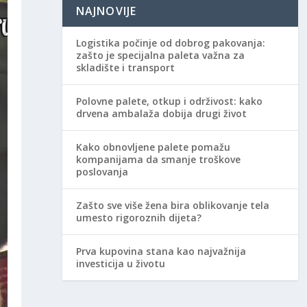
NAJNOVIJE
Logistika počinje od dobrog pakovanja:
zašto je specijalna paleta važna za
skladište i transport
Polovne palete, otkup i održivost: kako
drvena ambalaža dobija drugi život
Kako obnovljene palete pomažu
kompanijama da smanje troškove
poslovanja
Zašto sve više žena bira oblikovanje tela
umesto rigoroznih dijeta?
Prva kupovina stana kao najvažnija
investicija u životu