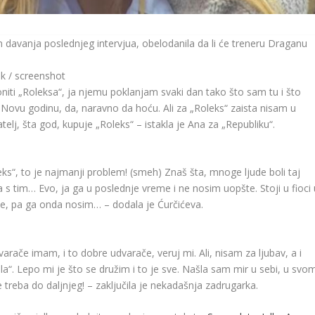
 davanja poslednjeg intervjua, obelodanila da li će treneru Draganu
nk / screenshot
niti „Roleksa“, ja njemu poklanjam svaki dan tako što sam tu i što
a Novu godinu, da, naravno da hoću. Ali za „Roleks“ zaista nisam u
jatelj, šta god, kupuje „Roleks“ – istakla je Ana za „Republiku“.
eks“, to je najmanji problem! (smeh) Znaš šta, mnoge ljude boli taj
 s tim… Evo, ja ga u poslednje vreme i ne nosim uopšte. Stoji u fioci 
m se, pa ga onda nosim… – dodala je Ćurčićeva.
varače imam, i to dobre udvarače, veruj mi. Ali, nisam za ljubav, a i
la“. Lepo mi je što se družim i to je sve. Našla sam mir u sebi, u svo
reba do daljnjeg! – zaključila je nekadašnja zadrugarka.