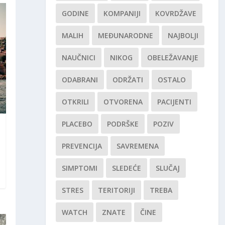
GODINE
KOMPANIJI
KOVRDŽAVE
MALIH
MEĐUNARODNE
NAJBOLJI
NAUČNICI
NIKOG
OBELEŽAVANJE
ODABRANI
ODRŽATI
OSTALO
OTKRILI
OTVORENA
PACIJENTI
PLACEBO
PODRŠKE
POZIV
PREVENCIJA
SAVREMENA
SIMPTOMI
SLEDEĆE
SLUČAJ
STRES
TERITORIJI
TREBA
WATCH
ZNATE
ČINE