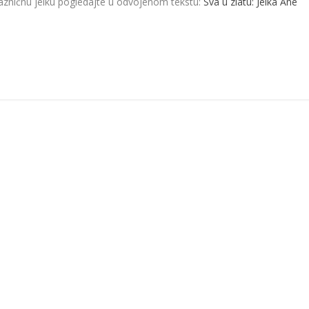
razničnu jelku pogledajte u odvojenom tekstu:
Sva u zlatu: Jelka Ane