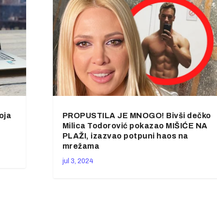
oja
PROPUSTILA JE MNOGO! Bivši dečko
Milica Todorović pokazao MIŠIĆE NA
PLAŽI, izazvao potpuni haos na
mrežama
jul 3, 2024