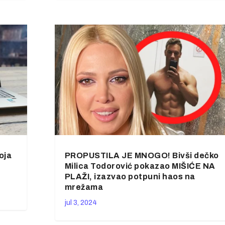
oja
PROPUSTILA JE MNOGO! Bivši dečko
Milica Todorović pokazao MIŠIĆE NA
PLAŽI, izazvao potpuni haos na
mrežama
jul 3, 2024