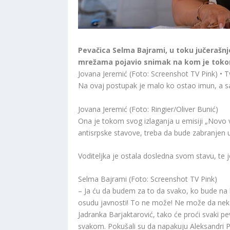
Pevačica Selma Bajrami, u toku jučerašn
mrežama pojavio snimak na kom je toko
Jovana Jeremić (Foto: Screenshot TV Pink) • T
Na ovaj postupak je malo ko ostao imun, a sad
Jovana Jeremić (Foto: Ringier/Oliver Bunić)
Ona je tokom svog izlaganja u emisiji „Novo v
antisrpske stavove, treba da bude zabranjen u
Voditeljka je ostala dosledna svom stavu, te je
Selma Bajrami (Foto: Screenshot TV Pink)
– Ja ću da budem za to da svako, ko bude na b
osudu javnosti! To ne može! Ne može da neko 
Jadranka Barjaktarović, tako će proći svaki pev
svakom. Pokušali su da napakuju Aleksandri Pri