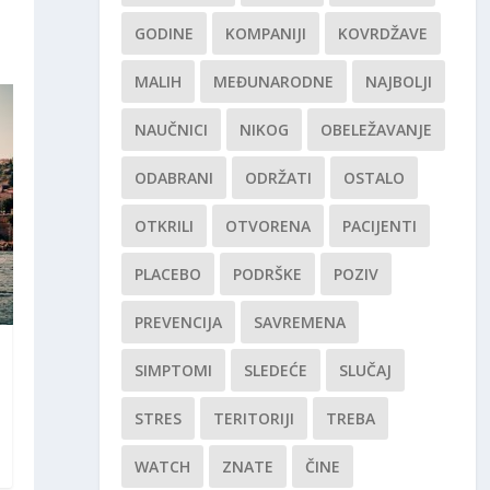
GODINE
KOMPANIJI
KOVRDŽAVE
MALIH
MEĐUNARODNE
NAJBOLJI
NAUČNICI
NIKOG
OBELEŽAVANJE
ODABRANI
ODRŽATI
OSTALO
OTKRILI
OTVORENA
PACIJENTI
PLACEBO
PODRŠKE
POZIV
PREVENCIJA
SAVREMENA
SIMPTOMI
SLEDEĆE
SLUČAJ
STRES
TERITORIJI
TREBA
WATCH
ZNATE
ČINE