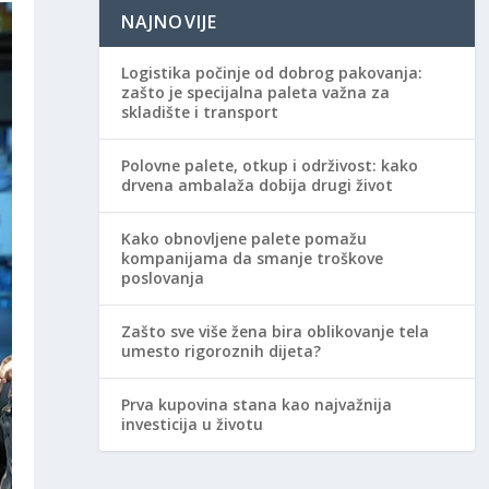
NAJNOVIJE
Logistika počinje od dobrog pakovanja:
zašto je specijalna paleta važna za
skladište i transport
Polovne palete, otkup i održivost: kako
drvena ambalaža dobija drugi život
Kako obnovljene palete pomažu
kompanijama da smanje troškove
poslovanja
Zašto sve više žena bira oblikovanje tela
umesto rigoroznih dijeta?
Prva kupovina stana kao najvažnija
investicija u životu