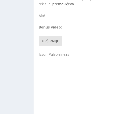
rekla je
Jeremovićeva
.
Alo!
Bonus video:
OPŠIRNIJE
Izvor: Pulsonline.rs