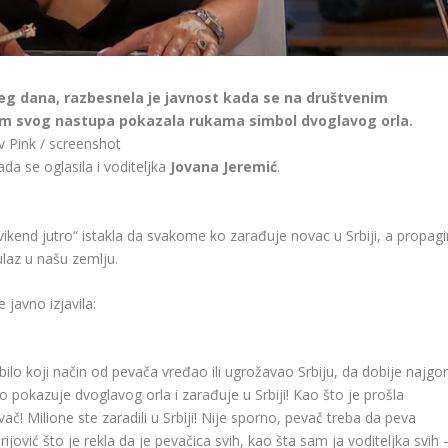
jeg dana, razbesnela je javnost kada se na društvenim
m svog nastupa pokazala rukama simbol dvoglavog orla.
v Pink / screenshot
a se oglasila i voditeljka
Jovana Jeremić
.
ikend jutro“ istakla da svakome ko zarađuje novac u Srbiji, a propagi
laz u našu zemlju.
 javno izjavila:
ilo koji način od pevača vređao ili ugrožavao Srbiju, da dobije najgo
pokazuje dvoglavog orla i zarađuje u Srbiji! Kao što je prošla
ač! Milione ste zaradili u Srbiji! Nije sporno, pevač treba da peva
jović što je rekla da je pevačica svih, kao šta sam ja voditeljka svih 