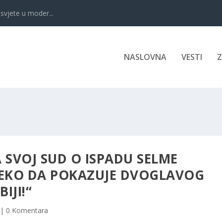
svjete u moder...
NASLOVNA
VESTI
 SVOJ SUD O ISPADU SELME
NEKO DA POKAZUJE DVOGLAVOG
IJI!“
|
0 Komentara