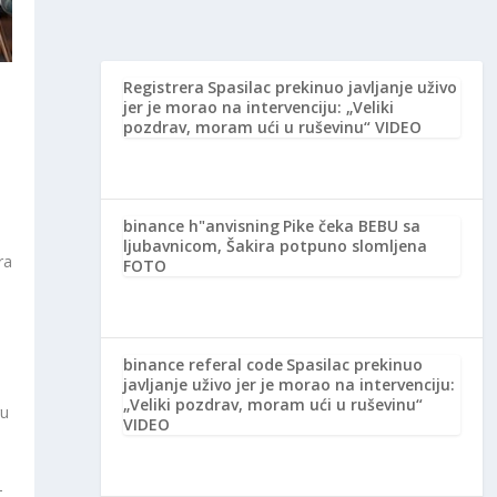
Registrera
Spasilac prekinuo javljanje uživo
jer je morao na intervenciju: „Veliki
pozdrav, moram ući u ruševinu“ VIDEO
binance h"anvisning
Pike čeka BEBU sa
ljubavnicom, Šakira potpuno slomljena
ra
FOTO
binance referal code
Spasilac prekinuo
javljanje uživo jer je morao na intervenciju:
„Veliki pozdrav, moram ući u ruševinu“
ru
VIDEO
–