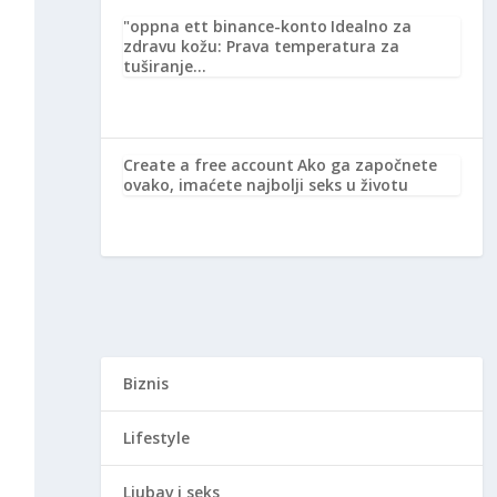
"oppna ett binance-konto
Idealno za
zdravu kožu: Prava temperatura za
tuširanje…
Create a free account
Ako ga započnete
ovako, imaćete najbolji seks u životu
Biznis
Lifestyle
Ljubav i seks