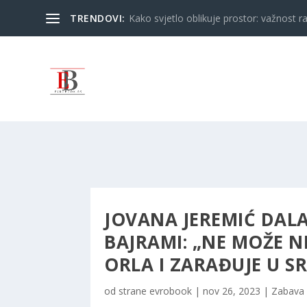
TRENDOVI:
Kako svjetlo oblikuje prostor: važnost ra
JOVANA JEREMIĆ DALA
BAJRAMI: „NE MOŽE 
ORLA I ZARAĐUJE U SRB
od strane
evrobook
|
nov 26, 2023
|
Zabava