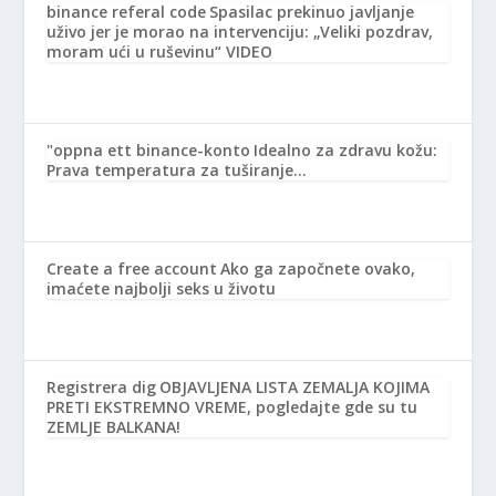
binance referal code
Spasilac prekinuo javljanje
uživo jer je morao na intervenciju: „Veliki pozdrav,
moram ući u ruševinu“ VIDEO
"oppna ett binance-konto
Idealno za zdravu kožu:
Prava temperatura za tuširanje…
Create a free account
Ako ga započnete ovako,
imaćete najbolji seks u životu
Registrera dig
OBJAVLJENA LISTA ZEMALJA KOJIMA
PRETI EKSTREMNO VREME, pogledajte gde su tu
ZEMLJE BALKANA!