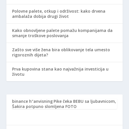
Polovne palete, otkup i održivost: kako drvena
ambalaža dobija drugi život
Kako obnovljene palete pomažu kompanijama da
smanje troškove poslovanja
Zašto sve više žena bira oblikovanje tela umesto
rigoroznih dijeta?
Prva kupovina stana kao najvažnija investicija u
životu
binance h"anvisning
Pike čeka BEBU sa ljubavnicom,
Šakira potpuno slomljena FOTO