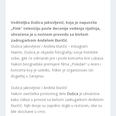
Voditeljka Dušica Jakovljević, koja je napustila
„Pink“ televiziju posle decenije vođenja rijalitija,
uhvaćena je u noćnom provodu sa bivšom
zadrugarkom Anđelom Đuričić.
Dušica Jakovljević i Anđela Đuričić • Instagram
Naime, Dušica je objavila fotografiju svoje hotelske
sobe, gde će odmarati pre i posle koncerta Ace Lukasa.
Nakon beogradske premijere filma „Pokidan“ u Areni i
koncerta koji je usledio, folker je organizovao isti
događaj u Sarajevu.
Dušica Jakovljević i Anđela Đuričić
Nakon završetka poslovnog dela
Dušica
je uhvaćena
kako odlazi u provod sa bivšom zadrugarkom Anđelom
Đuričić. Njih dvoje su zajedno stigle u restoran, obe su
bile skockane u crno.