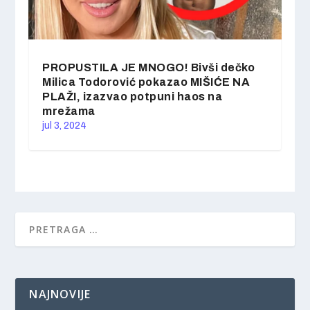
PROPUSTILA JE MNOGO! Bivši dečko
Milica Todorović pokazao MIŠIĆE NA
PLAŽI, izazvao potpuni haos na
mrežama
jul 3, 2024
NAJNOVIJE