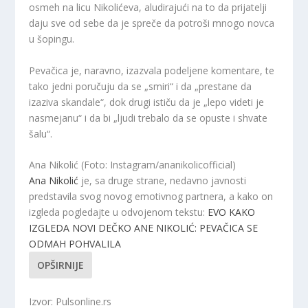
osmeh na licu Nikolićeva, aludirajući na to da prijatelji
daju sve od sebe da je spreče da potroši mnogo novca
u šopingu.
Pevačica je, naravno, izazvala podeljene komentare, te
tako jedni poručuju da se „smiri“ i da „prestane da
izaziva skandale“, dok drugi ističu da je „lepo videti je
nasmejanu“ i da bi „ljudi trebalo da se opuste i shvate
šalu“.
Ana Nikolić (Foto: Instagram/ananikolicofficial)
Ana Nikolić
je, sa druge strane, nedavno javnosti
predstavila svog novog emotivnog partnera, a kako on
izgleda pogledajte u odvojenom tekstu:
EVO KAKO
IZGLEDA NOVI DEČKO ANE NIKOLIĆ: PEVAČICA SE
ODMAH POHVALILA
OPŠIRNIJE
Izvor: Pulsonline.rs