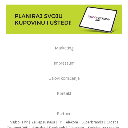
Marketing
Impressum
Uslovi korišćenja
Kontakt
Partneri
Najbolje.hr
|
Za ljepšu našu
|
H1 Telekom
|
Superbrands
|
Croatia
Gourmet 365
|
Virtuabit
|
Evrobook
|
Piplmetar
|
Smještaj za radnike –