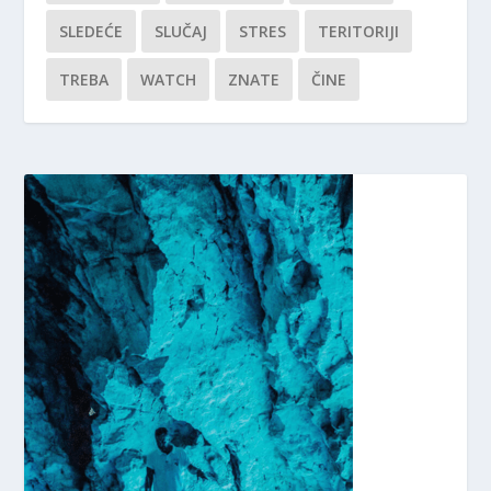
SLEDEĆE
SLUČAJ
STRES
TERITORIJI
TREBA
WATCH
ZNATE
ČINE