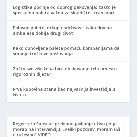
Logistika počinje od dobrog pakovanja: zašto je
specijalna paleta važna za skladište i transport
Polovne palete, otkup i održivost: kako drvena
ambalaža dobija drugi život
Kako obnovljene palete pomažu kompanijama da
smanje troškove poslovanja
Zašto sve više žena bira oblikovanje tela umesto
rigoroznih dijeta?
Prva kupovina stana kao najvažnija investicija u
životu
Registrera
Spasilac prekinuo javljanje uživo jer je
morao na intervenciju: „Veliki pozdrav, moram ući
u ruševinu“ VIDEO