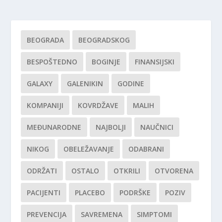
BEOGRADA
BEOGRADSKOG
BESPOŠTEDNO
BOGINJE
FINANSIJSKI
GALAXY
GALENIKIN
GODINE
KOMPANIJI
KOVRDŽAVE
MALIH
MEĐUNARODNE
NAJBOLJI
NAUČNICI
NIKOG
OBELEŽAVANJE
ODABRANI
ODRŽATI
OSTALO
OTKRILI
OTVORENA
PACIJENTI
PLACEBO
PODRŠKE
POZIV
PREVENCIJA
SAVREMENA
SIMPTOMI