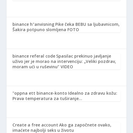
binance h"anvisning
Pike čeka BEBU sa ljubavnicom,
Šakira potpuno slomljena FOTO
binance referal code
Spasilac prekinuo javljanje
uživo jer je morao na intervenciju: „Veliki pozdrav,
moram ući u ruševinu“ VIDEO
"oppna ett binance-konto
Idealno za zdravu kožu:
Prava temperatura za tuširanje…
Create a free account
Ako ga započnete ovako,
imaćete najbolji seks u životu