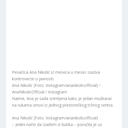
Pevačica Ana Nikolić iz meseca u mesec izaziva
kontroverze u javnosti.
Ana Nikolić (Foto: Instagram/ananikolicofficial) •
AnaNikolicOfficial / Instagram
Naime, Ana je sada snimljena kako je jedan muškarac
na rukama iznosi iz jednog prestoničkog tržnog centra.
Ana Nikolić (Foto: Instagram/ananikolicofficial)
– Jedini način da izađem iz butika – poručila je uz