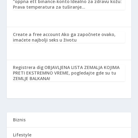
"oppna ett binance-konto
Idealno za zdravu kožu:
Prava temperatura za tuširanje…
Create a free account
Ako ga započnete ovako,
imaćete najbolji seks u životu
Registrera dig
OBJAVLJENA LISTA ZEMALJA KOJIMA
PRETI EKSTREMNO VREME, pogledajte gde su tu
ZEMLJE BALKANA!
Biznis
Lifestyle