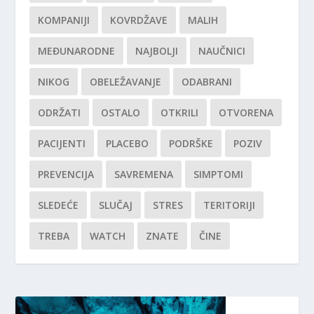
KOMPANIJI
KOVRDŽAVE
MALIH
MEĐUNARODNE
NAJBOLJI
NAUČNICI
NIKOG
OBELEŽAVANJE
ODABRANI
ODRŽATI
OSTALO
OTKRILI
OTVORENA
PACIJENTI
PLACEBO
PODRŠKE
POZIV
PREVENCIJA
SAVREMENA
SIMPTOMI
SLEDEĆE
SLUČAJ
STRES
TERITORIJI
TREBA
WATCH
ZNATE
ČINE