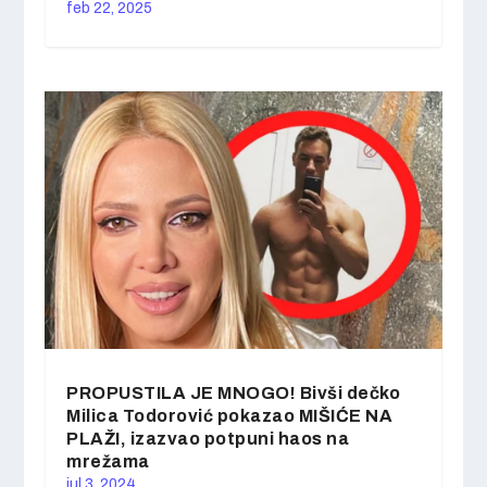
feb 22, 2025
PROPUSTILA JE MNOGO! Bivši dečko
Milica Todorović pokazao MIŠIĆE NA
PLAŽI, izazvao potpuni haos na
mrežama
jul 3, 2024