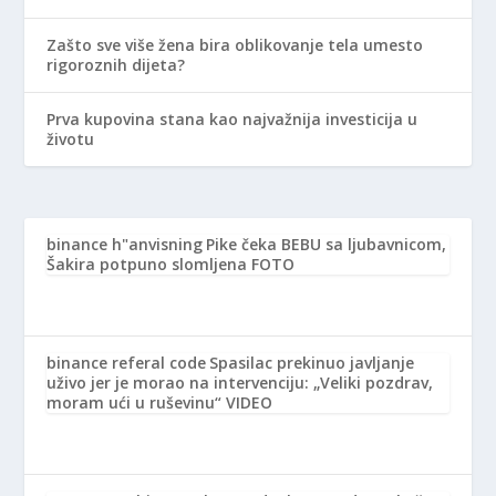
Zašto sve više žena bira oblikovanje tela umesto
rigoroznih dijeta?
Prva kupovina stana kao najvažnija investicija u
životu
binance h"anvisning
Pike čeka BEBU sa ljubavnicom,
Šakira potpuno slomljena FOTO
binance referal code
Spasilac prekinuo javljanje
uživo jer je morao na intervenciju: „Veliki pozdrav,
moram ući u ruševinu“ VIDEO