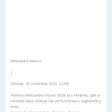
Aleksandra Aleksov
|
četvrtak, 30. novembar 2023. 22:00
h
Pevačica Aleksandra Prijović došla je u Hrvatsku, gde je
narednih dana očekuje čak pet koncerata u zagrebačkoj
Areni.