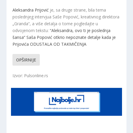
Aleksandra Prijović
je, sa druge strane, bila tema
poslednjeg intervjua Saše Popović, kreativnog direktora
„Granda“, a više detalja o tome pogledajte u
odvojenom tekstu:
“Aleksandra, ovo ti je poslednja
šansa“ Saša Popović otkrio nepoznate detalje kada je
Prijovića ODUSTALA OD TAKMIČENJA
OPŠIRNIJE
Izvor: Pulsonline.rs