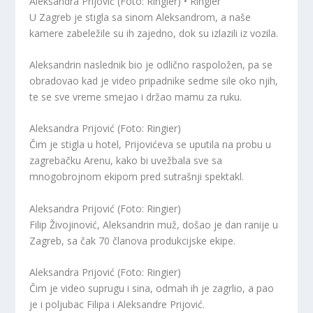
Aleksandra Prijović (Foto: Ringier) • Ringier
U Zagreb je stigla sa sinom Aleksandrom, a naše
kamere zabeležile su ih zajedno, dok su izlazili iz vozila.
Aleksandrin naslednik bio je odlično raspoložen, pa se
obradovao kad je video pripadnike sedme sile oko njih,
te se sve vreme smejao i držao mamu za ruku.
Aleksandra Prijović (Foto: Ringier)
Čim je stigla u hotel, Prijovićeva se uputila na probu u
zagrebačku Arenu, kako bi uvežbala sve sa
mnogobrojnom ekipom pred sutrašnji spektakl.
Aleksandra Prijović (Foto: Ringier)
Filip Živojinović, Aleksandrin muž, došao je dan ranije u
Zagreb, sa čak 70 članova produkcijske ekipe.
Aleksandra Prijović (Foto: Ringier)
Čim je video suprugu i sina, odmah ih je zagrlio, a pao
je i poljubac Filipa i Aleksandre Prijović.