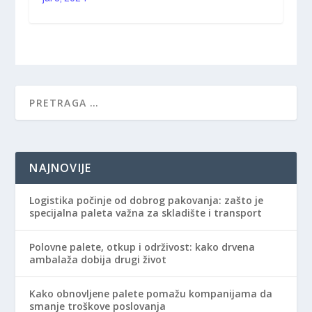
NAJNOVIJE
Logistika počinje od dobrog pakovanja: zašto je
specijalna paleta važna za skladište i transport
Polovne palete, otkup i održivost: kako drvena
ambalaža dobija drugi život
Kako obnovljene palete pomažu kompanijama da
smanje troškove poslovanja