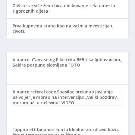
Zašto sve više žena bira oblikovanje tela umesto
rigoroznih dijeta?
Prva kupovina stana kao najvažnija investicija u
životu
binance h"anvisning
Pike čeka BEBU sa ljubavnicom,
Šakira potpuno slomljena FOTO
binance referal code
Spasilac prekinuo javljanje
uživo jer je morao na intervenciju: „Veliki pozdrav,
moram ući u ruševinu“ VIDEO
"oppna ett binance-konto
Idealno za zdravu kožu:
Prava temperatura za tuširanje…