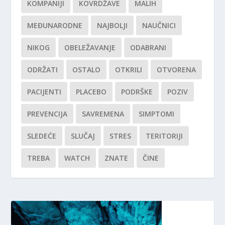
KOMPANIJI
KOVRDŽAVE
MALIH
MEĐUNARODNE
NAJBOLJI
NAUČNICI
NIKOG
OBELEŽAVANJE
ODABRANI
ODRŽATI
OSTALO
OTKRILI
OTVORENA
PACIJENTI
PLACEBO
PODRŠKE
POZIV
PREVENCIJA
SAVREMENA
SIMPTOMI
SLEDEĆE
SLUČAJ
STRES
TERITORIJI
TREBA
WATCH
ZNATE
ČINE