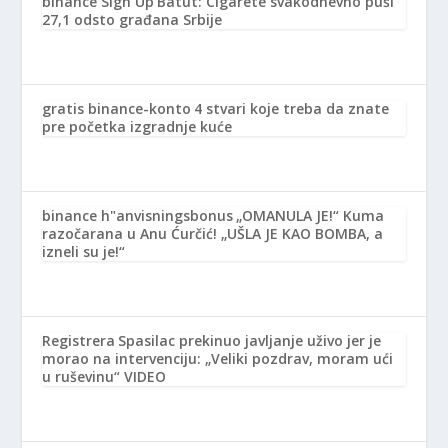
binance Sign Up
Batut: Cigarete svakodnevno puši
27,1 odsto građana Srbije
gratis binance-konto
4 stvari koje treba da znate
pre početka izgradnje kuće
binance h"anvisningsbonus
„OMANULA JE!“ Kuma
razočarana u Anu Ćurčić! „UŠLA JE KAO BOMBA, a
izneli su je!“
Registrera
Spasilac prekinuo javljanje uživo jer je
morao na intervenciju: „Veliki pozdrav, moram ući
u ruševinu“ VIDEO