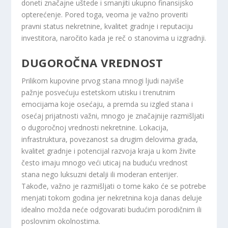
doneti značajne uštede i smanjiti ukupno finansijsko
opterećenje. Pored toga, veoma je važno proveriti
pravni status nekretnine, kvalitet gradnje i reputaciju
investitora, naročito kada je reč o stanovima u izgradnji.
DUGOROČNA VREDNOST
Prilikom kupovine prvog stana mnogi ljudi najviše
pažnje posvećuju estetskom utisku i trenutnim
emocijama koje osećaju, a premda su izgled stana i
osećaj prijatnosti važni, mnogo je značajnije razmišljati
o dugoročnoj vrednosti nekretnine. Lokacija,
infrastruktura, povezanost sa drugim delovima grada,
kvalitet gradnje i potencijal razvoja kraja u kom živite
često imaju mnogo veći uticaj na buduću vrednost
stana nego luksuzni detalji ili moderan enterijer.
Takođe, važno je razmišljati o tome kako će se potrebe
menjati tokom godina jer nekretnina koja danas deluje
idealno možda neće odgovarati budućim porodičnim ili
poslovnim okolnostima.