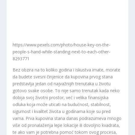
https://www.pexels.com/photo/house-key-on-the-
people-s-hand-while-standing-next-to-each-other-
8293771
Bez obzira na to koliko godina i iskustva imate, morate
da budete svesni činjenice da kupovina prvog stana
predstavlja jedan od najvažnijih trenutaka u životu
gotovo svake osobe. To nije samo trenutak kada neko
dobija svoj životni prostor, već i velika finansijska
odluka koja može uticati na budućnost, stabilnost,
sigurnost i kvalitet života u godinama koje su pred
vama. Prva kupovina stana danas podrazumeva mnogo
više od pronalaženja lepe lokacije ili dovoljno kvadrata,
te ako vam je potrebna pomoć tokom ovog procesa,