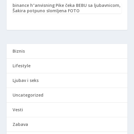
binance h"anvisning
Pike čeka BEBU sa ljubavnicom,
Šakira potpuno slomljena FOTO
Biznis
Lifestyle
Ljubav i seks
Uncategorized
Vesti
Zabava