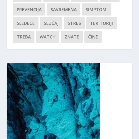
PREVENCIJA
SAVREMENA
SIMPTOMI
SLEDEĆE
SLUČAJ
STRES
TERITORIJI
TREBA
WATCH
ZNATE
ČINE