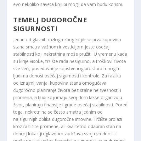
evo nekoliko saveta koji bi mogli da vam budu korisni.
TEMELJ DUGOROČNE
SIGURNOSTI
Jedan od glavnih razloga zbog kojih se prva kupovina
stana smatra važnom investicijom jeste osećaj
stabilnosti koji nekretnina može pružiti. U vremenu kada
su kirije visoke, tržište rada nesigurno, a troškovi života
sve veći, posedovanje sopstvenog prostora mnogim
ljudima donosi osećaj sigurnosti i kontrole. Za razliku
od iznajmljivanja, kupovina stana omogućava
dugoročno planiranje života bez stalne neizvesnosti i
promena, a ljudi koji imaju svoj dom lakše organizuju
život, planiraju finansije i grade osećaj stabilnosti. Pored
toga, nekretnina se često smatra jednim od
najsigurnijih oblika dugoročne imovine. Tržište prolazi
kroz različite promene, ali kvalitetno odabran stan na
dobroj lokaciji uglavnom zadržava svoju vrednost i
može postati važna finansijska sigurnost za budućnost.