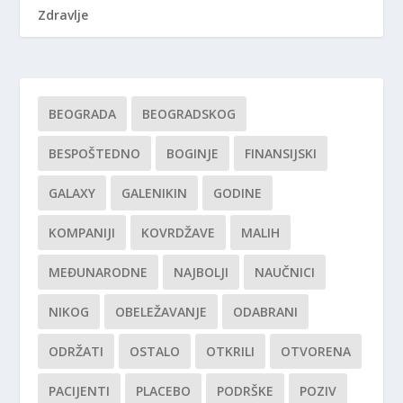
Zdravlje
BEOGRADA
BEOGRADSKOG
BESPOŠTEDNO
BOGINJE
FINANSIJSKI
GALAXY
GALENIKIN
GODINE
KOMPANIJI
KOVRDŽAVE
MALIH
MEĐUNARODNE
NAJBOLJI
NAUČNICI
NIKOG
OBELEŽAVANJE
ODABRANI
ODRŽATI
OSTALO
OTKRILI
OTVORENA
PACIJENTI
PLACEBO
PODRŠKE
POZIV