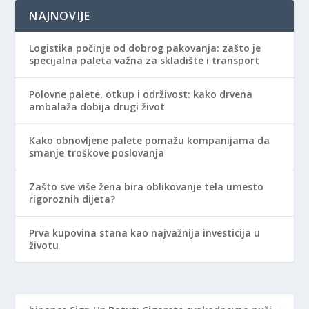
NAJNOVIJE
Logistika počinje od dobrog pakovanja: zašto je
specijalna paleta važna za skladište i transport
Polovne palete, otkup i održivost: kako drvena
ambalaža dobija drugi život
Kako obnovljene palete pomažu kompanijama da
smanje troškove poslovanja
Zašto sve više žena bira oblikovanje tela umesto
rigoroznih dijeta?
Prva kupovina stana kao najvažnija investicija u
životu