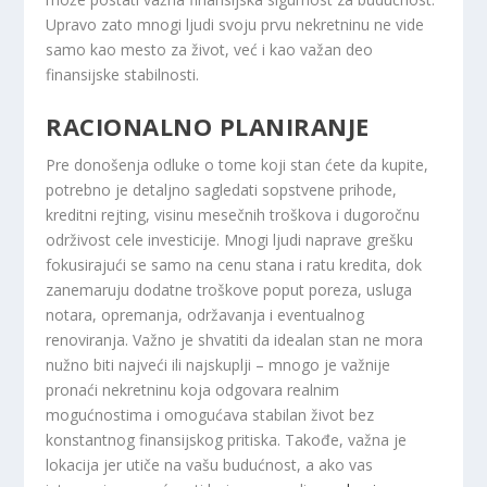
Upravo zato mnogi ljudi svoju prvu nekretninu ne vide
samo kao mesto za život, već i kao važan deo
finansijske stabilnosti.
RACIONALNO PLANIRANJE
Pre donošenja odluke o tome koji stan ćete da kupite,
potrebno je detaljno sagledati sopstvene prihode,
kreditni rejting, visinu mesečnih troškova i dugoročnu
održivost cele investicije. Mnogi ljudi naprave grešku
fokusirajući se samo na cenu stana i ratu kredita, dok
zanemaruju dodatne troškove poput poreza, usluga
notara, opremanja, održavanja i eventualnog
renoviranja. Važno je shvatiti da idealan stan ne mora
nužno biti najveći ili najskuplji – mnogo je važnije
pronaći nekretninu koja odgovara realnim
mogućnostima i omogućava stabilan život bez
konstantnog finansijskog pritiska. Takođe, važna je
lokacija jer utiče na vašu budućnost, a ako vas