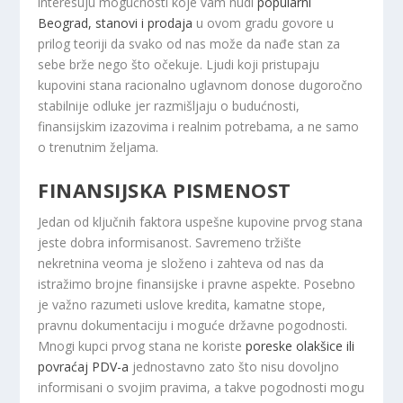
interesuju mogućnosti koje vam nudi
popularni
Beograd, stanovi i prodaja
u ovom gradu govore u
prilog teoriji da svako od nas može da nađe stan za
sebe brže nego što očekuje. Ljudi koji pristupaju
kupovini stana racionalno uglavnom donose dugoročno
stabilnije odluke jer razmišljaju o budućnosti,
finansijskim izazovima i realnim potrebama, a ne samo
o trenutnim željama.
FINANSIJSKA PISMENOST
Jedan od ključnih faktora uspešne kupovine prvog stana
jeste dobra informisanost. Savremeno tržište
nekretnina veoma je složeno i zahteva od nas da
istražimo brojne finansijske i pravne aspekte. Posebno
je važno razumeti uslove kredita, kamatne stope,
pravnu dokumentaciju i moguće državne pogodnosti.
Mnogi kupci prvog stana ne koriste
poreske olakšice ili
povraćaj PDV-a
jednostavno zato što nisu dovoljno
informisani o svojim pravima, a takve pogodnosti mogu