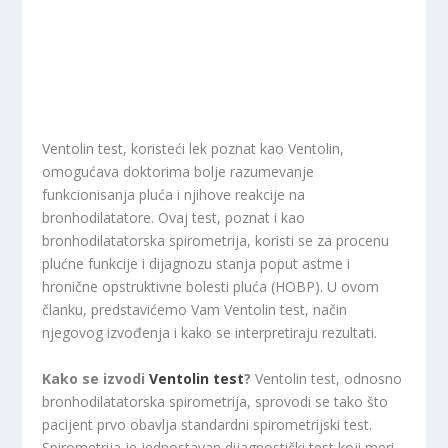
Ventolin test, koristeći lek poznat kao Ventolin,
omogućava doktorima bolje razumevanje
funkcionisanja pluća i njihove reakcije na
bronhodilatatore. Ovaj test, poznat i kao
bronhodilatatorska spirometrija, koristi se za procenu
plućne funkcije i dijagnozu stanja poput astme i
hronične opstruktivne bolesti pluća (HOBP). U ovom
članku, predstavićemo Vam Ventolin test, način
njegovog izvođenja i kako se interpretiraju rezultati.
Kako se izvodi
Ventolin test
?
Ventolin test, odnosno
bronhodilatatorska spirometrija, sprovodi se tako što
pacijent prvo obavlja standardni spirometrijski test.
Spirometrija je jednostavan dijagnostički test koji meri