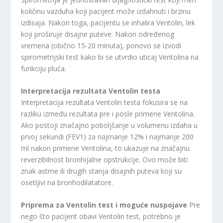
količinu vazduha koji pacijent može izdahnuti i brzinu
izdisaja. Nakon toga, pacijentu se inhalira Ventolin, lek
koji proširuje disajne puteve. Nakon određenog
vremena (obično 15-20 minuta), ponovo se izvodi
spirometrijski test kako bi se utvrdio uticaj Ventolina na
funkciju pluća.
Interpretacija rezultata Ventolin testa
Interpretacija rezultata Ventolin testa fokusira se na
razliku između rezultata pre i posle primene Ventolina.
Ako postoji značajno poboljšanje u volumenu izdaha u
prvoj sekundi (FEV1) za najmanje 12% i najmanje 200
ml nakon primene Ventolina, to ukazuje na značajnu
reverzibilnost bronhijalne opstrukcije. Ovo može biti
znak astme ili drugih stanja disajnih puteva koji su
osetljivi na bronhodilatatore.
Priprema za Ventolin test i moguće nuspojave
Pre
nego što pacijent obavi Ventolin test, potrebno je