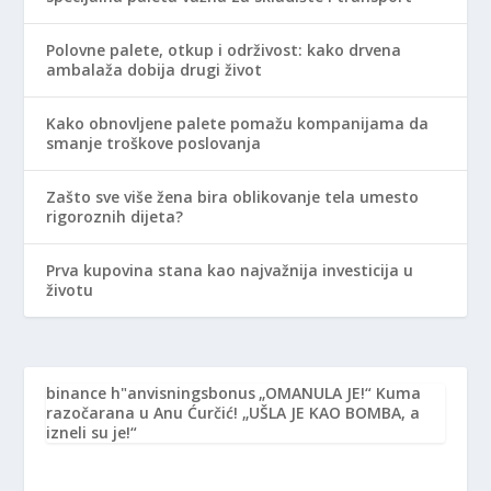
Polovne palete, otkup i održivost: kako drvena
ambalaža dobija drugi život
Kako obnovljene palete pomažu kompanijama da
smanje troškove poslovanja
Zašto sve više žena bira oblikovanje tela umesto
rigoroznih dijeta?
Prva kupovina stana kao najvažnija investicija u
životu
binance h"anvisningsbonus
„OMANULA JE!“ Kuma
razočarana u Anu Ćurčić! „UŠLA JE KAO BOMBA, a
izneli su je!“