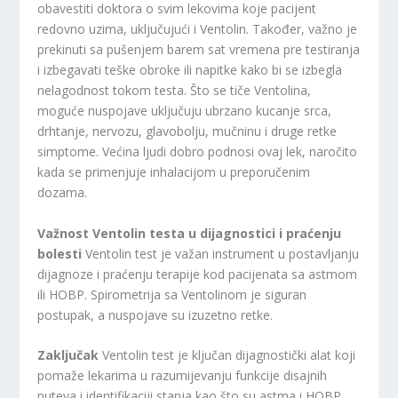
obavestiti doktora o svim lekovima koje pacijent
redovno uzima, uključujući i Ventolin. Također, važno je
prekinuti sa pušenjem barem sat vremena pre testiranja
i izbegavati teške obroke ili napitke kako bi se izbegla
nelagodnost tokom testa. Što se tiče Ventolina,
moguće nuspojave uključuju ubrzano kucanje srca,
drhtanje, nervozu, glavobolju, mučninu i druge retke
simptome. Većina ljudi dobro podnosi ovaj lek, naročito
kada se primenjuje inhalacijom u preporučenim
dozama.
Važnost Ventolin testa u dijagnostici i praćenju
bolesti
Ventolin test je važan instrument u postavljanju
dijagnoze i praćenju terapije kod pacijenata sa astmom
ili HOBP. Spirometrija sa Ventolinom je siguran
postupak, a nuspojave su izuzetno retke.
Zaključak
Ventolin test je ključan dijagnostički alat koji
pomaže lekarima u razumijevanju funkcije disajnih
puteva i identifikaciji stanja kao što su astma i HOBP.