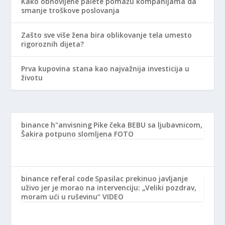
Kako obnovljene palete pomažu kompanijama da
smanje troškove poslovanja
Zašto sve više žena bira oblikovanje tela umesto
rigoroznih dijeta?
Prva kupovina stana kao najvažnija investicija u
životu
binance h"anvisning
Pike čeka BEBU sa ljubavnicom,
Šakira potpuno slomljena FOTO
binance referal code
Spasilac prekinuo javljanje
uživo jer je morao na intervenciju: „Veliki pozdrav,
moram ući u ruševinu“ VIDEO