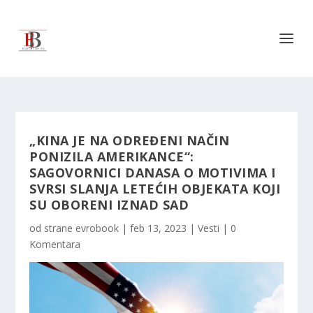
„KINA JE NA ODREĐENI NAČIN
PONIZILA AMERIKANCE“:
SAGOVORNICI DANASA O MOTIVIMA I
SVRSI SLANJA LETEĆIH OBJEKATA KOJI
SU OBORENI IZNAD SAD
od strane
evrobook
|
feb 13, 2023
|
Vesti
|
0
Komentara