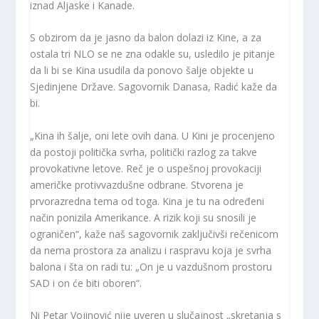
iznad Aljaske i Kanade.
S obzirom da je jasno da balon dolazi iz Kine, a za
ostala tri NLO se ne zna odakle su, usledilo je pitanje
da li bi se Kina usudila da ponovo šalje objekte u
Sjedinjene Države. Sagovornik Danasa, Radić kaže da
bi.
„Kina ih šalje, oni lete ovih dana. U Kini je procenjeno
da postoji politička svrha, politički razlog za takve
provokativne letove. Reč je o uspešnoj provokaciji
američke protivvazdušne odbrane. Stvorena je
prvorazredna tema od toga. Kina je tu na određeni
način ponizila Amerikance. A rizik koji su snosili je
ograničen“, kaže naš sagovornik zaključivši rečenicom
da nema prostora za analizu i raspravu koja je svrha
balona i šta on radi tu: „On je u vazdušnom prostoru
SAD i on će biti oboren“.
Ni Petar Vojinović nije uveren u slučajnost „skretanja s