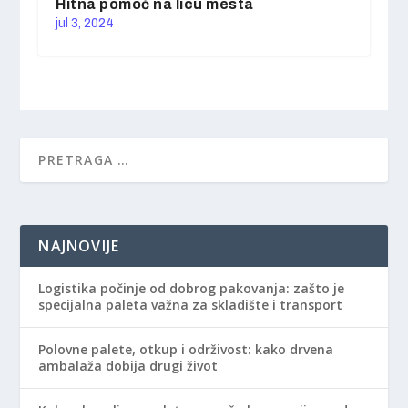
Hitna pomoć na licu mesta
jul 3, 2024
NAJNOVIJE
Logistika počinje od dobrog pakovanja: zašto je
specijalna paleta važna za skladište i transport
Polovne palete, otkup i održivost: kako drvena
ambalaža dobija drugi život