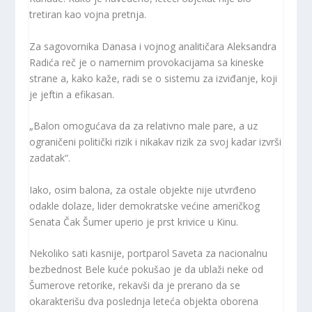
tretiran kao vojna pretnja.
Za sagovornika Danasa i vojnog analitičara Aleksandra
Radića reč je o namernim provokacijama sa kineske
strane a, kako kaže, radi se o sistemu za izviđanje, koji
je jeftin a efikasan.
„Balon omogućava da za relativno male pare, a uz
ograničeni politički rizik i nikakav rizik za svoj kadar izvrši
zadatak“.
Iako, osim balona, za ostale objekte nije utvrđeno
odakle dolaze, lider demokratske većine američkog
Senata Čak Šumer uperio je prst krivice u Kinu.
Nekoliko sati kasnije, portparol Saveta za nacionalnu
bezbednost Bele kuće pokušao je da ublaži neke od
Šumerove retorike, rekavši da je prerano da se
okarakterišu dva poslednja leteća objekta oborena