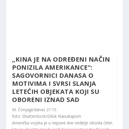
„KINA JE NA ODREĐENI NAČIN
PONIZILA AMERIKANCE“:
SAGOVORNICI DANASA O
MOTIVIMA I SVRSI SLANJA
LETEĆIH OBJEKATA KOJI SU
OBORENI IZNAD SAD
M. Čonjagić
danas 21:15
foto: Shutterstock/Dilok Klaisataporn
Američka vojska je u nepune dve nedelje oborila četiri