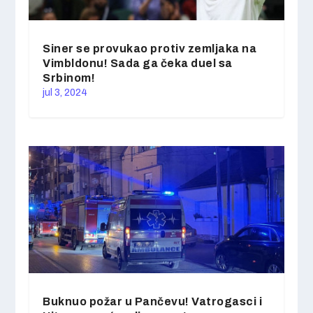
Siner se provukao protiv zemljaka na
Vimbldonu! Sada ga čeka duel sa
Srbinom!
jul 3, 2024
Buknuo požar u Pančevu! Vatrogasci i