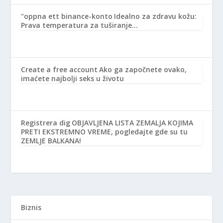
"oppna ett binance-konto
Idealno za zdravu kožu:
Prava temperatura za tuširanje…
Create a free account
Ako ga započnete ovako,
imaćete najbolji seks u životu
Registrera dig
OBJAVLJENA LISTA ZEMALJA KOJIMA
PRETI EKSTREMNO VREME, pogledajte gde su tu
ZEMLJE BALKANA!
Biznis