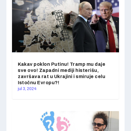
Kakav poklon Putinu! Tramp mu daje
sve ovo! Zapadni mediji histerišu,
završava rat u Ukrajini i smiruje celu
Istočnu Evropu?!
jul 3, 2024