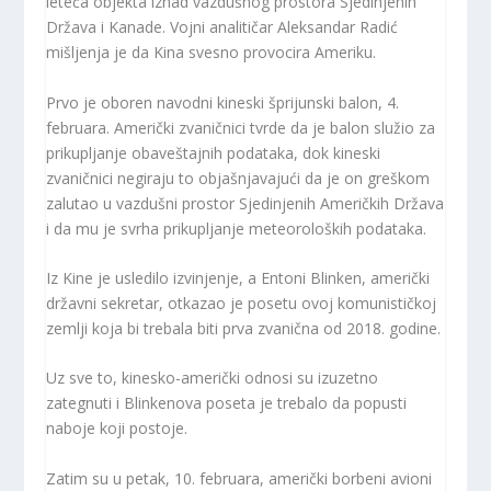
leteća objekta iznad vazdušnog prostora Sjedinjenih
Država i Kanade. Vojni analitičar Aleksandar Radić
mišljenja je da Kina svesno provocira Ameriku.
Prvo je oboren navodni kineski šprijunski balon, 4.
februara. Američki zvaničnici tvrde da je balon služio za
prikupljanje obaveštajnih podataka, dok kineski
zvaničnici negiraju to objašnjavajući da je on greškom
zalutao u vazdušni prostor Sjedinjenih Američkih Država
i da mu je svrha prikupljanje meteoroloških podataka.
Iz Kine je usledilo izvinjenje, a Entoni Blinken, američki
državni sekretar, otkazao je posetu ovoj komunističkoj
zemlji koja bi trebala biti prva zvanična od 2018. godine.
Uz sve to, kinesko-američki odnosi su izuzetno
zategnuti i Blinkenova poseta je trebalo da popusti
naboje koji postoje.
Zatim su u petak, 10. februara, američki borbeni avioni