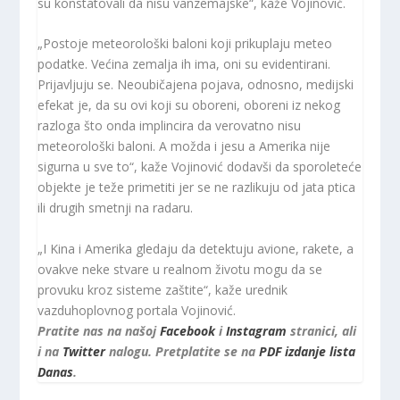
su konstatovali da nisu vanzemajske“, kaže Vojinović.
„Postoje meteorološki baloni koji prikuplaju meteo
podatke. Većina zemalja ih ima, oni su evidentirani.
Prijavljuju se. Neoubičajena pojava, odnosno, medijski
efekat je, da su ovi koji su oboreni, oboreni iz nekog
razloga što onda implincira da verovatno nisu
meteorološki baloni. A možda i jesu a Amerika nije
sigurna u sve to“, kaže Vojinović dodavši da sporoleteće
objekte je teže primetiti jer se ne razlikuju od jata ptica
ili drugih smetnji na radaru.
„I Kina i Amerika gledaju da detektuju avione, rakete, a
ovakve neke stvare u realnom životu mogu da se
provuku kroz sisteme zaštite“, kaže urednik
vazduhoplovnog portala Vojinović.
Pratite nas na našoj
Facebook
i
Instagram
stranici, ali
i na
Twitter
nalogu. Pretplatite se na
PDF izdanje lista
Danas
.