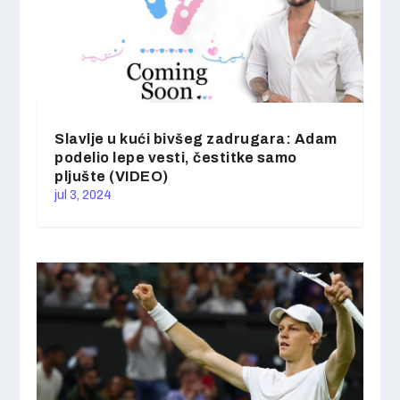
Slavlje u kući bivšeg zadrugara: Adam
podelio lepe vesti, čestitke samo
pljušte (VIDEO)
jul 3, 2024