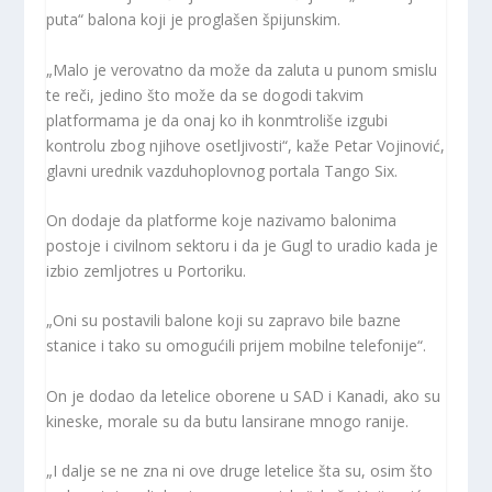
puta“ balona koji je proglašen špijunskim.
„Malo je verovatno da može da zaluta u punom smislu
te reči, jedino što može da se dogodi takvim
platformama je da onaj ko ih konmtroliše izgubi
kontrolu zbog njihove osetljivosti“, kaže Petar Vojinović,
glavni urednik vazduhoplovnog portala Tango Six.
On dodaje da platforme koje nazivamo balonima
postoje i civilnom sektoru i da je Gugl to uradio kada je
izbio zemljotres u Portoriku.
„Oni su postavili balone koji su zapravo bile bazne
stanice i tako su omogućili prijem mobilne telefonije“.
On je dodao da letelice oborene u SAD i Kanadi, ako su
kineske, morale su da butu lansirane mnogo ranije.
„I dalje se ne zna ni ove druge letelice šta su, osim što