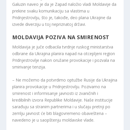
Galuzin naveo je da je Zapad naložio vladi Moldavije da
prekine svaku komunikaciju sa vlastima u
Pridnjestrovlju, što je, takođe, deo plana Ukrajine da
izvede diverziju u toj nepriznatoj državi.
MOLDAVIJA POZIVA NA SMIRENOST
Moldavija je juče odbacila tvrdnje ruskog ministarstva
odbrane da Ukrajina planira napad na otcepljeni region
Pridnjestrovlje nakon oružane provokacije i pozvala na
smirivanje tenzija.
– Ne možemo da potvrdimo optužbe Rusije da Ukrajina
planira provokacije u Pridnjestrovlju. Pozivamo na
smirenost i informisanje javnosti iz zvaničnih i
kredibilnih izvora Republike Moldavije. Naše institucije
sarađuju sa stranim partnerima i u slučaju pretnji po
zemlju javnost će biti blagovremeno obaveštena –
navedeno je u saopštenju moldavske vlade.