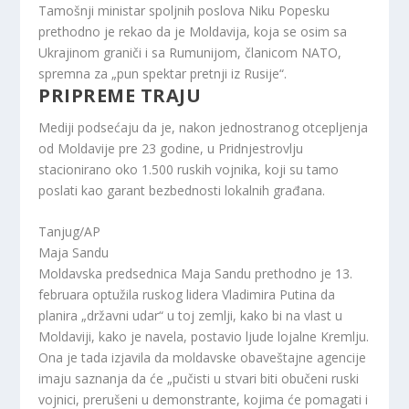
Tamošnji ministar spoljnih poslova Niku Popesku
prethodno je rekao da je Moldavija, koja se osim sa
Ukrajinom graniči i sa Rumunijom, članicom NATO,
spremna za „pun spektar pretnji iz Rusije“.
PRIPREME TRAJU
Mediji podsećaju da je, nakon jednostranog otcepljenja
od Moldavije pre 23 godine, u Pridnjestrovlju
stacionirano oko 1.500 ruskih vojnika, koji su tamo
poslati kao garant bezbednosti lokalnih građana.
Tanjug/AP
Maja Sandu
Moldavska predsednica Maja Sandu prethodno je 13.
februara optužila ruskog lidera Vladimira Putina da
planira „državni udar“ u toj zemlji, kako bi na vlast u
Moldaviji, kako je navela, postavio ljude lojalne Kremlju.
Ona je tada izjavila da moldavske obaveštajne agencije
imaju saznanja da će „pučisti u stvari biti obučeni ruski
vojnici, prerušeni u demonstrante, kojima će pomagati i