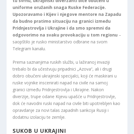
tu svrhu, ukrajinski diverzanti biće obučeni u
uniforme oružanih snaga Ruske Federacije.
Upozoravamo i Kijev i njegove mentore na Zapadu
da budno pratimo situaciju na granici između
Pridnjestrovlja i Ukrajine i da smo spremni da
odgovorimo na svaku provokaciju u tom regionu
–
saopštilo je rusko ministarstvo odbrane na svom
Telegram kanalu.
Prema saznanjima ruskih službi, u lažiranoj invaziji
trebalo bi da učestvuju pripadnici „Azova“, ali i drugi
dobro obučeni ukrajinski specijalci, koji će maskirani u
ruske vojnike inscenirati napad na civile na samoj
granici između Pridnjestrovlja i Ukrajine. Nakon
diverzije, trupe odane Kijevu upašće u Pridnjestrovlje,
dok će navodni ruski napad na civile biti upotrebljen kao
opravdanje za novi talas zapadnih sankcija Rusiji i
dodatnu izolaciju te zemlje.
SUKOB U UKRAJINI