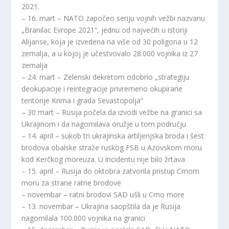
2021.
– 16. mart – NATO započeo seriju vojnih vežbi nazvanu
„Branilac Evrope 2021“, jednu od najvećih u istoriji
Alijanse, koja je izvedena na više od 30 poligona u 12
zemalja, a u kojoj je učestvovalo 28.000 vojnika iz 27
zemalja
– 24. mart – Zelenski dekretom odobrio „strategiju
deokupacije i reintegracije privremeno okupirane
teritorije Krima i grada Sevastopolja“
– 30 mart – Rusija počela da izvodi vežbe na granici sa
Ukrajinom i da nagomilava oružje u tom području
– 14. april – sukob tri ukrajinska artiljerijska broda i šest
brodova obalske straže ruskog FSB u Azovskom moru
kod Kerčkog moreuza. U incidentu nije bilo žrtava
– 15. april – Rusija do oktobra zatvorila pristup Crnom
moru za strane ratne brodove
– novembar – ratni brodovi SAD ušli u Crno more
– 13. novembar – Ukrajina saopštila da je Rusija
nagomilala 100.000 vojnika na granici