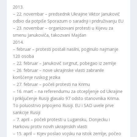
2013.
– 22. novembar – predsednik Ukrajine Viktor Janukovič
odbio da potpiše Sporazum o saradnji i pridruživanju EU
– 23. novembar – organizovani protesti u Kijevu za
smenu Janukoviča, takozvani Majdan
2014.
– februar – protesti postali nasilni, poginulo najmanje
120 osoba
– 22. februar – Janukovič svrgnut, pobegao iz zemlje
– 26. februar – nove ukrajinske vlasti zabranile
korišćenje ruskog jezika
– 27. februar – počeli protesti na Krimu
– 16. mart – na referendumu za otcepljenje od Ukrajine
i priključenje Rusiji glasalo 97 odsto stanovnika Krima.
To poluostrvo pripojeno Rusiji. EU i SAD uvele prve
sankcije Rusiji
– 7. april – počeli protesti u Lugansku, Donjecku i
Harkovu protiv novih ukrajinskih vlasti
– 15. april – Kijev poslao vojsku na istok zemlje, počeo