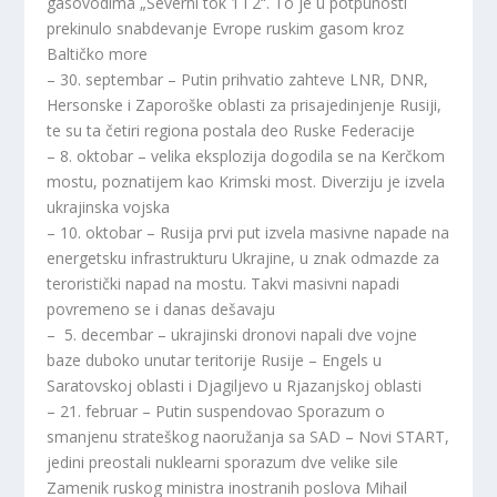
gasovodima „Severni tok 1 i 2“. To je u potpunosti
prekinulo snabdevanje Evrope ruskim gasom kroz
Baltičko more
– 30. septembar – Putin prihvatio zahteve LNR, DNR,
Hersonske i Zaporoške oblasti za prisajedinjenje Rusiji,
te su ta četiri regiona postala deo Ruske Federacije
– 8. oktobar – velika eksplozija dogodila se na Kerčkom
mostu, poznatijem kao Krimski most. Diverziju je izvela
ukrajinska vojska
– 10. oktobar – Rusija prvi put izvela masivne napade na
energetsku infrastrukturu Ukrajine, u znak odmazde za
teroristički napad na mostu. Takvi masivni napadi
povremeno se i danas dešavaju
– 5. decembar – ukrajinski dronovi napali dve vojne
baze duboko unutar teritorije Rusije – Engels u
Saratovskoj oblasti i Djagiljevo u Rjazanjskoj oblasti
– 21. februar – Putin suspendovao Sporazum o
smanjenu strateškog naoružanja sa SAD – Novi START,
jedini preostali nuklearni sporazum dve velike sile
Zamenik ruskog ministra inostranih poslova Mihail