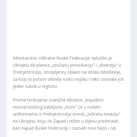
Ministarstvo odbrane Ruske Federacije optužilo je
Ukrajinu da planira „oružanu provokaciju“ i „diverziju“ u
Pridnjestrovlju, otcepljenoj oblasti na istoku Moldavije,
za koju bi potom okrivila rusku vojsku i tako izazvala još
jedan sukob u regionu.
Prema tvrdnjama zvanične Moskve, pripadnici
neonacističkog bataljona „Azov“ će u ruskim
uniformama iz Pridnjestrovlja izvesti „lažiranu invaziju“
na Ukrajinu, koju će Zapad i režim u Kijevu predstaviti
kao napad Ruske Federacije i izazvati novi haos i rat.