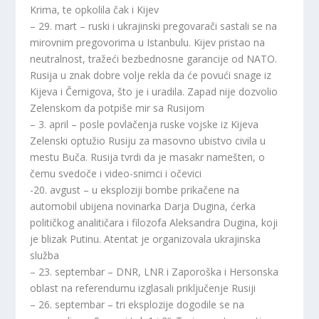
Krima, te opkolila čak i Kijev
– 29. mart – ruski i ukrajinski pregovarači sastali se na
mirovnim pregovorima u Istanbulu. Kijev pristao na
neutralnost, tražeći bezbednosne garancije od NATO.
Rusija u znak dobre volje rekla da će povući snage iz
Kijeva i Černigova, što je i uradila. Zapad nije dozvolio
Zelenskom da potpiše mir sa Rusijom
– 3. april – posle povlačenja ruske vojske iz Kijeva
Zelenski optužio Rusiju za masovno ubistvo civila u
mestu Buča. Rusija tvrdi da je masakr namešten, o
čemu svedoče i video-snimci i očevici
-20. avgust – u eksploziji bombe prikačene na
automobil ubijena novinarka Darja Dugina, ćerka
političkog analitičara i filozofa Aleksandra Dugina, koji
je blizak Putinu. Atentat je organizovala ukrajinska
služba
– 23. septembar – DNR, LNR i Zaporoška i Hersonska
oblast na referendumu izglasali priključenje Rusiji
– 26. septembar – tri eksplozije dogodile se na