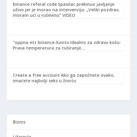
binance referal code
Spasilac prekinuo javljanje
uživo jer je morao na intervenciju: „Veliki pozdrav,
moram ući u ruševinu“ VIDEO
"oppna ett binance-konto
Idealno za zdravu kožu:
Prava temperatura za tuširanje…
Create a free account
Ako ga započnete ovako,
imaćete najbolji seks u životu
Biznis
Lifestyle