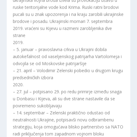
ukrajinska vojna broda izvela su provokaciju ušavši u
ruske teritorijalne vode kod Krima. Ruski ratni brodovi
pucali su u znak upozorenja i na kraju zarobili ukrajinske
brodove i posadu. Ukrajinski mornari 7. septembra
2019. vraćeni su Kijevu u razmeni zarobljenika dve
strane
2019.
– 5. januar – pravoslavna crkva u Ukrajini dobila
autokefalnost od vaseljenskog patrijarha Vartolomeja i
odvojila se od Moskovske patrijaršije
– 21. april – Volodimir Zelenski pobedio u drugom krugu
predsedničkih izbora
2020.
– 27. jul – potpisano 29. po redu primirje između snaga
u Donbasu i Kijeva, ali su dve strane nastavile da se
povremeno sukobljavaju
– 14. septembar – Zelenski praktično odustao od
neutralnosti Ukrajine, potpisavši novu odbrambenu
strategiju, koja omogućava blisko partnerstvo sa NATO
radi priključenja tom zapadnom vojnom bloku