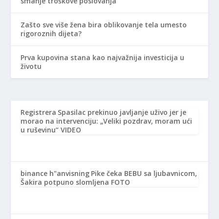
smanje troškove poslovanja
Zašto sve više žena bira oblikovanje tela umesto
rigoroznih dijeta?
Prva kupovina stana kao najvažnija investicija u
životu
Registrera
Spasilac prekinuo javljanje uživo jer je
morao na intervenciju: „Veliki pozdrav, moram ući
u ruševinu“ VIDEO
binance h"anvisning
Pike čeka BEBU sa ljubavnicom,
Šakira potpuno slomljena FOTO