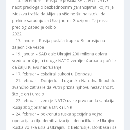
– 15. decembar – Rusija je poslala SAD, EU i NATO
nacrt predloga o bezbednosnim garancijama, kojim je
Moskva tražila da Alijansa više ne širi na istok i da
prekine saradnju sa Ukrajinom i Gruzijom. Taj ruski
predlog Zapad je odbio
2022.
– 17. januar – Rusija poslala trupe u Belorusiju na
zajedničke vežbe
– 19. januar – SAD dale Ukrajini 200 miliona dolara
vredno oružje, a i druge NATO zemlje užurbano počele
da šalju Kijevu naoružanje
– 17. februar – eskalirali sukobi u Donbasu
– 21. februar – Donjecka i Luganska Narodna Republika
zvanično zatražile da Putin prizna njihovu nezavisnost,
što je on i uradio
– 22. februar – zemlje NATO uvele prvu rundu sankcija
Rusiji zbog priznanja DNR i LNR
– 24. februar – pokrenuta ruska specijalna vojna
operacija u cilju demilitarizacije i denacifikacije Ukrajine.
Ruska vojska ušla u Ukrajinu iz Belorusije, Donbasa i sa