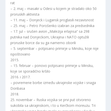
rat
– 2. maj – masakr u Odesi u kojem je stradalo oko 50
proruskih aktivista
– 11. maj – Donjeck i Lugansk proglasili nezavisnost
– 25. maj – Petro Porošenko izabran za predsednika
– 17. jul – srušen avion „Malezija erlajnsa“ sa 298
putnika nad Donjeckom, Ukrajina i NATO optužili
proruske borce da su ga namerno oborili
– 5. septembar – potpisano primirje u Minsku, koje nije
ispoštovano
2015.
– 15. februar – ponovo potpisano primirje u Minsku,
koje se sporadično kršilo
2016. i 2017.
– povremene borbe između ukrajinske vojske i snaga
Donbasa
2018.
25. novembar – Ruska vojska se prvi put otvoreno
sukobila sa ukrajinskom, i to u Kerčkom moreuzu. Tri