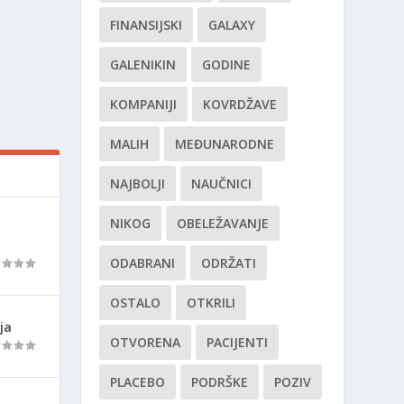
FINANSIJSKI
GALAXY
GALENIKIN
GODINE
KOMPANIJI
KOVRDŽAVE
MALIH
MEĐUNARODNE
NAJBOLJI
NAUČNICI
NIKOG
OBELEŽAVANJE
ODABRANI
ODRŽATI
OSTALO
OTKRILI
ja
OTVORENA
PACIJENTI
PLACEBO
PODRŠKE
POZIV