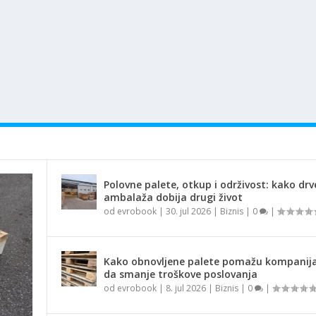
Polovne palete, otkup i održivost: kako dr
ambalaža dobija drugi život
od
evrobook
|
30. jul 2026
|
Biznis
|
0
|
Kako obnovljene palete pomažu kompani
da smanje troškove poslovanja
od
evrobook
|
8. jul 2026
|
Biznis
|
0
|