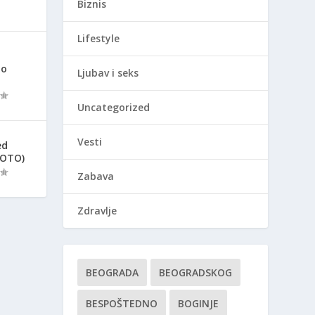
Biznis
Lifestyle
ao
Ljubav i seks
Uncategorized
Vesti
ed
FOTO)
Zabava
Zdravlje
BEOGRADA
BEOGRADSKOG
BESPOŠTEDNO
BOGINJE