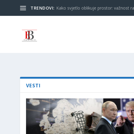
TRENDOVI:
Kako svjetlo oblikuje prostor: važnost ra
VESTI