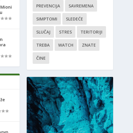
“
PREVENCIJA
SAVREMENA
 Mioni
ju
SIMPTOMI
SLEDEĆE
SLUČAJ
STRES
TERITORIJI
om
ora
TREBA
WATCH
ZNATE
ČINE
ože
novo