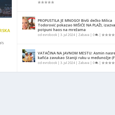
PROPUSTILA JE MNOGO! Bivši dečko Milica
Todorović pokazao MIŠIĆE NA PLAŽI, izazv
potpuni haos na mrežama
RSKA
od
evrobook
|
3. jul 2024
|
Zabava
|
0
|
a’s
VATAČINA NA JAVNOM MESTU: Asmin nasr
kafića zavukao Staniji ruku u međunožje (
od
evrobook
|
3. jul 2024
|
Zabava
|
0
|