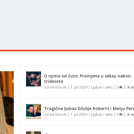
O njima svi ćute: Promjene u seksu nakon
tridesete
od
evrobook
|
1. jul 2024
|
Ljubav i seks
|
0
|
Tragična ljubav Džulije Roberts i Metju Peri
od
evrobook
|
1. jul 2024
|
Ljubav i seks
|
0
|