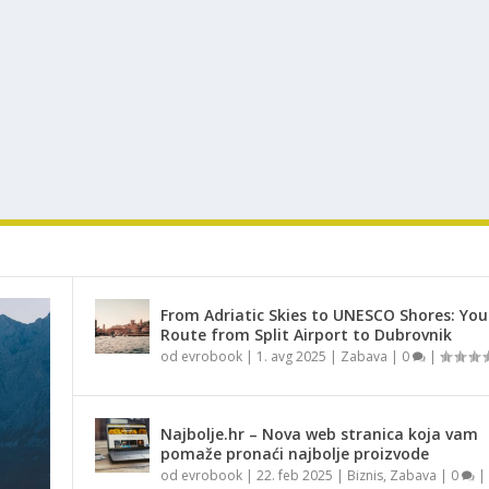
From Adriatic Skies to UNESCO Shores: You
Route from Split Airport to Dubrovnik
od
evrobook
|
1. avg 2025
|
Zabava
|
0
|
Najbolje.hr – Nova web stranica koja vam
pomaže pronaći najbolje proizvode
od
evrobook
|
22. feb 2025
|
Biznis
,
Zabava
|
0
|