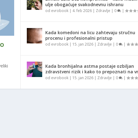
ulje obogaćuje svakodnevnu ishranu
od
evrobook
|
4. feb 2026
|
Zdravlje
|
0
|
Kada komedoni na licu zahtevaju stručnu
procenu i profesionalni pristup
KO
od
evrobook
|
15. jan 2026
|
Zdravlje
|
0
|
liki
Kada bronhijalna astma postaje ozbiljan
zdravstveni rizik i kako to prepoznati na 
od
evrobook
|
15. jan 2026
|
Zdravlje
|
0
|