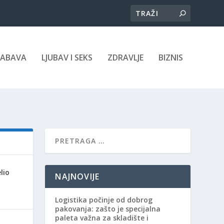
ZABAVA
LJUBAV I SEKS
ZDRAVLJE
BIZNIS
lio
NAJNOVIJE
Logistika počinje od dobrog
pakovanja: zašto je specijalna
paleta važna za skladište i