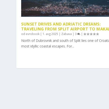
SUNSET DRIVES AND ADRIATIC DREAMS:
TRAVELING FROM SPLIT AIRPORT TO MAKA
od
evrobook
|
1. avg 2025
|
Zabava
|
3
|
North of Dubrovnik and south of Split lies one of Croati
most idyllic coastal escapes. For...