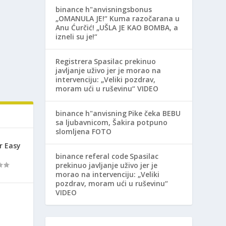
binance h"anvisningsbonus
„OMANULA JE!“ Kuma razočarana u
Anu Ćurčić! „UŠLA JE KAO BOMBA, a
izneli su je!“
Registrera
Spasilac prekinuo
javljanje uživo jer je morao na
intervenciju: „Veliki pozdrav,
moram ući u ruševinu“ VIDEO
binance h"anvisning
Pike čeka BEBU
sa ljubavnicom, Šakira potpuno
slomljena FOTO
r Easy
binance referal code
Spasilac
prekinuo javljanje uživo jer je
morao na intervenciju: „Veliki
pozdrav, moram ući u ruševinu“
VIDEO