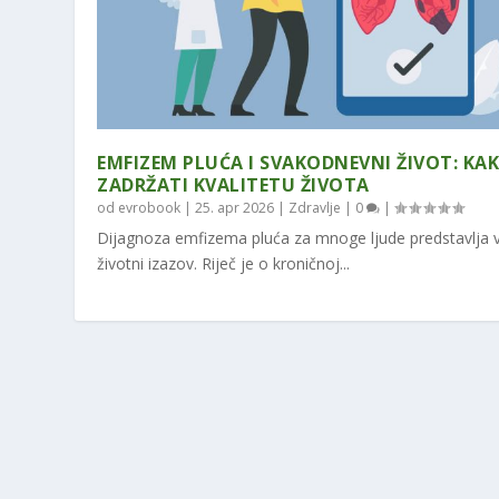
EMFIZEM PLUĆA I SVAKODNEVNI ŽIVOT: KA
ZADRŽATI KVALITETU ŽIVOTA
od
evrobook
|
25. apr 2026
|
Zdravlje
|
0
|
Dijagnoza emfizema pluća za mnoge ljude predstavlja ve
životni izazov. Riječ je o kroničnoj...