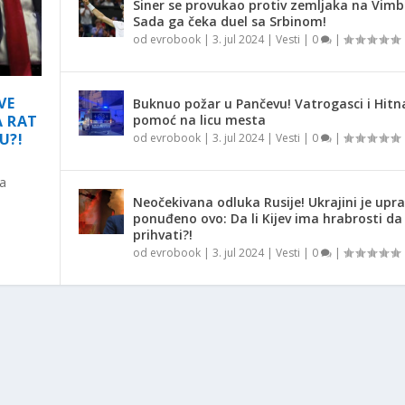
Siner se provukao protiv zemljaka na Vimb
Sada ga čeka duel sa Srbinom!
od
evrobook
|
3. jul 2024
|
Vesti
|
0
|
VE
Buknuo požar u Pančevu! Vatrogasci i Hitn
pomoć na licu mesta
A RAT
U?!
od
evrobook
|
3. jul 2024
|
Vesti
|
0
|
na
Neočekivana odluka Rusije! Ukrajini je upr
ponuđeno ovo: Da li Kijev ima hrabrosti da
prihvati?!
od
evrobook
|
3. jul 2024
|
Vesti
|
0
|