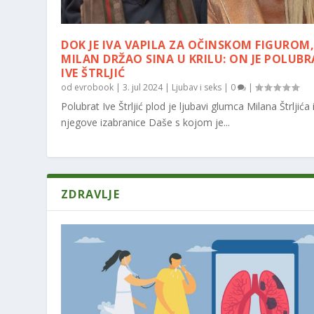
DOK JE IVA VAPILA ZA OČINSKOM FIGUROM
MILAN DRŽAO SINA U KRILU: ON JE POLUB
IVE ŠTRLJIĆ
od
evrobook
|
3. jul 2024
|
Ljubav i seks
|
0
|
Polubrat Ive Štrljić plod je ljubavi glumca Milana Štrljića 
njegove izabranice Daše s kojom je...
ZDRAVLJE