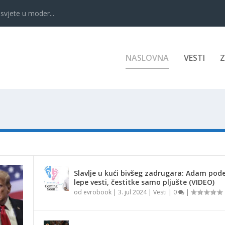
svjete u moder...
NASLOVNA
VESTI
Slavlje u kući bivšeg zadrugara: Adam pode
lepe vesti, čestitke samo pljušte (VIDEO)
od
evrobook
|
3. jul 2024
|
Vesti
|
0
|