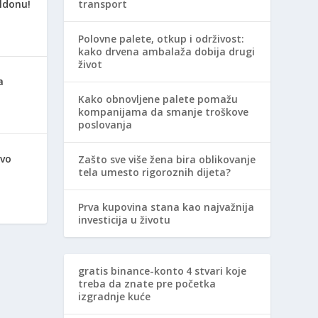
ldonu!
transport
Polovne palete, otkup i održivost:
kako drvena ambalaža dobija drugi
život
a
Kako obnovljene palete pomažu
kompanijama da smanje troškove
poslovanja
avo
Zašto sve više žena bira oblikovanje
tela umesto rigoroznih dijeta?
Prva kupovina stana kao najvažnija
investicija u životu
gratis binance-konto
4 stvari koje
treba da znate pre početka
izgradnje kuće