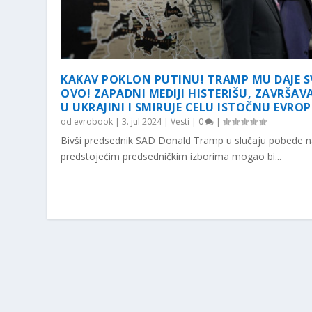
KAKAV POKLON PUTINU! TRAMP MU DAJE S
OVO! ZAPADNI MEDIJI HISTERIŠU, ZAVRŠAV
U UKRAJINI I SMIRUJE CELU ISTOČNU EVROP
od
evrobook
|
3. jul 2024
|
Vesti
|
0
|
Bivši predsednik SAD Donald Tramp u slučaju pobede 
predstojećim predsedničkim izborima mogao bi...