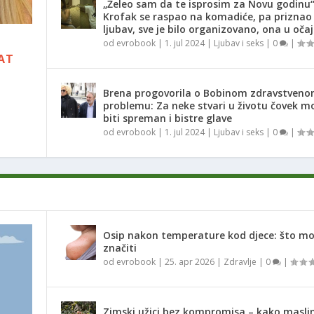
„Želeo sam da te isprosim za Novu godinu
Krofak se raspao na komadiće, pa priznao
ljubav, sve je bilo organizovano, ona u oča
,
od
evrobook
|
1. jul 2024
|
Ljubav i seks
|
0
|
RAT
Brena progovorila o Bobinom zdravstven
problemu: Za neke stvari u životu čovek m
i
biti spreman i bistre glave
od
evrobook
|
1. jul 2024
|
Ljubav i seks
|
0
|
Osip nakon temperature kod djece: što m
značiti
od
evrobook
|
25. apr 2026
|
Zdravlje
|
0
|
Zimski užici bez kompromisa – kako masli