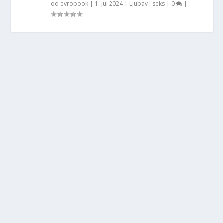
od
evrobook
|
1. jul 2024
|
Ljubav i seks
|
0
|