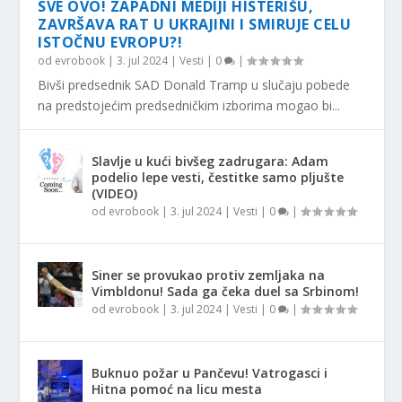
SVE OVO! ZAPADNI MEDIJI HISTERIŠU,
ZAVRŠAVA RAT U UKRAJINI I SMIRUJE CELU
ISTOČNU EVROPU?!
od
evrobook
|
3. jul 2024
|
Vesti
|
0
|
Bivši predsednik SAD Donald Tramp u slučaju pobede
na predstojećim predsedničkim izborima mogao bi...
Slavlje u kući bivšeg zadrugara: Adam
podelio lepe vesti, čestitke samo pljušte
(VIDEO)
od
evrobook
|
3. jul 2024
|
Vesti
|
0
|
Siner se provukao protiv zemljaka na
Vimbldonu! Sada ga čeka duel sa Srbinom!
od
evrobook
|
3. jul 2024
|
Vesti
|
0
|
Buknuo požar u Pančevu! Vatrogasci i
Hitna pomoć na licu mesta