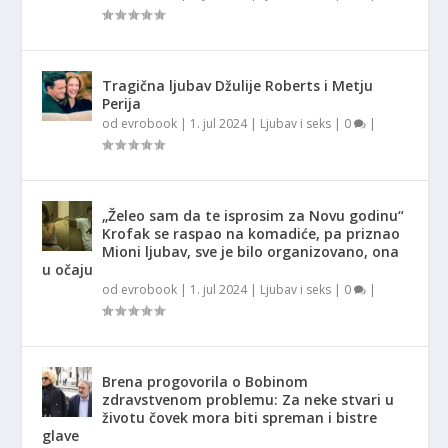
Tragična ljubav Džulije Roberts i Metju
Perija
od
evrobook
|
1. jul 2024
|
Ljubav i seks
|
0
|
„Želeo sam da te isprosim za Novu godinu“
Krofak se raspao na komadiće, pa priznao
Mioni ljubav, sve je bilo organizovano, ona
u očaju
od
evrobook
|
1. jul 2024
|
Ljubav i seks
|
0
|
Brena progovorila o Bobinom
zdravstvenom problemu: Za neke stvari u
životu čovek mora biti spreman i bistre
glave