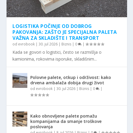
LOGISTIKA POČINJE OD DOBROG
PAKOVANJA: ZAŠTO JE SPECIJALNA PALETA
VAŽNA ZA SKLADIŠTE I TRANSPORT
od
evrobook
|
30. jul 2026
|
Biznis
|
0
|
Kada se govori o logistici, često se razmišlja o
kamionima, rokovima isporuke, skladišnim...
Polovne palete, otkup i održivost: kako
drvena ambalaža dobija drugi život
od
evrobook
|
30. jul 2026
|
Biznis
|
0
|
Kako obnovljene palete pomažu
kompanijama da smanje troškove
poslovanja
od
evrobook
|
8. jul 2026
|
Biznis
|
0
|