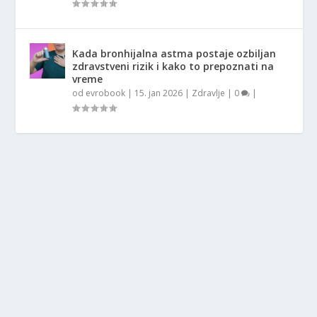
Kada bronhijalna astma postaje ozbiljan
zdravstveni rizik i kako to prepoznati na
vreme
od
evrobook
|
15. jan 2026
|
Zdravlje
|
0
|