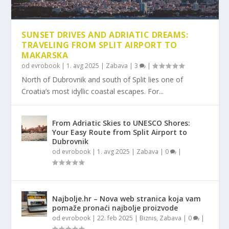
SUNSET DRIVES AND ADRIATIC DREAMS:
TRAVELING FROM SPLIT AIRPORT TO
MAKARSKA
od
evrobook
|
1. avg 2025
|
Zabava
|
3
|
North of Dubrovnik and south of Split lies one of
Croatia’s most idyllic coastal escapes. For...
From Adriatic Skies to UNESCO Shores:
Your Easy Route from Split Airport to
Dubrovnik
od
evrobook
|
1. avg 2025
|
Zabava
|
0
|
Najbolje.hr – Nova web stranica koja vam
pomaže pronaći najbolje proizvode
od
evrobook
|
22. feb 2025
|
Biznis
,
Zabava
|
0
|