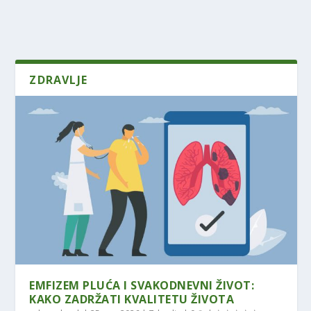
ZDRAVLJE
EMFIZEM PLUĆA I SVAKODNEVNI ŽIVOT:
KAKO ZADRŽATI KVALITETU ŽIVOTA