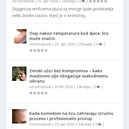
od
evrobook
|
25. apr 2026
|
Zdravlje
|
0
|
Dijagnoza emfizema pluća za mnoge ljude predstavlja
veliki životni izazov. Riječ je o kroničnoj...
Osip nakon temperature kod djece: što
može značiti
od
evrobook
|
25. apr 2026
|
Zdravlje
|
0
|
Zimski užici bez kompromisa – kako
maslinovo ulje obogaćuje svakodnevnu
ishranu
od
evrobook
|
4. feb 2026
|
Zdravlje
|
0
|
Kada komedoni na licu zahtevaju stručnu
procenu i profesionalni pristup
od
evrobook
|
15. jan 2026
|
Zdravlje
|
0
|