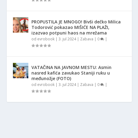
PROPUSTILA JE MNOGO! Bivši dečko Milica
Todorović pokazao MIŠIĆE NA PLAŽI,
izazvao potpuni haos na mrežama
od
evrobook
|
3. jul 2024
|
Zabava
|
0
|
VATAČINA NA JAVNOM MESTU: Asmin
nasred kafića zavukao Staniji ruku u
međunožje (FOTO)
od
evrobook
|
3. jul 2024
|
Zabava
|
0
|