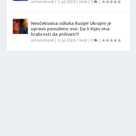
od
evrobook
|
3. jul 2024
|
Vesti
|
0
|
Neočekivana odluka Rusije! Ukrajini je
upravo ponuđeno ovo: Da li Kijev ima
hrabrosti da prihvati?!
od
evrobook
|
3. jul 2024
|
Vesti
|
0
|