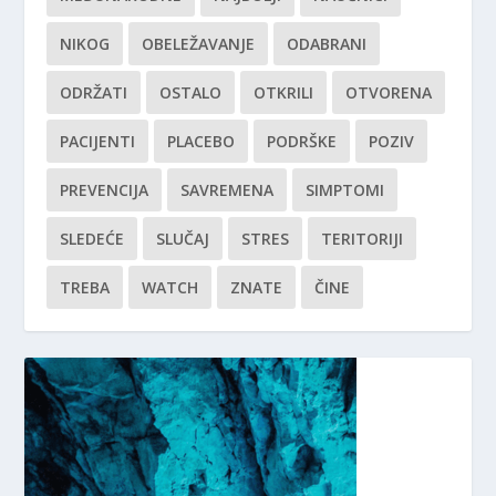
NIKOG
OBELEŽAVANJE
ODABRANI
ODRŽATI
OSTALO
OTKRILI
OTVORENA
PACIJENTI
PLACEBO
PODRŠKE
POZIV
PREVENCIJA
SAVREMENA
SIMPTOMI
SLEDEĆE
SLUČAJ
STRES
TERITORIJI
TREBA
WATCH
ZNATE
ČINE