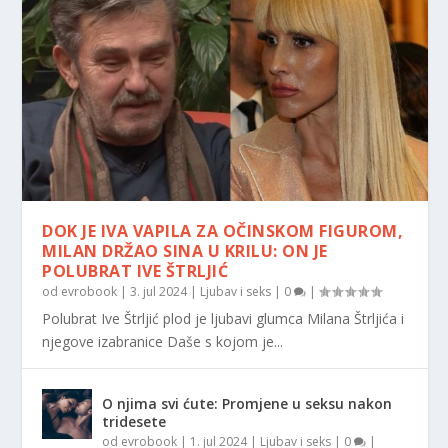
DOK JE IVA VAPILA ZA OČINSKOM FIGUROM,
MILAN DRŽAO SINA U KRILU: ON JE
POLUBRAT IVE ŠTRLJIĆ
od
evrobook
|
3. jul 2024
|
Ljubav i seks
|
0
|
Polubrat Ive Štrljić plod je ljubavi glumca Milana Štrljića i
njegove izabranice Daše s kojom je...
O njima svi ćute: Promjene u seksu nakon
tridesete
od
evrobook
|
1. jul 2024
|
Ljubav i seks
|
0
|