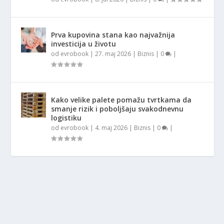
Prva kupovina stana kao najvažnija
investicija u životu
od
evrobook
|
27. maj 2026
|
Biznis
|
0
|
Kako velike palete pomažu tvrtkama da
smanje rizik i poboljšaju svakodnevnu
logistiku
od
evrobook
|
4. maj 2026
|
Biznis
|
0
|