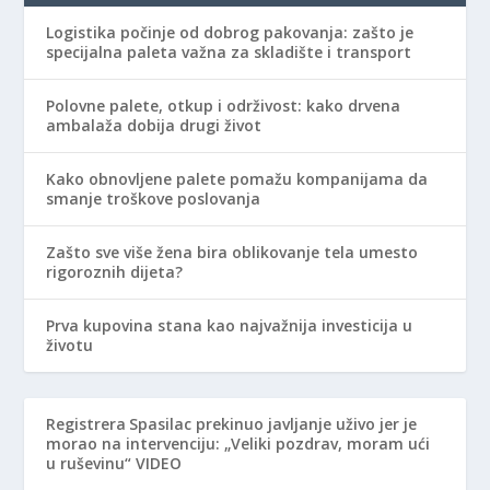
Logistika počinje od dobrog pakovanja: zašto je
specijalna paleta važna za skladište i transport
Polovne palete, otkup i održivost: kako drvena
ambalaža dobija drugi život
Kako obnovljene palete pomažu kompanijama da
smanje troškove poslovanja
Zašto sve više žena bira oblikovanje tela umesto
rigoroznih dijeta?
Prva kupovina stana kao najvažnija investicija u
životu
Registrera
Spasilac prekinuo javljanje uživo jer je
morao na intervenciju: „Veliki pozdrav, moram ući
u ruševinu“ VIDEO