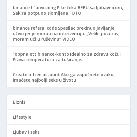
binance h"anvisning
Pike čeka BEBU sa ljubavnicom,
Šakira potpuno slomljena FOTO
binance referal code
Spasilac prekinuo javljanje
uživo jer je morao na intervenciju: „Veliki pozdrav,
moram ući u ruševinu“ VIDEO
"oppna ett binance-konto
Idealno za zdravu kožu:
Prava temperatura za tuširanje…
Create a free account
Ako ga započnete ovako,
imaćete najbolji seks u životu
Biznis
Lifestyle
Ljubav i seks