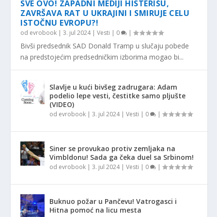
SVE OVO! ZAPADNI MEDIJI HISTERIŠU,
ZAVRŠAVA RAT U UKRAJINI I SMIRUJE CELU
ISTOČNU EVROPU?!
od
evrobook
|
3. jul 2024
|
Vesti
|
0
|
Bivši predsednik SAD Donald Tramp u slučaju pobede
na predstojećim predsedničkim izborima mogao bi...
Slavlje u kući bivšeg zadrugara: Adam
podelio lepe vesti, čestitke samo pljušte
(VIDEO)
od
evrobook
|
3. jul 2024
|
Vesti
|
0
|
Siner se provukao protiv zemljaka na
Vimbldonu! Sada ga čeka duel sa Srbinom!
od
evrobook
|
3. jul 2024
|
Vesti
|
0
|
Buknuo požar u Pančevu! Vatrogasci i
Hitna pomoć na licu mesta