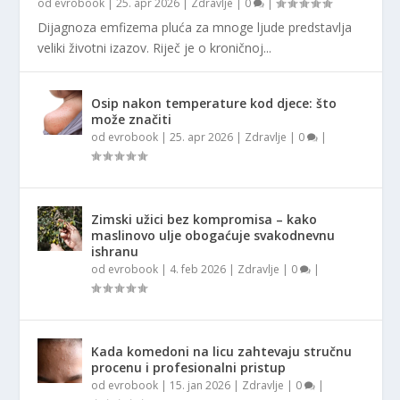
od
evrobook
|
25. apr 2026
|
Zdravlje
|
0
|
Dijagnoza emfizema pluća za mnoge ljude predstavlja
veliki životni izazov. Riječ je o kroničnoj...
Osip nakon temperature kod djece: što
može značiti
od
evrobook
|
25. apr 2026
|
Zdravlje
|
0
|
Zimski užici bez kompromisa – kako
maslinovo ulje obogaćuje svakodnevnu
ishranu
od
evrobook
|
4. feb 2026
|
Zdravlje
|
0
|
Kada komedoni na licu zahtevaju stručnu
procenu i profesionalni pristup
od
evrobook
|
15. jan 2026
|
Zdravlje
|
0
|