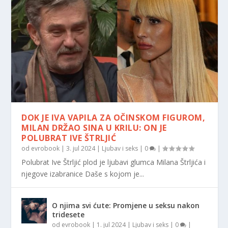
DOK JE IVA VAPILA ZA OČINSKOM FIGUROM,
MILAN DRŽAO SINA U KRILU: ON JE
POLUBRAT IVE ŠTRLJIĆ
od
evrobook
|
3. jul 2024
|
Ljubav i seks
|
0
|
Polubrat Ive Štrljić plod je ljubavi glumca Milana Štrljića i
njegove izabranice Daše s kojom je...
O njima svi ćute: Promjene u seksu nakon
tridesete
od
evrobook
|
1. jul 2024
|
Ljubav i seks
|
0
|