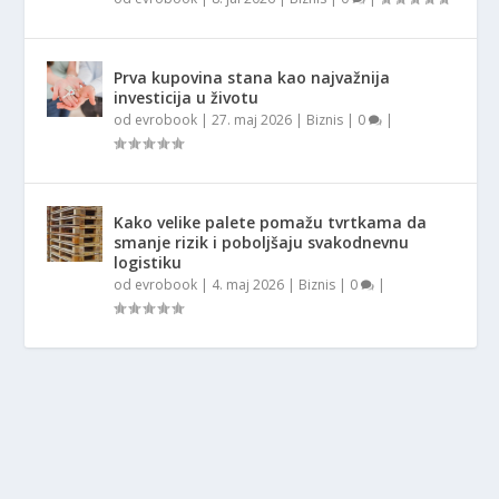
Prva kupovina stana kao najvažnija
investicija u životu
od
evrobook
|
27. maj 2026
|
Biznis
|
0
|
Kako velike palete pomažu tvrtkama da
smanje rizik i poboljšaju svakodnevnu
logistiku
od
evrobook
|
4. maj 2026
|
Biznis
|
0
|