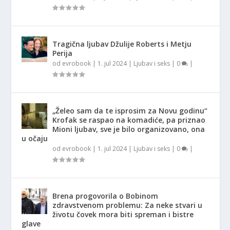
Tragična ljubav Džulije Roberts i Metju
Perija
od
evrobook
|
1. jul 2024
|
Ljubav i seks
|
0
|
„Želeo sam da te isprosim za Novu godinu“
Krofak se raspao na komadiće, pa priznao
Mioni ljubav, sve je bilo organizovano, ona
u očaju
od
evrobook
|
1. jul 2024
|
Ljubav i seks
|
0
|
Brena progovorila o Bobinom
zdravstvenom problemu: Za neke stvari u
životu čovek mora biti spreman i bistre
glave