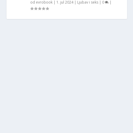
od
evrobook
|
1. jul 2024
|
Ljubav i seks
|
0
|