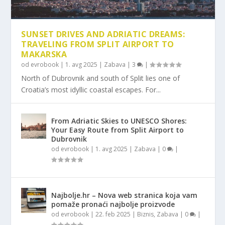
SUNSET DRIVES AND ADRIATIC DREAMS:
TRAVELING FROM SPLIT AIRPORT TO
MAKARSKA
od
evrobook
|
1. avg 2025
|
Zabava
|
3
|
North of Dubrovnik and south of Split lies one of
Croatia’s most idyllic coastal escapes. For...
From Adriatic Skies to UNESCO Shores:
Your Easy Route from Split Airport to
Dubrovnik
od
evrobook
|
1. avg 2025
|
Zabava
|
0
|
Najbolje.hr – Nova web stranica koja vam
pomaže pronaći najbolje proizvode
od
evrobook
|
22. feb 2025
|
Biznis
,
Zabava
|
0
|