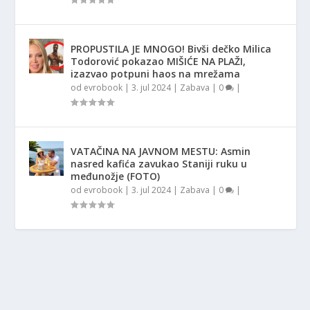
PROPUSTILA JE MNOGO! Bivši dečko Milica
Todorović pokazao MIŠIĆE NA PLAŽI,
izazvao potpuni haos na mrežama
od
evrobook
|
3. jul 2024
|
Zabava
|
0
|
VATAČINA NA JAVNOM MESTU: Asmin
nasred kafića zavukao Staniji ruku u
međunožje (FOTO)
od
evrobook
|
3. jul 2024
|
Zabava
|
0
|