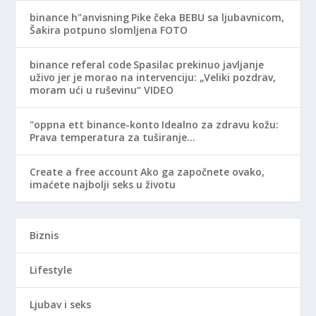
binance h"anvisning
Pike čeka BEBU sa ljubavnicom,
Šakira potpuno slomljena FOTO
binance referal code
Spasilac prekinuo javljanje
uživo jer je morao na intervenciju: „Veliki pozdrav,
moram ući u ruševinu“ VIDEO
"oppna ett binance-konto
Idealno za zdravu kožu:
Prava temperatura za tuširanje…
Create a free account
Ako ga započnete ovako,
imaćete najbolji seks u životu
Biznis
Lifestyle
Ljubav i seks