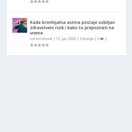
Kada bronhijalna astma postaje ozbiljan
zdravstveni rizik i kako to prepoznati na
vreme
od
evrobook
|
15. jan 2026
|
Zdravlje
|
0
|