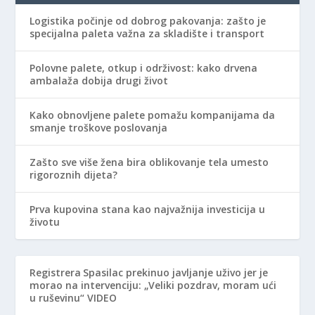
Logistika počinje od dobrog pakovanja: zašto je
specijalna paleta važna za skladište i transport
Polovne palete, otkup i održivost: kako drvena
ambalaža dobija drugi život
Kako obnovljene palete pomažu kompanijama da
smanje troškove poslovanja
Zašto sve više žena bira oblikovanje tela umesto
rigoroznih dijeta?
Prva kupovina stana kao najvažnija investicija u
životu
Registrera
Spasilac prekinuo javljanje uživo jer je
morao na intervenciju: „Veliki pozdrav, moram ući
u ruševinu“ VIDEO