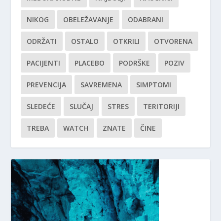
NIKOG
OBELEŽAVANJE
ODABRANI
ODRŽATI
OSTALO
OTKRILI
OTVORENA
PACIJENTI
PLACEBO
PODRŠKE
POZIV
PREVENCIJA
SAVREMENA
SIMPTOMI
SLEDEĆE
SLUČAJ
STRES
TERITORIJI
TREBA
WATCH
ZNATE
ČINE