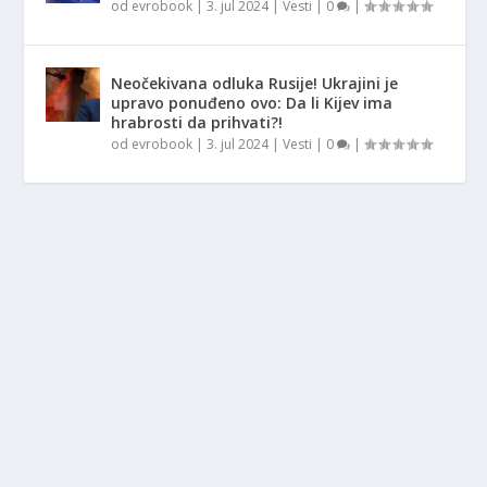
od
evrobook
|
3. jul 2024
|
Vesti
|
0
|
Neočekivana odluka Rusije! Ukrajini je
upravo ponuđeno ovo: Da li Kijev ima
hrabrosti da prihvati?!
od
evrobook
|
3. jul 2024
|
Vesti
|
0
|