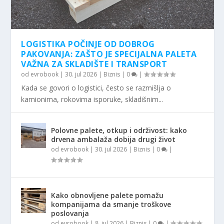
LOGISTIKA POČINJE OD DOBROG
PAKOVANJA: ZAŠTO JE SPECIJALNA PALETA
VAŽNA ZA SKLADIŠTE I TRANSPORT
od
evrobook
|
30. jul 2026
|
Biznis
|
0
|
Kada se govori o logistici, često se razmišlja o
kamionima, rokovima isporuke, skladišnim...
Polovne palete, otkup i održivost: kako
drvena ambalaža dobija drugi život
od
evrobook
|
30. jul 2026
|
Biznis
|
0
|
Kako obnovljene palete pomažu
kompanijama da smanje troškove
poslovanja
od
evrobook
|
8. jul 2026
|
Biznis
|
0
|