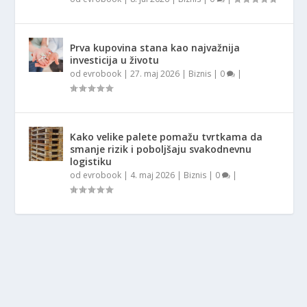
Prva kupovina stana kao najvažnija
investicija u životu
od
evrobook
|
27. maj 2026
|
Biznis
|
0
|
Kako velike palete pomažu tvrtkama da
smanje rizik i poboljšaju svakodnevnu
logistiku
od
evrobook
|
4. maj 2026
|
Biznis
|
0
|