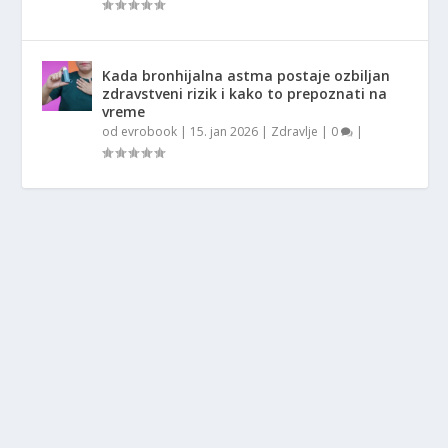
Kada bronhijalna astma postaje ozbiljan
zdravstveni rizik i kako to prepoznati na
vreme
od
evrobook
|
15. jan 2026
|
Zdravlje
|
0
|