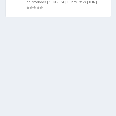
od
evrobook
|
1. jul 2024
|
Ljubav i seks
|
0
|