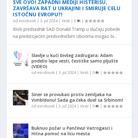
SVE OVO! ZAPADNI MEDIJI HISTERIŠU,
ZAVRŠAVA RAT U UKRAJINI I SMIRUJE CELU
ISTOČNU EVROPU?!
od
evrobook
|
3. jul 2024
|
Vesti
|
0
|
Bivši predsednik SAD Donald Tramp u slučaju pobede
na predstojećim predsedničkim izborima mogao bi...
Slavlje u kući bivšeg zadrugara: Adam
podelio lepe vesti, čestitke samo pljušte
(VIDEO)
od
evrobook
|
3. jul 2024
|
Vesti
|
0
|
Siner se provukao protiv zemljaka na
Vimbldonu! Sada ga čeka duel sa Srbinom!
od
evrobook
|
3. jul 2024
|
Vesti
|
0
|
Buknuo požar u Pančevu! Vatrogasci i
Hitna pomoć na licu mesta