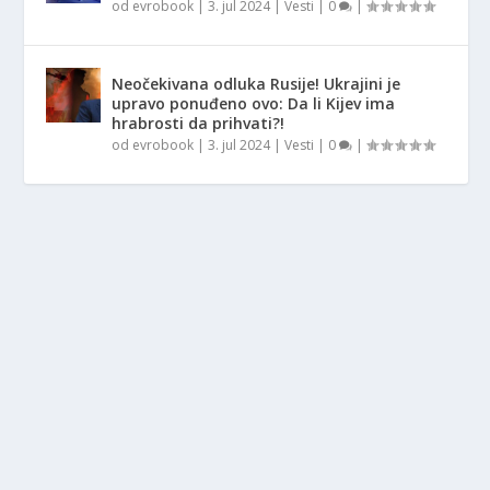
od
evrobook
|
3. jul 2024
|
Vesti
|
0
|
Neočekivana odluka Rusije! Ukrajini je
upravo ponuđeno ovo: Da li Kijev ima
hrabrosti da prihvati?!
od
evrobook
|
3. jul 2024
|
Vesti
|
0
|