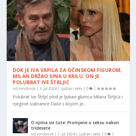
DOK JE IVA VAPILA ZA OČINSKOM FIGUROM,
MILAN DRŽAO SINA U KRILU: ON JE
POLUBRAT IVE ŠTRLJIĆ
od
evrobook
|
3. jul 2024
|
Ljubav i seks
|
0
|
Polubrat Ive Štrljić plod je ljubavi glumca Milana Štrljića i
njegove izabranice Daše s kojom je...
O njima svi ćute: Promjene u seksu nakon
tridesete
od
evrobook
|
1. jul 2024
|
Ljubav i seks
|
0
|