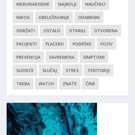
MEĐUNARODNE
NAJBOLJI
NAUČNICI
NIKOG
OBELEŽAVANJE
ODABRANI
ODRŽATI
OSTALO
OTKRILI
OTVORENA
PACIJENTI
PLACEBO
PODRŠKE
POZIV
PREVENCIJA
SAVREMENA
SIMPTOMI
SLEDEĆE
SLUČAJ
STRES
TERITORIJI
TREBA
WATCH
ZNATE
ČINE