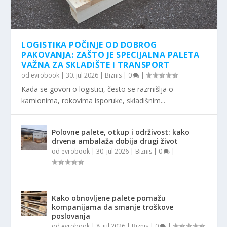
LOGISTIKA POČINJE OD DOBROG
PAKOVANJA: ZAŠTO JE SPECIJALNA PALETA
VAŽNA ZA SKLADIŠTE I TRANSPORT
od
evrobook
|
30. jul 2026
|
Biznis
|
0
|
Kada se govori o logistici, često se razmišlja o
kamionima, rokovima isporuke, skladišnim...
Polovne palete, otkup i održivost: kako
drvena ambalaža dobija drugi život
od
evrobook
|
30. jul 2026
|
Biznis
|
0
|
Kako obnovljene palete pomažu
kompanijama da smanje troškove
poslovanja
od
evrobook
|
8. jul 2026
|
Biznis
|
0
|