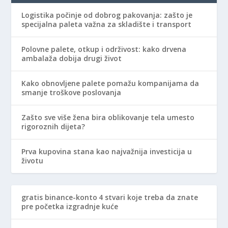
Logistika počinje od dobrog pakovanja: zašto je
specijalna paleta važna za skladište i transport
Polovne palete, otkup i održivost: kako drvena
ambalaža dobija drugi život
Kako obnovljene palete pomažu kompanijama da
smanje troškove poslovanja
Zašto sve više žena bira oblikovanje tela umesto
rigoroznih dijeta?
Prva kupovina stana kao najvažnija investicija u
životu
gratis binance-konto
4 stvari koje treba da znate
pre početka izgradnje kuće