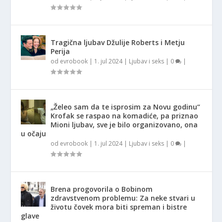
Tragična ljubav Džulije Roberts i Metju
Perija
od
evrobook
|
1. jul 2024
|
Ljubav i seks
|
0
|
„Želeo sam da te isprosim za Novu godinu“
Krofak se raspao na komadiće, pa priznao
Mioni ljubav, sve je bilo organizovano, ona
u očaju
od
evrobook
|
1. jul 2024
|
Ljubav i seks
|
0
|
Brena progovorila o Bobinom
zdravstvenom problemu: Za neke stvari u
životu čovek mora biti spreman i bistre
glave