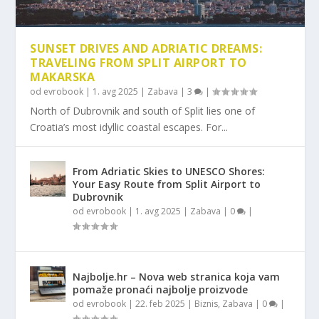
SUNSET DRIVES AND ADRIATIC DREAMS:
TRAVELING FROM SPLIT AIRPORT TO
MAKARSKA
od
evrobook
|
1. avg 2025
|
Zabava
|
3
|
North of Dubrovnik and south of Split lies one of
Croatia’s most idyllic coastal escapes. For...
From Adriatic Skies to UNESCO Shores:
Your Easy Route from Split Airport to
Dubrovnik
od
evrobook
|
1. avg 2025
|
Zabava
|
0
|
Najbolje.hr – Nova web stranica koja vam
pomaže pronaći najbolje proizvode
od
evrobook
|
22. feb 2025
|
Biznis
,
Zabava
|
0
|