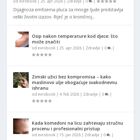
od
evrobook
|
25. apr 2026
|
Zdravlje
|
0
|
Dijagnoza emfizema pluća za mnoge ljude predstavlja
veliki životni izazov. Riječ je o kroničnoj...
Osip nakon temperature kod djece: što
može značiti
od
evrobook
|
25. apr 2026
|
Zdravlje
|
0
|
Zimski užici bez kompromisa – kako
maslinovo ulje obogaćuje svakodnevnu
ishranu
od
evrobook
|
4. feb 2026
|
Zdravlje
|
0
|
Kada komedoni na licu zahtevaju stručnu
procenu i profesionalni pristup
od
evrobook
|
15. jan 2026
|
Zdravlje
|
0
|