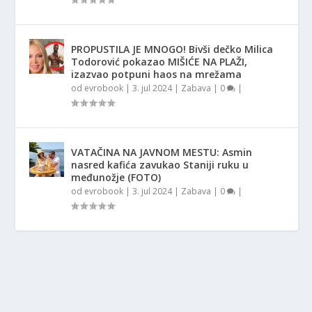
PROPUSTILA JE MNOGO! Bivši dečko Milica
Todorović pokazao MIŠIĆE NA PLAŽI,
izazvao potpuni haos na mrežama
od
evrobook
|
3. jul 2024
|
Zabava
|
0
|
VATAČINA NA JAVNOM MESTU: Asmin
nasred kafića zavukao Staniji ruku u
međunožje (FOTO)
od
evrobook
|
3. jul 2024
|
Zabava
|
0
|