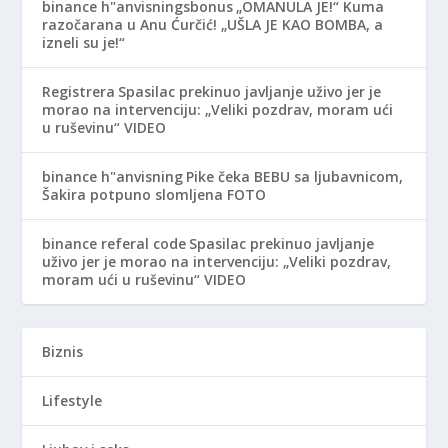
binance h"anvisningsbonus
„OMANULA JE!“ Kuma
razočarana u Anu Ćurčić! „UŠLA JE KAO BOMBA, a
izneli su je!“
Registrera
Spasilac prekinuo javljanje uživo jer je
morao na intervenciju: „Veliki pozdrav, moram ući
u ruševinu“ VIDEO
binance h"anvisning
Pike čeka BEBU sa ljubavnicom,
Šakira potpuno slomljena FOTO
binance referal code
Spasilac prekinuo javljanje
uživo jer je morao na intervenciju: „Veliki pozdrav,
moram ući u ruševinu“ VIDEO
Biznis
Lifestyle