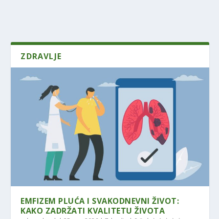
ZDRAVLJE
EMFIZEM PLUĆA I SVAKODNEVNI ŽIVOT:
KAKO ZADRŽATI KVALITETU ŽIVOTA