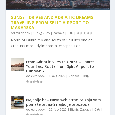
SUNSET DRIVES AND ADRIATIC DREAMS:
TRAVELING FROM SPLIT AIRPORT TO
MAKARSKA
od
evrobook
|
1. avg 2025
|
Zabava
|
3
|
North of Dubrovnik and south of Split lies one of
Croatia’s most idyllic coastal escapes. For...
From Adriatic Skies to UNESCO Shores:
Your Easy Route from Split Airport to
Dubrovnik
od
evrobook
|
1. avg 2025
|
Zabava
|
0
|
Najbolje.hr – Nova web stranica koja vam
pomaže pronaći najbolje proizvode
od
evrobook
|
22. feb 2025
|
Biznis
,
Zabava
|
0
|