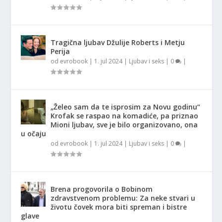
Tragična ljubav Džulije Roberts i Metju
Perija
od
evrobook
|
1. jul 2024
|
Ljubav i seks
|
0
|
„Želeo sam da te isprosim za Novu godinu“
Krofak se raspao na komadiće, pa priznao
Mioni ljubav, sve je bilo organizovano, ona
u očaju
od
evrobook
|
1. jul 2024
|
Ljubav i seks
|
0
|
Brena progovorila o Bobinom
zdravstvenom problemu: Za neke stvari u
životu čovek mora biti spreman i bistre
glave