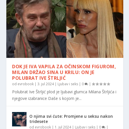
DOK JE IVA VAPILA ZA OČINSKOM FIGUROM,
MILAN DRŽAO SINA U KRILU: ON JE
POLUBRAT IVE ŠTRLJIĆ
od
evrobook
|
3. jul 2024
|
Ljubav i seks
|
0
|
Polubrat Ive Štrljić plod je ljubavi glumca Milana Štrljića i
njegove izabranice Daše s kojom je...
O njima svi ćute: Promjene u seksu nakon
tridesete
od
evrobook
|
1. jul 2024
|
Ljubav i seks
|
0
|