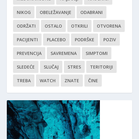
NIKOG
OBELEŽAVANJE
ODABRANI
ODRŽATI
OSTALO
OTKRILI
OTVORENA
PACIJENTI
PLACEBO
PODRŠKE
POZIV
PREVENCIJA
SAVREMENA
SIMPTOMI
SLEDEĆE
SLUČAJ
STRES
TERITORIJI
TREBA
WATCH
ZNATE
ČINE