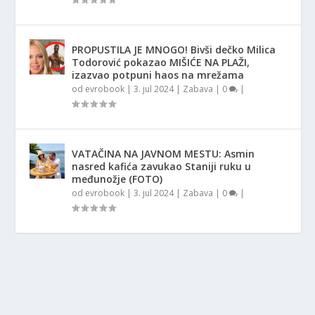
PROPUSTILA JE MNOGO! Bivši dečko Milica
Todorović pokazao MIŠIĆE NA PLAŽI,
izazvao potpuni haos na mrežama
od
evrobook
|
3. jul 2024
|
Zabava
|
0
|
VATAČINA NA JAVNOM MESTU: Asmin
nasred kafića zavukao Staniji ruku u
međunožje (FOTO)
od
evrobook
|
3. jul 2024
|
Zabava
|
0
|