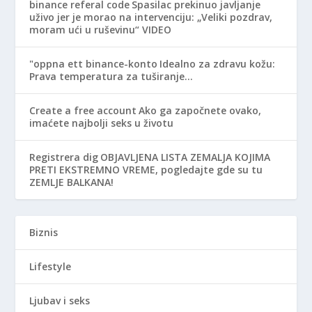
binance referal code
Spasilac prekinuo javljanje
uživo jer je morao na intervenciju: „Veliki pozdrav,
moram ući u ruševinu“ VIDEO
"oppna ett binance-konto
Idealno za zdravu kožu:
Prava temperatura za tuširanje…
Create a free account
Ako ga započnete ovako,
imaćete najbolji seks u životu
Registrera dig
OBJAVLJENA LISTA ZEMALJA KOJIMA
PRETI EKSTREMNO VREME, pogledajte gde su tu
ZEMLJE BALKANA!
Biznis
Lifestyle
Ljubav i seks