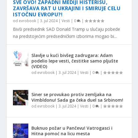
SVE OVO! ZAPADNI MEDIJI HISTERIŠU,
ZAVRŠAVA RAT U UKRAJINI I SMIRUJE CELU
ISTOČNU EVROPU?!
od
evrobook
|
3. jul 2024
|
Vesti
|
0
|
Bivši predsednik SAD Donald Tramp u slučaju pobede
na predstojećim predsedničkim izborima mogao bi...
Slavlje u kući bivšeg zadrugara: Adam
podelio lepe vesti, čestitke samo pljušte
(VIDEO)
od
evrobook
|
3. jul 2024
|
Vesti
|
0
|
Siner se provukao protiv zemljaka na
Vimbldonu! Sada ga čeka duel sa Srbinom!
od
evrobook
|
3. jul 2024
|
Vesti
|
0
|
Buknuo požar u Pančevu! Vatrogasci i
Hitna pomoć na licu mesta