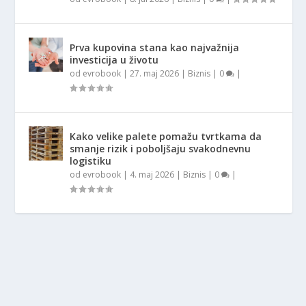
Prva kupovina stana kao najvažnija
investicija u životu
od
evrobook
|
27. maj 2026
|
Biznis
|
0
|
Kako velike palete pomažu tvrtkama da
smanje rizik i poboljšaju svakodnevnu
logistiku
od
evrobook
|
4. maj 2026
|
Biznis
|
0
|