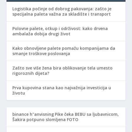
Logistika počinje od dobrog pakovanja: zašto je
specijalna paleta važna za skladište i transport
Polovne palete, otkup i održivost: kako drvena
ambalaža dobija drugi život
Kako obnovljene palete pomažu kompanijama da
smanje troškove poslovanja
Zašto sve više žena bira oblikovanje tela umesto
rigoroznih dijeta?
Prva kupovina stana kao najvažnija investicija u
životu
binance h"anvisning
Pike čeka BEBU sa ljubavnicom,
Šakira potpuno slomljena FOTO