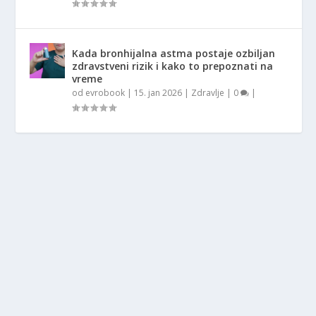
Kada bronhijalna astma postaje ozbiljan
zdravstveni rizik i kako to prepoznati na
vreme
od
evrobook
|
15. jan 2026
|
Zdravlje
|
0
|