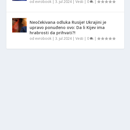
od
evrobook
|
3. jul 2024
|
Vesti
|
0
|
Neočekivana odluka Rusije! Ukrajini je
upravo ponuđeno ovo: Da li Kijev ima
hrabrosti da prihvati?!
od
evrobook
|
3. jul 2024
|
Vesti
|
0
|