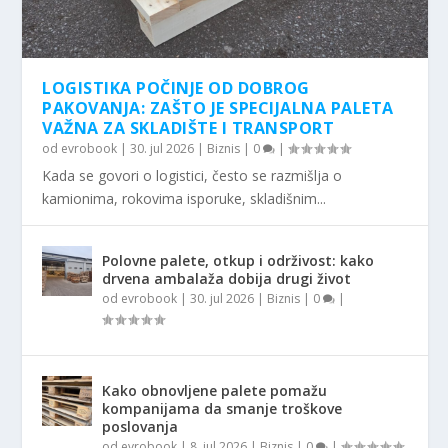
LOGISTIKA POČINJE OD DOBROG
PAKOVANJA: ZAŠTO JE SPECIJALNA PALETA
VAŽNA ZA SKLADIŠTE I TRANSPORT
od
evrobook
|
30. jul 2026
|
Biznis
|
0
|
Kada se govori o logistici, često se razmišlja o
kamionima, rokovima isporuke, skladišnim...
Polovne palete, otkup i održivost: kako
drvena ambalaža dobija drugi život
od
evrobook
|
30. jul 2026
|
Biznis
|
0
|
Kako obnovljene palete pomažu
kompanijama da smanje troškove
poslovanja
od
evrobook
|
8. jul 2026
|
Biznis
|
0
|