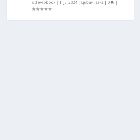
od
evrobook
|
1. jul 2024
|
Ljubav i seks
|
0
|