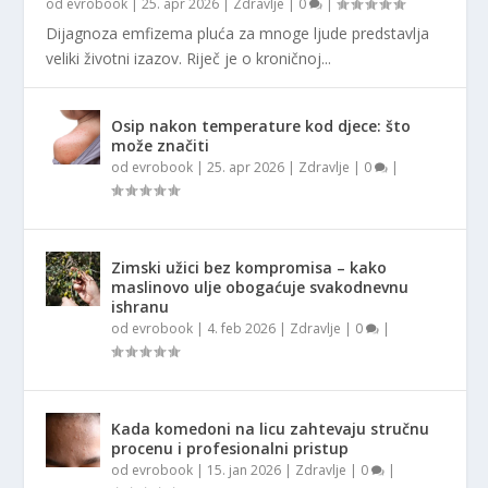
od
evrobook
|
25. apr 2026
|
Zdravlje
|
0
|
Dijagnoza emfizema pluća za mnoge ljude predstavlja
veliki životni izazov. Riječ je o kroničnoj...
Osip nakon temperature kod djece: što
može značiti
od
evrobook
|
25. apr 2026
|
Zdravlje
|
0
|
Zimski užici bez kompromisa – kako
maslinovo ulje obogaćuje svakodnevnu
ishranu
od
evrobook
|
4. feb 2026
|
Zdravlje
|
0
|
Kada komedoni na licu zahtevaju stručnu
procenu i profesionalni pristup
od
evrobook
|
15. jan 2026
|
Zdravlje
|
0
|