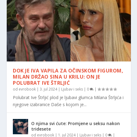
DOK JE IVA VAPILA ZA OČINSKOM FIGUROM,
MILAN DRŽAO SINA U KRILU: ON JE
POLUBRAT IVE ŠTRLJIĆ
od
evrobook
|
3. jul 2024
|
Ljubav i seks
|
0
|
Polubrat Ive Štrljić plod je ljubavi glumca Milana Štrljića i
njegove izabranice Daše s kojom je...
O njima svi ćute: Promjene u seksu nakon
tridesete
od
evrobook
|
1. jul 2024
|
Ljubav i seks
|
0
|