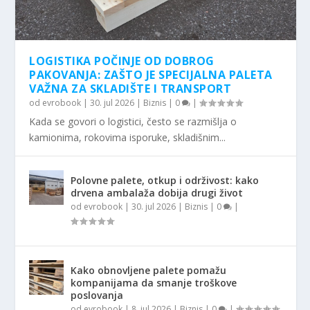
LOGISTIKA POČINJE OD DOBROG
PAKOVANJA: ZAŠTO JE SPECIJALNA PALETA
VAŽNA ZA SKLADIŠTE I TRANSPORT
od
evrobook
|
30. jul 2026
|
Biznis
|
0
|
Kada se govori o logistici, često se razmišlja o
kamionima, rokovima isporuke, skladišnim...
Polovne palete, otkup i održivost: kako
drvena ambalaža dobija drugi život
od
evrobook
|
30. jul 2026
|
Biznis
|
0
|
Kako obnovljene palete pomažu
kompanijama da smanje troškove
poslovanja
od
evrobook
|
8. jul 2026
|
Biznis
|
0
|