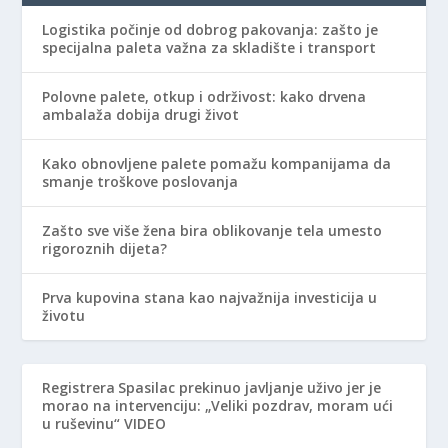
Logistika počinje od dobrog pakovanja: zašto je
specijalna paleta važna za skladište i transport
Polovne palete, otkup i održivost: kako drvena
ambalaža dobija drugi život
Kako obnovljene palete pomažu kompanijama da
smanje troškove poslovanja
Zašto sve više žena bira oblikovanje tela umesto
rigoroznih dijeta?
Prva kupovina stana kao najvažnija investicija u
životu
Registrera
Spasilac prekinuo javljanje uživo jer je
morao na intervenciju: „Veliki pozdrav, moram ući
u ruševinu“ VIDEO