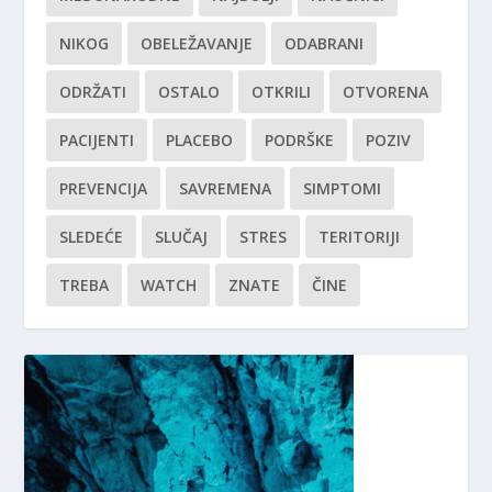
NIKOG
OBELEŽAVANJE
ODABRANI
ODRŽATI
OSTALO
OTKRILI
OTVORENA
PACIJENTI
PLACEBO
PODRŠKE
POZIV
PREVENCIJA
SAVREMENA
SIMPTOMI
SLEDEĆE
SLUČAJ
STRES
TERITORIJI
TREBA
WATCH
ZNATE
ČINE