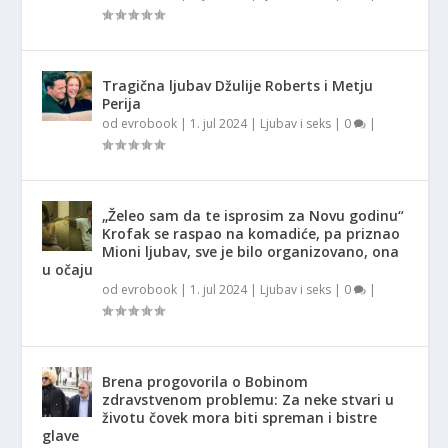
Tragična ljubav Džulije Roberts i Metju
Perija
od
evrobook
|
1. jul 2024
|
Ljubav i seks
|
0
|
„Želeo sam da te isprosim za Novu godinu“
Krofak se raspao na komadiće, pa priznao
Mioni ljubav, sve je bilo organizovano, ona
u očaju
od
evrobook
|
1. jul 2024
|
Ljubav i seks
|
0
|
Brena progovorila o Bobinom
zdravstvenom problemu: Za neke stvari u
životu čovek mora biti spreman i bistre
glave