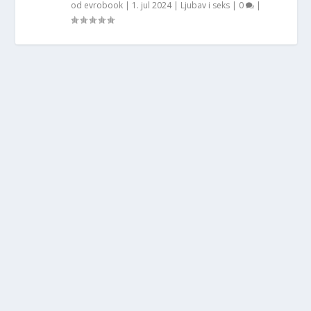
od
evrobook
|
1. jul 2024
|
Ljubav i seks
|
0
|