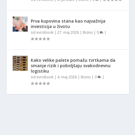
Prva kupovina stana kao najvažnija
investicija u životu
od
evrobook
|
27. maj 2026
|
Biznis
|
0
|
Kako velike palete pomažu tvrtkama da
smanje rizik i poboljšaju svakodnevnu
logistiku
od
evrobook
|
4. maj 2026
|
Biznis
|
0
|