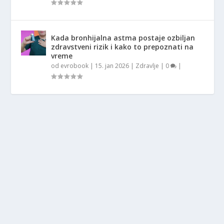
Kada bronhijalna astma postaje ozbiljan
zdravstveni rizik i kako to prepoznati na
vreme
od
evrobook
|
15. jan 2026
|
Zdravlje
|
0
|