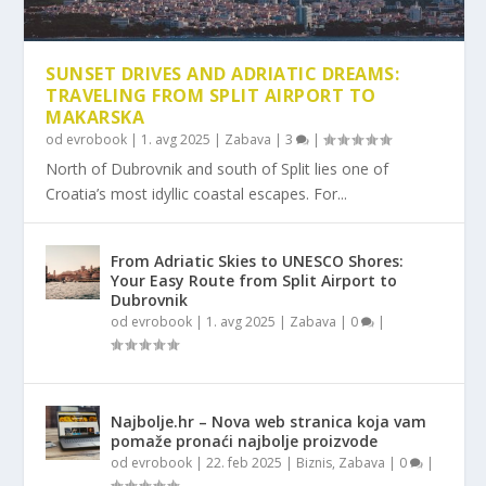
SUNSET DRIVES AND ADRIATIC DREAMS:
TRAVELING FROM SPLIT AIRPORT TO
MAKARSKA
od
evrobook
|
1. avg 2025
|
Zabava
|
3
|
North of Dubrovnik and south of Split lies one of
Croatia’s most idyllic coastal escapes. For...
From Adriatic Skies to UNESCO Shores:
Your Easy Route from Split Airport to
Dubrovnik
od
evrobook
|
1. avg 2025
|
Zabava
|
0
|
Najbolje.hr – Nova web stranica koja vam
pomaže pronaći najbolje proizvode
od
evrobook
|
22. feb 2025
|
Biznis
,
Zabava
|
0
|