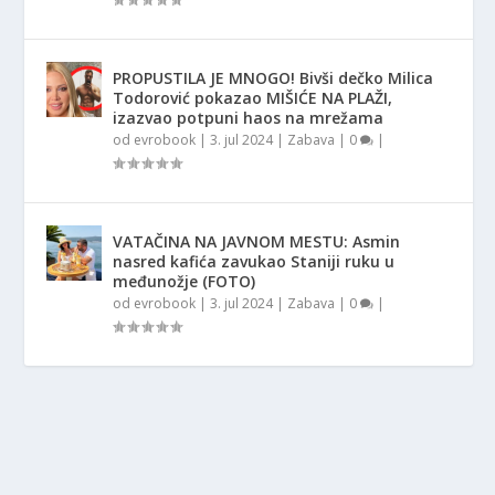
PROPUSTILA JE MNOGO! Bivši dečko Milica
Todorović pokazao MIŠIĆE NA PLAŽI,
izazvao potpuni haos na mrežama
od
evrobook
|
3. jul 2024
|
Zabava
|
0
|
VATAČINA NA JAVNOM MESTU: Asmin
nasred kafića zavukao Staniji ruku u
međunožje (FOTO)
od
evrobook
|
3. jul 2024
|
Zabava
|
0
|