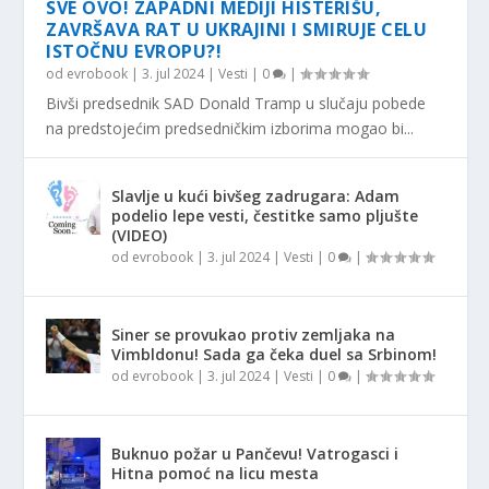
SVE OVO! ZAPADNI MEDIJI HISTERIŠU,
ZAVRŠAVA RAT U UKRAJINI I SMIRUJE CELU
ISTOČNU EVROPU?!
od
evrobook
|
3. jul 2024
|
Vesti
|
0
|
Bivši predsednik SAD Donald Tramp u slučaju pobede
na predstojećim predsedničkim izborima mogao bi...
Slavlje u kući bivšeg zadrugara: Adam
podelio lepe vesti, čestitke samo pljušte
(VIDEO)
od
evrobook
|
3. jul 2024
|
Vesti
|
0
|
Siner se provukao protiv zemljaka na
Vimbldonu! Sada ga čeka duel sa Srbinom!
od
evrobook
|
3. jul 2024
|
Vesti
|
0
|
Buknuo požar u Pančevu! Vatrogasci i
Hitna pomoć na licu mesta