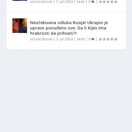
od
evrobook
|
3. jul 2024
|
Vesti
|
0
|
Neočekivana odluka Rusije! Ukrajini je
upravo ponuđeno ovo: Da li Kijev ima
hrabrosti da prihvati?!
od
evrobook
|
3. jul 2024
|
Vesti
|
0
|