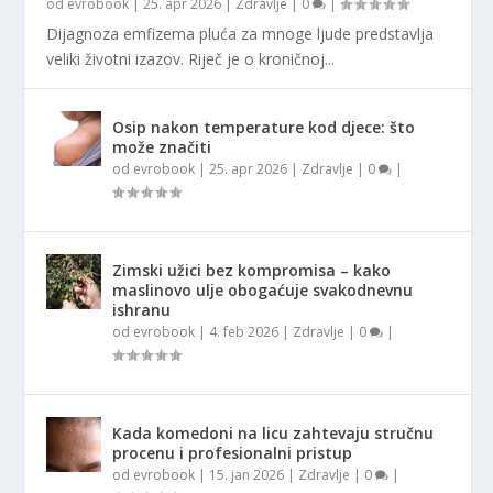
od
evrobook
|
25. apr 2026
|
Zdravlje
|
0
|
Dijagnoza emfizema pluća za mnoge ljude predstavlja
veliki životni izazov. Riječ je o kroničnoj...
Osip nakon temperature kod djece: što
može značiti
od
evrobook
|
25. apr 2026
|
Zdravlje
|
0
|
Zimski užici bez kompromisa – kako
maslinovo ulje obogaćuje svakodnevnu
ishranu
od
evrobook
|
4. feb 2026
|
Zdravlje
|
0
|
Kada komedoni na licu zahtevaju stručnu
procenu i profesionalni pristup
od
evrobook
|
15. jan 2026
|
Zdravlje
|
0
|