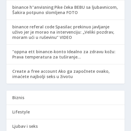
binance h"anvisning
Pike čeka BEBU sa ljubavnicom,
Šakira potpuno slomljena FOTO
binance referal code
Spasilac prekinuo javljanje
uživo jer je morao na intervenciju: „Veliki pozdrav,
moram ući u ruševinu“ VIDEO
"oppna ett binance-konto
Idealno za zdravu kožu:
Prava temperatura za tuširanje…
Create a free account
Ako ga započnete ovako,
imaćete najbolji seks u životu
Biznis
Lifestyle
Ljubav i seks