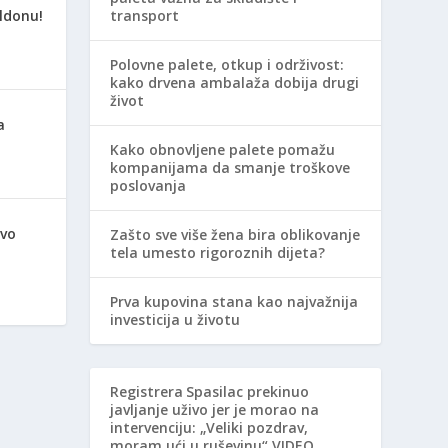
ldonu!
transport
Polovne palete, otkup i održivost:
kako drvena ambalaža dobija drugi
život
a
Kako obnovljene palete pomažu
kompanijama da smanje troškove
poslovanja
avo
Zašto sve više žena bira oblikovanje
tela umesto rigoroznih dijeta?
Prva kupovina stana kao najvažnija
investicija u životu
Registrera
Spasilac prekinuo
javljanje uživo jer je morao na
intervenciju: „Veliki pozdrav,
moram ući u ruševinu“ VIDEO