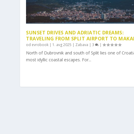
SUNSET DRIVES AND ADRIATIC DREAMS:
TRAVELING FROM SPLIT AIRPORT TO MAKA
od
evrobook
|
1. avg 2025
|
Zabava
|
3
|
North of Dubrovnik and south of Split lies one of Croati
most idyllic coastal escapes. For...