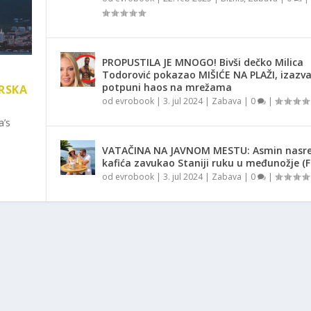
PROPUSTILA JE MNOGO! Bivši dečko Milica
Todorović pokazao MIŠIĆE NA PLAŽI, izazv
potpuni haos na mrežama
RSKA
od
evrobook
|
3. jul 2024
|
Zabava
|
0
|
a’s
VATAČINA NA JAVNOM MESTU: Asmin nasr
kafića zavukao Staniji ruku u međunožje (
od
evrobook
|
3. jul 2024
|
Zabava
|
0
|