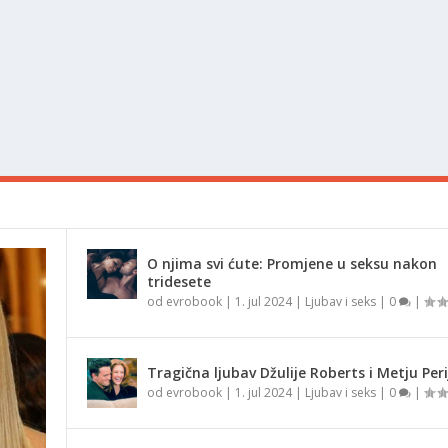
O njima svi ćute: Promjene u seksu nakon
tridesete
od
evrobook
|
1. jul 2024
|
Ljubav i seks
|
0
|
Tragična ljubav Džulije Roberts i Metju Peri
od
evrobook
|
1. jul 2024
|
Ljubav i seks
|
0
|