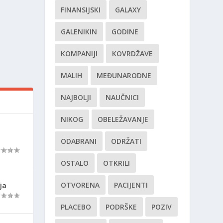
FINANSIJSKI
GALAXY
GALENIKIN
GODINE
KOMPANIJI
KOVRDŽAVE
MALIH
MEĐUNARODNE
NAJBOLJI
NAUČNICI
NIKOG
OBELEŽAVANJE
ODABRANI
ODRŽATI
OSTALO
OTKRILI
OTVORENA
PACIJENTI
ja
PLACEBO
PODRŠKE
POZIV