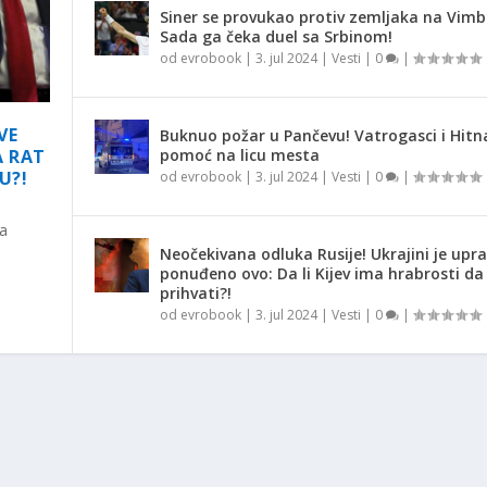
Siner se provukao protiv zemljaka na Vimb
Sada ga čeka duel sa Srbinom!
od
evrobook
|
3. jul 2024
|
Vesti
|
0
|
VE
Buknuo požar u Pančevu! Vatrogasci i Hitn
pomoć na licu mesta
A RAT
U?!
od
evrobook
|
3. jul 2024
|
Vesti
|
0
|
na
Neočekivana odluka Rusije! Ukrajini je upr
ponuđeno ovo: Da li Kijev ima hrabrosti da
prihvati?!
od
evrobook
|
3. jul 2024
|
Vesti
|
0
|