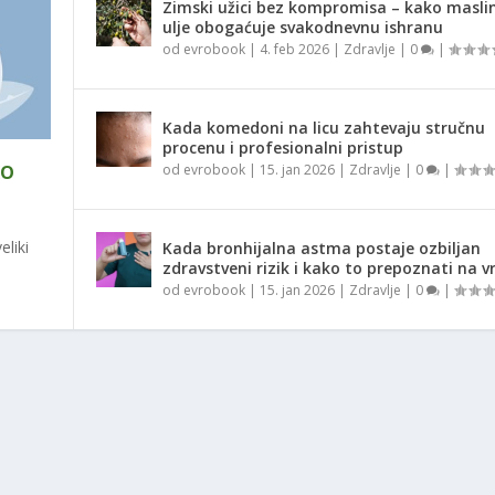
Zimski užici bez kompromisa – kako masli
ulje obogaćuje svakodnevnu ishranu
od
evrobook
|
4. feb 2026
|
Zdravlje
|
0
|
Kada komedoni na licu zahtevaju stručnu
procenu i profesionalni pristup
KO
od
evrobook
|
15. jan 2026
|
Zdravlje
|
0
|
liki
Kada bronhijalna astma postaje ozbiljan
zdravstveni rizik i kako to prepoznati na 
od
evrobook
|
15. jan 2026
|
Zdravlje
|
0
|