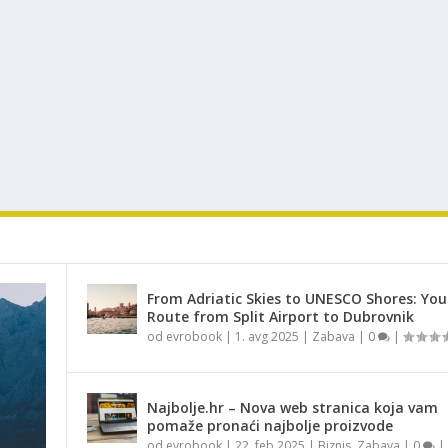
From Adriatic Skies to UNESCO Shores: You
Route from Split Airport to Dubrovnik
od
evrobook
|
1. avg 2025
|
Zabava
|
0
|
Najbolje.hr – Nova web stranica koja vam
pomaže pronaći najbolje proizvode
od
evrobook
|
22. feb 2025
|
Biznis
,
Zabava
|
0
|