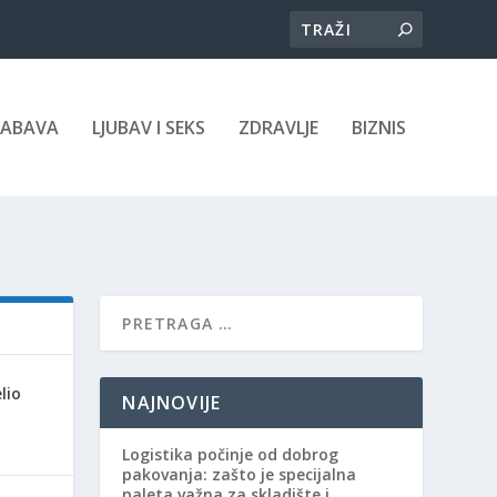
ZABAVA
LJUBAV I SEKS
ZDRAVLJE
BIZNIS
lio
NAJNOVIJE
Logistika počinje od dobrog
pakovanja: zašto je specijalna
paleta važna za skladište i