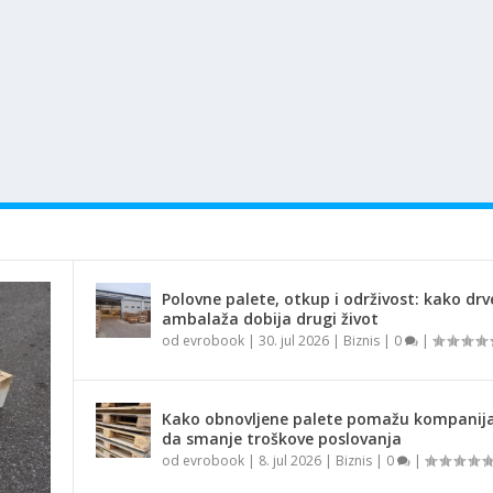
Polovne palete, otkup i održivost: kako dr
ambalaža dobija drugi život
od
evrobook
|
30. jul 2026
|
Biznis
|
0
|
Kako obnovljene palete pomažu kompani
da smanje troškove poslovanja
od
evrobook
|
8. jul 2026
|
Biznis
|
0
|