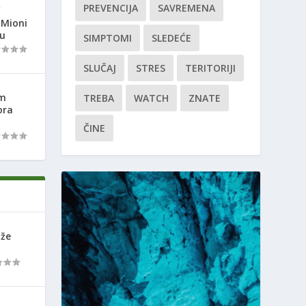
PREVENCIJA
SAVREMENA
“
 Mioni
ju
SIMPTOMI
SLEDEĆE
SLUČAJ
STRES
TERITORIJI
om
TREBA
WATCH
ZNATE
ora
ČINE
ože