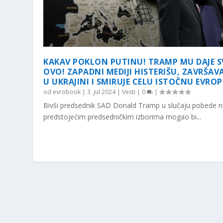
KAKAV POKLON PUTINU! TRAMP MU DAJE S
OVO! ZAPADNI MEDIJI HISTERIŠU, ZAVRŠAV
U UKRAJINI I SMIRUJE CELU ISTOČNU EVROP
od
evrobook
|
3. jul 2024
|
Vesti
|
0
|
Bivši predsednik SAD Donald Tramp u slučaju pobede 
predstojećim predsedničkim izborima mogao bi...