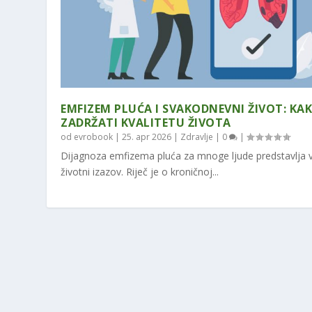
EMFIZEM PLUĆA I SVAKODNEVNI ŽIVOT: KA
ZADRŽATI KVALITETU ŽIVOTA
od
evrobook
|
25. apr 2026
|
Zdravlje
|
0
|
Dijagnoza emfizema pluća za mnoge ljude predstavlja ve
životni izazov. Riječ je o kroničnoj...