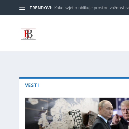
TRENDOVI:
Kako svjetlo oblikuje prostor: važnost ra
VESTI