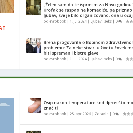
„Želeo sam da te isprosim za Novu godinu
Krofak se raspao na komadiće, pa priznao
ljubav, sve je bilo organizovano, ona u oča
,
od
evrobook
|
1. jul 2024
|
Ljubav i seks
|
0
|
RAT
Brena progovorila o Bobinom zdravstven
problemu: Za neke stvari u životu čovek m
i
biti spreman i bistre glave
od
evrobook
|
1. jul 2024
|
Ljubav i seks
|
0
|
Osip nakon temperature kod djece: što m
značiti
od
evrobook
|
25. apr 2026
|
Zdravlje
|
0
|