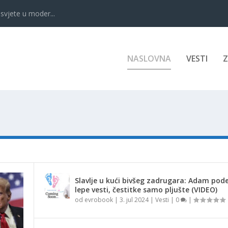
svjete u moder...
NASLOVNA
VESTI
Slavlje u kući bivšeg zadrugara: Adam pode
lepe vesti, čestitke samo pljušte (VIDEO)
od
evrobook
|
3. jul 2024
|
Vesti
|
0
|