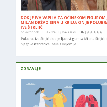
DOK JE IVA VAPILA ZA OČINSKOM FIGUROM
MILAN DRŽAO SINA U KRILU: ON JE POLUB
IVE ŠTRLJIĆ
od
evrobook
|
3. jul 2024
|
Ljubav i seks
|
0
|
Polubrat Ive Štrljić plod je ljubavi glumca Milana Štrljića 
njegove izabranice Daše s kojom je...
ZDRAVLJE