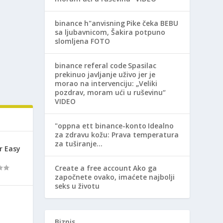
binance h"anvisning
Pike čeka BEBU
sa ljubavnicom, Šakira potpuno
slomljena FOTO
binance referal code
Spasilac
prekinuo javljanje uživo jer je
morao na intervenciju: „Veliki
pozdrav, moram ući u ruševinu“
VIDEO
"oppna ett binance-konto
Idealno
za zdravu kožu: Prava temperatura
za tuširanje…
r Easy
Create a free account
Ako ga
započnete ovako, imaćete najbolji
seks u životu
Biznis