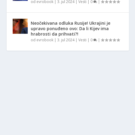
od
evrobook
|
3. jul 2024
|
Vesti
|
0
|
Neočekivana odluka Rusije! Ukrajini je
upravo ponuđeno ovo: Da li Kijev ima
hrabrosti da prihvati?!
od
evrobook
|
3. jul 2024
|
Vesti
|
0
|