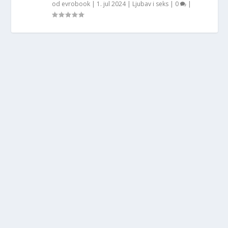
od
evrobook
|
1. jul 2024
|
Ljubav i seks
|
0
|