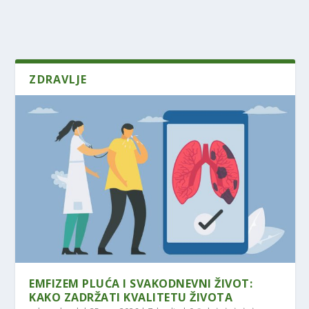
ZDRAVLJE
EMFIZEM PLUĆA I SVAKODNEVNI ŽIVOT:
KAKO ZADRŽATI KVALITETU ŽIVOTA