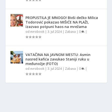
PROPUSTILA JE MNOGO! Bivši dečko Milica
Todorović pokazao MIŠIĆE NA PLAŽI,
izazvao potpuni haos na mrežama
od
evrobook
|
3. jul 2024
|
Zabava
|
0
|
VATAČINA NA JAVNOM MESTU: Asmin
nasred kafića zavukao Staniji ruku u
međunožje (FOTO)
od
evrobook
|
3. jul 2024
|
Zabava
|
0
|