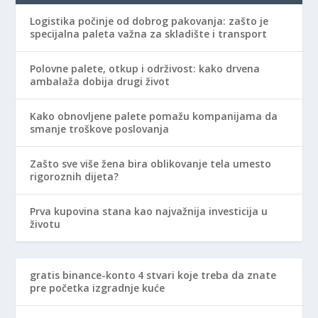
Logistika počinje od dobrog pakovanja: zašto je
specijalna paleta važna za skladište i transport
Polovne palete, otkup i održivost: kako drvena
ambalaža dobija drugi život
Kako obnovljene palete pomažu kompanijama da
smanje troškove poslovanja
Zašto sve više žena bira oblikovanje tela umesto
rigoroznih dijeta?
Prva kupovina stana kao najvažnija investicija u
životu
gratis binance-konto
4 stvari koje treba da znate
pre početka izgradnje kuće