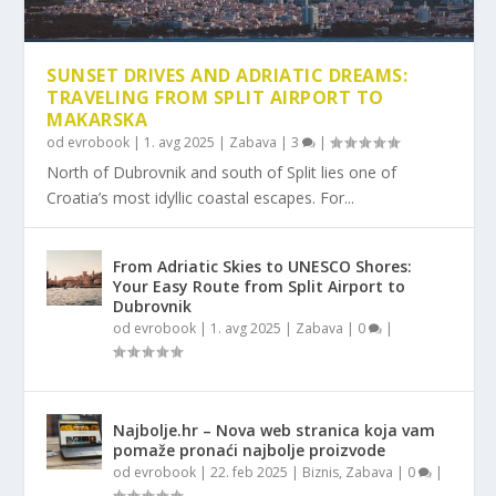
SUNSET DRIVES AND ADRIATIC DREAMS:
TRAVELING FROM SPLIT AIRPORT TO
MAKARSKA
od
evrobook
|
1. avg 2025
|
Zabava
|
3
|
North of Dubrovnik and south of Split lies one of
Croatia’s most idyllic coastal escapes. For...
From Adriatic Skies to UNESCO Shores:
Your Easy Route from Split Airport to
Dubrovnik
od
evrobook
|
1. avg 2025
|
Zabava
|
0
|
Najbolje.hr – Nova web stranica koja vam
pomaže pronaći najbolje proizvode
od
evrobook
|
22. feb 2025
|
Biznis
,
Zabava
|
0
|