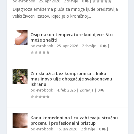
od
evrobook
|
25. apr 2026
|
Zdravlje
|
0
|
Dijagnoza emfizema pluća za mnoge ljude predstavlja
veliki životni izazov. Riječ je o kroničnoj...
Osip nakon temperature kod djece: što
može značiti
od
evrobook
|
25. apr 2026
|
Zdravlje
|
0
|
Zimski užici bez kompromisa – kako
maslinovo ulje obogaćuje svakodnevnu
ishranu
od
evrobook
|
4. feb 2026
|
Zdravlje
|
0
|
Kada komedoni na licu zahtevaju stručnu
procenu i profesionalni pristup
od
evrobook
|
15. jan 2026
|
Zdravlje
|
0
|