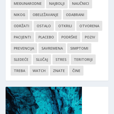
MEĐUNARODNE
NAJBOLJI
NAUČNICI
NIKOG
OBELEŽAVANJE
ODABRANI
ODRŽATI
OSTALO
OTKRILI
OTVORENA
PACIJENTI
PLACEBO
PODRŠKE
POZIV
PREVENCIJA
SAVREMENA
SIMPTOMI
SLEDEĆE
SLUČAJ
STRES
TERITORIJI
TREBA
WATCH
ZNATE
ČINE