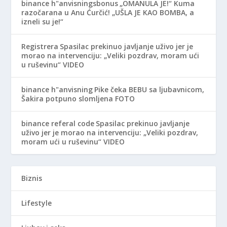
binance h"anvisningsbonus
„OMANULA JE!“ Kuma
razočarana u Anu Ćurčić! „UŠLA JE KAO BOMBA, a
izneli su je!“
Registrera
Spasilac prekinuo javljanje uživo jer je
morao na intervenciju: „Veliki pozdrav, moram ući
u ruševinu“ VIDEO
binance h"anvisning
Pike čeka BEBU sa ljubavnicom,
Šakira potpuno slomljena FOTO
binance referal code
Spasilac prekinuo javljanje
uživo jer je morao na intervenciju: „Veliki pozdrav,
moram ući u ruševinu“ VIDEO
Biznis
Lifestyle