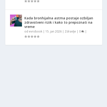
Kada bronhijalna astma postaje ozbiljan
zdravstveni rizik i kako to prepoznati na
vreme
od
evrobook
|
15. jan 2026
|
Zdravlje
|
0
|