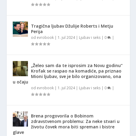
Tragična ljubav Džulije Roberts i Metju
Perija
od
evrobook
|
1. jul 2024
|
Ljubav i seks
|
0
|
„Želeo sam da te isprosim za Novu godinu“
Krofak se raspao na komadiće, pa priznao
Mioni ljubav, sve je bilo organizovano, ona
u očaju
od
evrobook
|
1. jul 2024
|
Ljubav i seks
|
0
|
Brena progovorila o Bobinom
zdravstvenom problemu: Za neke stvari u
životu čovek mora biti spreman i bistre
glave