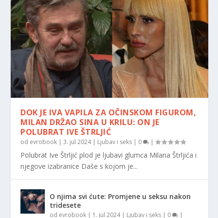
DOK JE IVA VAPILA ZA OČINSKOM FIGUROM,
MILAN DRŽAO SINA U KRILU: ON JE
POLUBRAT IVE ŠTRLJIĆ
od
evrobook
|
3. jul 2024
|
Ljubav i seks
|
0
|
Polubrat Ive Štrljić plod je ljubavi glumca Milana Štrljića i
njegove izabranice Daše s kojom je...
O njima svi ćute: Promjene u seksu nakon
tridesete
od
evrobook
|
1. jul 2024
|
Ljubav i seks
|
0
|