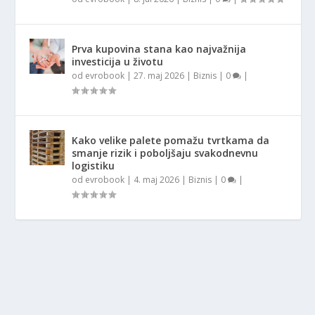
Prva kupovina stana kao najvažnija
investicija u životu
od
evrobook
|
27. maj 2026
|
Biznis
|
0
|
Kako velike palete pomažu tvrtkama da
smanje rizik i poboljšaju svakodnevnu
logistiku
od
evrobook
|
4. maj 2026
|
Biznis
|
0
|