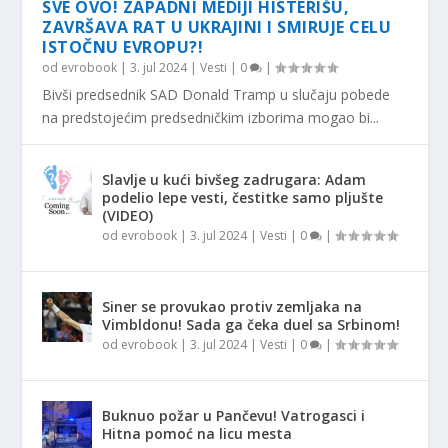
SVE OVO! ZAPADNI MEDIJI HISTERIŠU,
ZAVRŠAVA RAT U UKRAJINI I SMIRUJE CELU
ISTOČNU EVROPU?!
od
evrobook
|
3. jul 2024
|
Vesti
|
0
|
Bivši predsednik SAD Donald Tramp u slučaju pobede
na predstojećim predsedničkim izborima mogao bi...
Slavlje u kući bivšeg zadrugara: Adam
podelio lepe vesti, čestitke samo pljušte
(VIDEO)
od
evrobook
|
3. jul 2024
|
Vesti
|
0
|
Siner se provukao protiv zemljaka na
Vimbldonu! Sada ga čeka duel sa Srbinom!
od
evrobook
|
3. jul 2024
|
Vesti
|
0
|
Buknuo požar u Pančevu! Vatrogasci i
Hitna pomoć na licu mesta