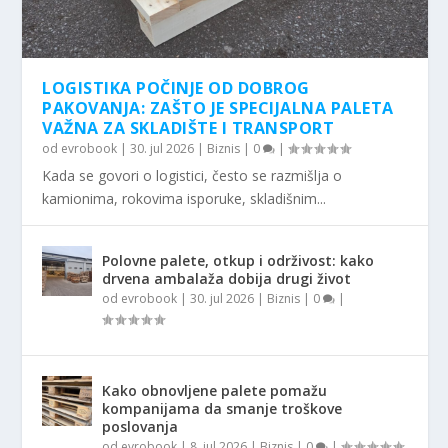
LOGISTIKA POČINJE OD DOBROG
PAKOVANJA: ZAŠTO JE SPECIJALNA PALETA
VAŽNA ZA SKLADIŠTE I TRANSPORT
od
evrobook
|
30. jul 2026
|
Biznis
|
0
|
Kada se govori o logistici, često se razmišlja o
kamionima, rokovima isporuke, skladišnim...
Polovne palete, otkup i održivost: kako
drvena ambalaža dobija drugi život
od
evrobook
|
30. jul 2026
|
Biznis
|
0
|
Kako obnovljene palete pomažu
kompanijama da smanje troškove
poslovanja
od
evrobook
|
8. jul 2026
|
Biznis
|
0
|