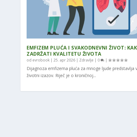
EMFIZEM PLUĆA I SVAKODNEVNI ŽIVOT: KA
ZADRŽATI KVALITETU ŽIVOTA
od
evrobook
|
25. apr 2026
|
Zdravlje
|
0
|
Dijagnoza emfizema pluća za mnoge ljude predstavlja ve
životni izazov. Riječ je o kroničnoj...