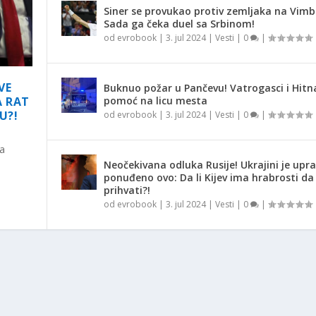
Siner se provukao protiv zemljaka na Vimb
Sada ga čeka duel sa Srbinom!
od
evrobook
|
3. jul 2024
|
Vesti
|
0
|
VE
Buknuo požar u Pančevu! Vatrogasci i Hitn
pomoć na licu mesta
A RAT
U?!
od
evrobook
|
3. jul 2024
|
Vesti
|
0
|
na
Neočekivana odluka Rusije! Ukrajini je upr
ponuđeno ovo: Da li Kijev ima hrabrosti da
prihvati?!
od
evrobook
|
3. jul 2024
|
Vesti
|
0
|