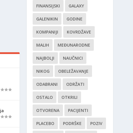
FINANSIJSKI
GALAXY
GALENIKIN
GODINE
KOMPANIJI
KOVRDŽAVE
MALIH
MEĐUNARODNE
NAJBOLJI
NAUČNICI
NIKOG
OBELEŽAVANJE
ODABRANI
ODRŽATI
OSTALO
OTKRILI
OTVORENA
PACIJENTI
ja
PLACEBO
PODRŠKE
POZIV