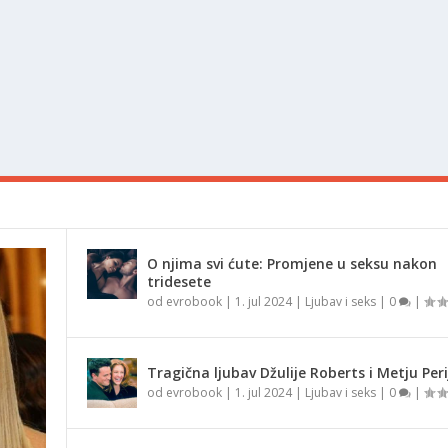
O njima svi ćute: Promjene u seksu nakon
tridesete
od
evrobook
|
1. jul 2024
|
Ljubav i seks
|
0
|
Tragična ljubav Džulije Roberts i Metju Peri
od
evrobook
|
1. jul 2024
|
Ljubav i seks
|
0
|