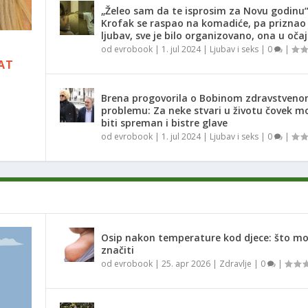
„Želeo sam da te isprosim za Novu godinu
Krofak se raspao na komadiće, pa priznao
ljubav, sve je bilo organizovano, ona u oča
,
od
evrobook
|
1. jul 2024
|
Ljubav i seks
|
0
|
RAT
Brena progovorila o Bobinom zdravstven
problemu: Za neke stvari u životu čovek m
i
biti spreman i bistre glave
od
evrobook
|
1. jul 2024
|
Ljubav i seks
|
0
|
Osip nakon temperature kod djece: što m
značiti
od
evrobook
|
25. apr 2026
|
Zdravlje
|
0
|