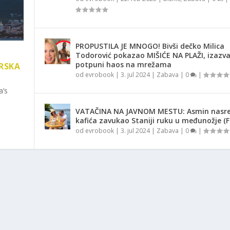
PROPUSTILA JE MNOGO! Bivši dečko Milica
Todorović pokazao MIŠIĆE NA PLAŽI, izazv
potpuni haos na mrežama
RSKA
od
evrobook
|
3. jul 2024
|
Zabava
|
0
|
a’s
VATAČINA NA JAVNOM MESTU: Asmin nasr
kafića zavukao Staniji ruku u međunožje (
od
evrobook
|
3. jul 2024
|
Zabava
|
0
|