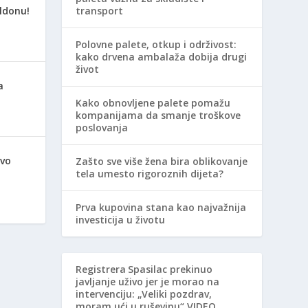
ldonu!
transport
Polovne palete, otkup i održivost:
kako drvena ambalaža dobija drugi
život
a
Kako obnovljene palete pomažu
kompanijama da smanje troškove
poslovanja
avo
Zašto sve više žena bira oblikovanje
tela umesto rigoroznih dijeta?
Prva kupovina stana kao najvažnija
investicija u životu
Registrera
Spasilac prekinuo
javljanje uživo jer je morao na
intervenciju: „Veliki pozdrav,
moram ući u ruševinu“ VIDEO