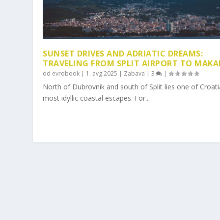
SUNSET DRIVES AND ADRIATIC DREAMS:
TRAVELING FROM SPLIT AIRPORT TO MAKA
od
evrobook
|
1. avg 2025
|
Zabava
|
3
|
North of Dubrovnik and south of Split lies one of Croati
most idyllic coastal escapes. For...