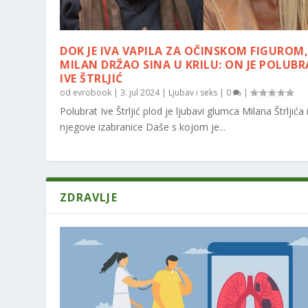
DOK JE IVA VAPILA ZA OČINSKOM FIGUROM
MILAN DRŽAO SINA U KRILU: ON JE POLUB
IVE ŠTRLJIĆ
od
evrobook
|
3. jul 2024
|
Ljubav i seks
|
0
|
Polubrat Ive Štrljić plod je ljubavi glumca Milana Štrljića 
njegove izabranice Daše s kojom je...
ZDRAVLJE