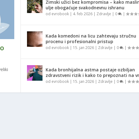
Zimski užici bez kompromisa – kako masli
ulje obogaćuje svakodnevnu ishranu
od
evrobook
|
4. feb 2026
|
Zdravlje
|
0
|
Kada komedoni na licu zahtevaju stručnu
procenu i profesionalni pristup
KO
od
evrobook
|
15. jan 2026
|
Zdravlje
|
0
|
liki
Kada bronhijalna astma postaje ozbiljan
zdravstveni rizik i kako to prepoznati na 
od
evrobook
|
15. jan 2026
|
Zdravlje
|
0
|