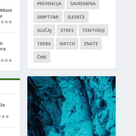
PREVENCIJA
SAVREMENA
“
 Mioni
ju
SIMPTOMI
SLEDEĆE
SLUČAJ
STRES
TERITORIJI
om
TREBA
WATCH
ZNATE
ora
ČINE
ože