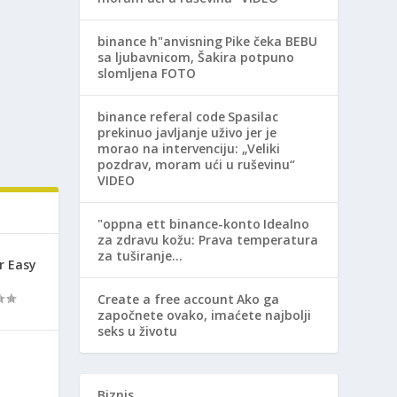
binance h"anvisning
Pike čeka BEBU
sa ljubavnicom, Šakira potpuno
slomljena FOTO
binance referal code
Spasilac
prekinuo javljanje uživo jer je
morao na intervenciju: „Veliki
pozdrav, moram ući u ruševinu“
VIDEO
"oppna ett binance-konto
Idealno
za zdravu kožu: Prava temperatura
za tuširanje…
r Easy
Create a free account
Ako ga
započnete ovako, imaćete najbolji
seks u životu
Biznis