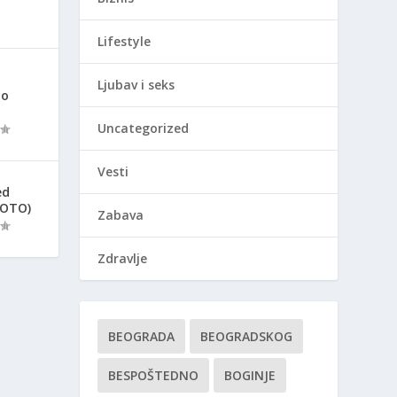
Lifestyle
Ljubav i seks
ao
Uncategorized
Vesti
ed
FOTO)
Zabava
Zdravlje
BEOGRADA
BEOGRADSKOG
BESPOŠTEDNO
BOGINJE