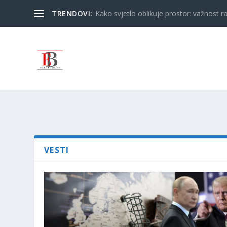
TRENDOVI:
Kako svjetlo oblikuje prostor: važnost ra
VESTI