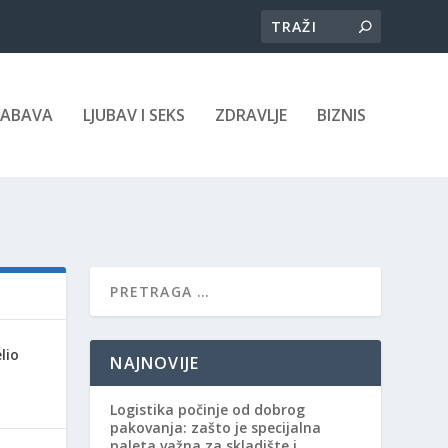
ZABAVA
LJUBAV I SEKS
ZDRAVLJE
BIZNIS
lio
NAJNOVIJE
Logistika počinje od dobrog
pakovanja: zašto je specijalna
paleta važna za skladište i