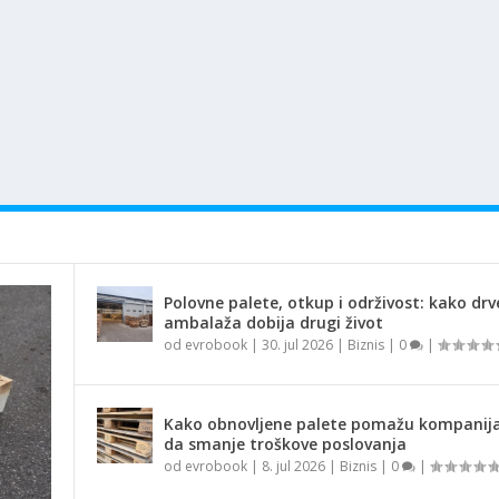
Polovne palete, otkup i održivost: kako dr
ambalaža dobija drugi život
od
evrobook
|
30. jul 2026
|
Biznis
|
0
|
Kako obnovljene palete pomažu kompani
da smanje troškove poslovanja
od
evrobook
|
8. jul 2026
|
Biznis
|
0
|