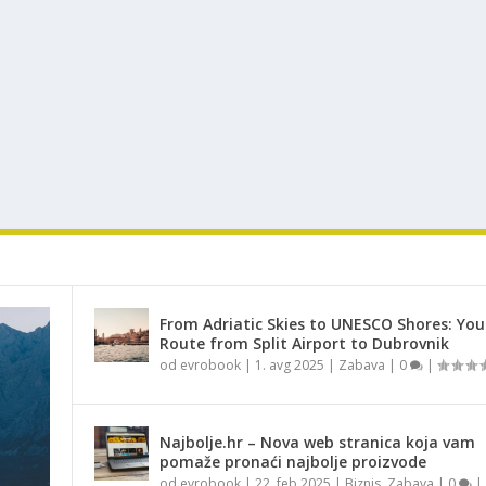
From Adriatic Skies to UNESCO Shores: You
Route from Split Airport to Dubrovnik
od
evrobook
|
1. avg 2025
|
Zabava
|
0
|
Najbolje.hr – Nova web stranica koja vam
pomaže pronaći najbolje proizvode
od
evrobook
|
22. feb 2025
|
Biznis
,
Zabava
|
0
|