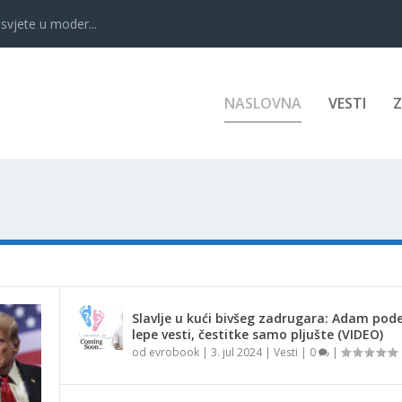
svjete u moder...
NASLOVNA
VESTI
Slavlje u kući bivšeg zadrugara: Adam pode
lepe vesti, čestitke samo pljušte (VIDEO)
od
evrobook
|
3. jul 2024
|
Vesti
|
0
|