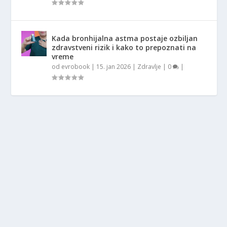
Kada bronhijalna astma postaje ozbiljan
zdravstveni rizik i kako to prepoznati na
vreme
od
evrobook
|
15. jan 2026
|
Zdravlje
|
0
|