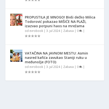
PROPUSTILA JE MNOGO! Bivši dečko Milica
Todorović pokazao MIŠIĆE NA PLAŽI,
izazvao potpuni haos na mrežama
od
evrobook
|
3. jul 2024
|
Zabava
|
0
|
VATAČINA NA JAVNOM MESTU: Asmin
nasred kafića zavukao Staniji ruku u
međunožje (FOTO)
od
evrobook
|
3. jul 2024
|
Zabava
|
0
|