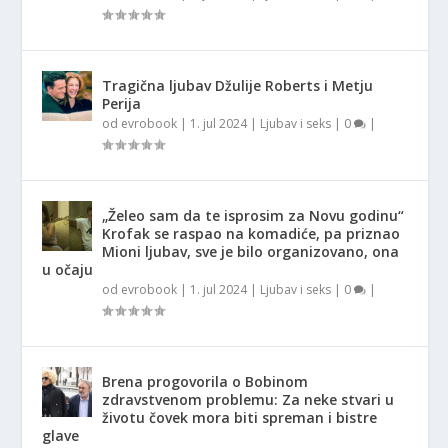
Tragična ljubav Džulije Roberts i Metju
Perija
od
evrobook
|
1. jul 2024
|
Ljubav i seks
|
0
|
„Želeo sam da te isprosim za Novu godinu“
Krofak se raspao na komadiće, pa priznao
Mioni ljubav, sve je bilo organizovano, ona
u očaju
od
evrobook
|
1. jul 2024
|
Ljubav i seks
|
0
|
Brena progovorila o Bobinom
zdravstvenom problemu: Za neke stvari u
životu čovek mora biti spreman i bistre
glave