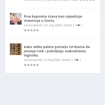
Prva kupovina stana kao najvažnija
investicija u životu
od
evrobook
|
27. maj 2026
|
Biznis
|
0
|
Kako velike palete pomažu tvrtkama da
smanje rizik i poboljšaju svakodnevnu
logistiku
od
evrobook
|
4. maj 2026
|
Biznis
|
0
|