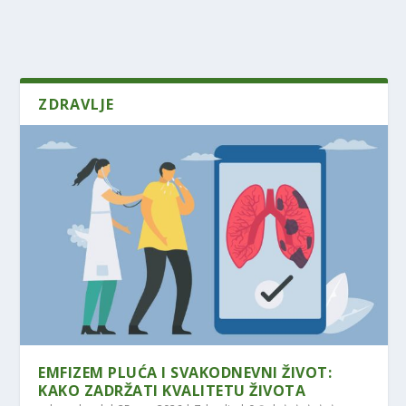
ZDRAVLJE
EMFIZEM PLUĆA I SVAKODNEVNI ŽIVOT:
KAKO ZADRŽATI KVALITETU ŽIVOTA