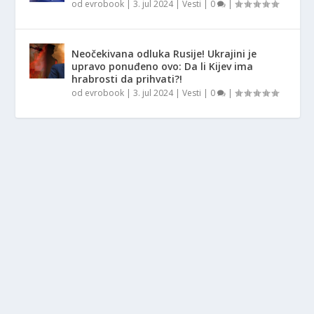
od
evrobook
|
3. jul 2024
|
Vesti
|
0
|
Neočekivana odluka Rusije! Ukrajini je
upravo ponuđeno ovo: Da li Kijev ima
hrabrosti da prihvati?!
od
evrobook
|
3. jul 2024
|
Vesti
|
0
|