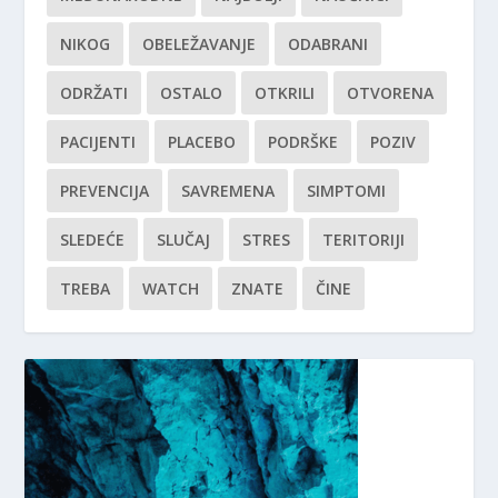
NIKOG
OBELEŽAVANJE
ODABRANI
ODRŽATI
OSTALO
OTKRILI
OTVORENA
PACIJENTI
PLACEBO
PODRŠKE
POZIV
PREVENCIJA
SAVREMENA
SIMPTOMI
SLEDEĆE
SLUČAJ
STRES
TERITORIJI
TREBA
WATCH
ZNATE
ČINE