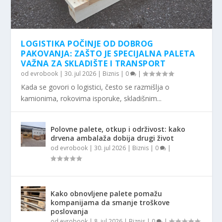
LOGISTIKA POČINJE OD DOBROG
PAKOVANJA: ZAŠTO JE SPECIJALNA PALETA
VAŽNA ZA SKLADIŠTE I TRANSPORT
od
evrobook
|
30. jul 2026
|
Biznis
|
0
|
Kada se govori o logistici, često se razmišlja o
kamionima, rokovima isporuke, skladišnim...
Polovne palete, otkup i održivost: kako
drvena ambalaža dobija drugi život
od
evrobook
|
30. jul 2026
|
Biznis
|
0
|
Kako obnovljene palete pomažu
kompanijama da smanje troškove
poslovanja
od
evrobook
|
8. jul 2026
|
Biznis
|
0
|