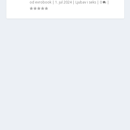
od
evrobook
|
1. jul 2024
|
Ljubav i seks
|
0
|