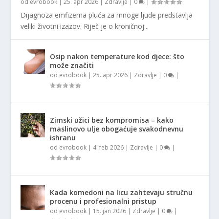
od
evrobook
|
25. apr 2026
|
Zdravlje
|
0
|
Dijagnoza emfizema pluća za mnoge ljude predstavlja
veliki životni izazov. Riječ je o kroničnoj...
Osip nakon temperature kod djece: što
može značiti
od
evrobook
|
25. apr 2026
|
Zdravlje
|
0
|
Zimski užici bez kompromisa – kako
maslinovo ulje obogaćuje svakodnevnu
ishranu
od
evrobook
|
4. feb 2026
|
Zdravlje
|
0
|
Kada komedoni na licu zahtevaju stručnu
procenu i profesionalni pristup
od
evrobook
|
15. jan 2026
|
Zdravlje
|
0
|