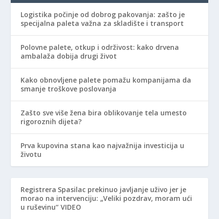
Logistika počinje od dobrog pakovanja: zašto je
specijalna paleta važna za skladište i transport
Polovne palete, otkup i održivost: kako drvena
ambalaža dobija drugi život
Kako obnovljene palete pomažu kompanijama da
smanje troškove poslovanja
Zašto sve više žena bira oblikovanje tela umesto
rigoroznih dijeta?
Prva kupovina stana kao najvažnija investicija u
životu
Registrera
Spasilac prekinuo javljanje uživo jer je
morao na intervenciju: „Veliki pozdrav, moram ući
u ruševinu“ VIDEO