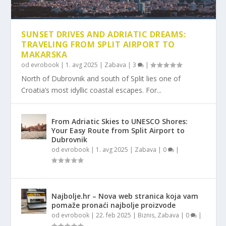
SUNSET DRIVES AND ADRIATIC DREAMS:
TRAVELING FROM SPLIT AIRPORT TO
MAKARSKA
od
evrobook
|
1. avg 2025
|
Zabava
|
3
|
North of Dubrovnik and south of Split lies one of
Croatia’s most idyllic coastal escapes. For...
From Adriatic Skies to UNESCO Shores:
Your Easy Route from Split Airport to
Dubrovnik
od
evrobook
|
1. avg 2025
|
Zabava
|
0
|
Najbolje.hr – Nova web stranica koja vam
pomaže pronaći najbolje proizvode
od
evrobook
|
22. feb 2025
|
Biznis
,
Zabava
|
0
|