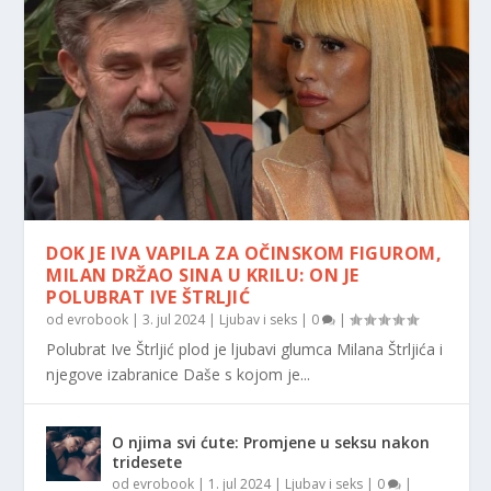
DOK JE IVA VAPILA ZA OČINSKOM FIGUROM,
MILAN DRŽAO SINA U KRILU: ON JE
POLUBRAT IVE ŠTRLJIĆ
od
evrobook
|
3. jul 2024
|
Ljubav i seks
|
0
|
Polubrat Ive Štrljić plod je ljubavi glumca Milana Štrljića i
njegove izabranice Daše s kojom je...
O njima svi ćute: Promjene u seksu nakon
tridesete
od
evrobook
|
1. jul 2024
|
Ljubav i seks
|
0
|