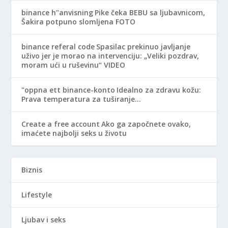
binance h"anvisning
Pike čeka BEBU sa ljubavnicom,
Šakira potpuno slomljena FOTO
binance referal code
Spasilac prekinuo javljanje
uživo jer je morao na intervenciju: „Veliki pozdrav,
moram ući u ruševinu“ VIDEO
"oppna ett binance-konto
Idealno za zdravu kožu:
Prava temperatura za tuširanje…
Create a free account
Ako ga započnete ovako,
imaćete najbolji seks u životu
Biznis
Lifestyle
Ljubav i seks