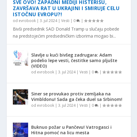
SVE OVO! ZAPADNI MEDIJI HISTERIŠU,
ZAVRŠAVA RAT U UKRAJINI I SMIRUJE CELU
ISTOČNU EVROPU?!
od
evrobook
|
3. jul 2024
|
Vesti
|
0
|
Bivši predsednik SAD Donald Tramp u slučaju pobede
na predstojećim predsedničkim izborima mogao bi...
Slavlje u kući bivšeg zadrugara: Adam
podelio lepe vesti, čestitke samo pljušte
(VIDEO)
od
evrobook
|
3. jul 2024
|
Vesti
|
0
|
Siner se provukao protiv zemljaka na
Vimbldonu! Sada ga čeka duel sa Srbinom!
od
evrobook
|
3. jul 2024
|
Vesti
|
0
|
Buknuo požar u Pančevu! Vatrogasci i
Hitna pomoć na licu mesta