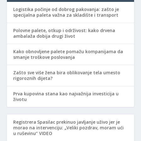
Logistika počinje od dobrog pakovanja: zašto je
specijalna paleta važna za skladište i transport
Polovne palete, otkup i održivost: kako drvena
ambalaža dobija drugi život
Kako obnovljene palete pomažu kompanijama da
smanje troškove poslovanja
Zašto sve više žena bira oblikovanje tela umesto
rigoroznih dijeta?
Prva kupovina stana kao najvažnija investicija u
životu
Registrera
Spasilac prekinuo javljanje uživo jer je
morao na intervenciju: „Veliki pozdrav, moram ući
u ruševinu“ VIDEO