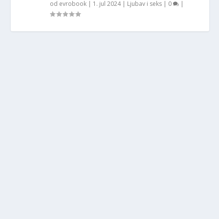
od
evrobook
|
1. jul 2024
|
Ljubav i seks
|
0
|