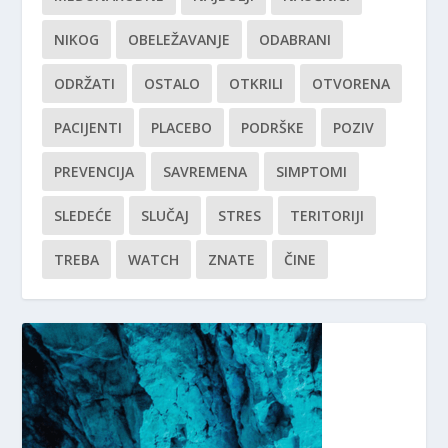
NIKOG
OBELEŽAVANJE
ODABRANI
ODRŽATI
OSTALO
OTKRILI
OTVORENA
PACIJENTI
PLACEBO
PODRŠKE
POZIV
PREVENCIJA
SAVREMENA
SIMPTOMI
SLEDEĆE
SLUČAJ
STRES
TERITORIJI
TREBA
WATCH
ZNATE
ČINE