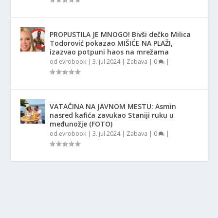
PROPUSTILA JE MNOGO! Bivši dečko Milica
Todorović pokazao MIŠIĆE NA PLAŽI,
izazvao potpuni haos na mrežama
od
evrobook
|
3. jul 2024
|
Zabava
|
0
|
VATAČINA NA JAVNOM MESTU: Asmin
nasred kafića zavukao Staniji ruku u
međunožje (FOTO)
od
evrobook
|
3. jul 2024
|
Zabava
|
0
|