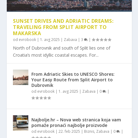
SUNSET DRIVES AND ADRIATIC DREAMS:
TRAVELING FROM SPLIT AIRPORT TO
MAKARSKA
od
evrobook
|
1. avg 2025
|
Zabava
|
3
|
North of Dubrovnik and south of Split lies one of
Croatia’s most idyllic coastal escapes. For...
From Adriatic Skies to UNESCO Shores:
Your Easy Route from Split Airport to
Dubrovnik
od
evrobook
|
1. avg 2025
|
Zabava
|
0
|
Najbolje.hr – Nova web stranica koja vam
pomaže pronaći najbolje proizvode
od
evrobook
|
22. feb 2025
|
Biznis
,
Zabava
|
0
|