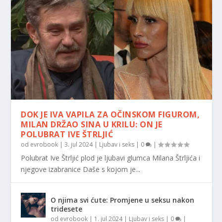
DOK JE IVA VAPILA ZA OČINSKOM FIGUROM,
MILAN DRŽAO SINA U KRILU: ON JE
POLUBRAT IVE ŠTRLJIĆ
od
evrobook
|
3. jul 2024
|
Ljubav i seks
|
0
|
Polubrat Ive Štrljić plod je ljubavi glumca Milana Štrljića i
njegove izabranice Daše s kojom je...
O njima svi ćute: Promjene u seksu nakon
tridesete
od
evrobook
|
1. jul 2024
|
Ljubav i seks
|
0
|