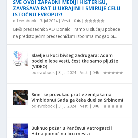
SVE OVO! ZAPADNI MEDIJI HISTERIŠU,
ZAVRŠAVA RAT U UKRAJINI I SMIRUJE CELU
ISTOČNU EVROPU?!
od
evrobook
|
3. jul 2024
|
Vesti
|
0
|
Bivši predsednik SAD Donald Tramp u slučaju pobede
na predstojećim predsedničkim izborima mogao bi...
Slavlje u kući bivšeg zadrugara: Adam
podelio lepe vesti, čestitke samo pljušte
(VIDEO)
od
evrobook
|
3. jul 2024
|
Vesti
|
0
|
Siner se provukao protiv zemljaka na
Vimbldonu! Sada ga čeka duel sa Srbinom!
od
evrobook
|
3. jul 2024
|
Vesti
|
0
|
Buknuo požar u Pančevu! Vatrogasci i
Hitna pomoć na licu mesta