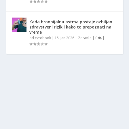
Kada bronhijalna astma postaje ozbiljan
zdravstveni rizik i kako to prepoznati na
vreme
od
evrobook
|
15. jan 2026
|
Zdravlje
|
0
|