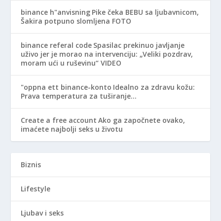
binance h"anvisning
Pike čeka BEBU sa ljubavnicom,
Šakira potpuno slomljena FOTO
binance referal code
Spasilac prekinuo javljanje
uživo jer je morao na intervenciju: „Veliki pozdrav,
moram ući u ruševinu“ VIDEO
"oppna ett binance-konto
Idealno za zdravu kožu:
Prava temperatura za tuširanje…
Create a free account
Ako ga započnete ovako,
imaćete najbolji seks u životu
Biznis
Lifestyle
Ljubav i seks