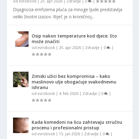
od
evrobook
|
25. apr 2026
|
Zdravlje
|
0
|
Dijagnoza emfizema pluća za mnoge ljude predstavlja
veliki životni izazov. Riječ je o kroničnoj...
Osip nakon temperature kod djece: što
može značiti
od
evrobook
|
25. apr 2026
|
Zdravlje
|
0
|
Zimski užici bez kompromisa – kako
maslinovo ulje obogaćuje svakodnevnu
ishranu
od
evrobook
|
4. feb 2026
|
Zdravlje
|
0
|
Kada komedoni na licu zahtevaju stručnu
procenu i profesionalni pristup
od
evrobook
|
15. jan 2026
|
Zdravlje
|
0
|