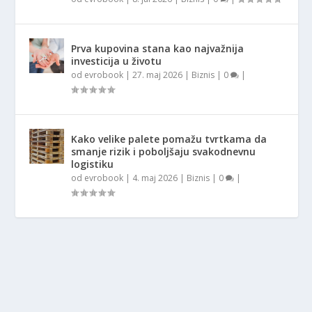
Prva kupovina stana kao najvažnija
investicija u životu
od
evrobook
|
27. maj 2026
|
Biznis
|
0
|
Kako velike palete pomažu tvrtkama da
smanje rizik i poboljšaju svakodnevnu
logistiku
od
evrobook
|
4. maj 2026
|
Biznis
|
0
|