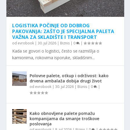
LOGISTIKA POČINJE OD DOBROG
PAKOVANJA: ZAŠTO JE SPECIJALNA PALETA
VAŽNA ZA SKLADIŠTE I TRANSPORT
od
evrobook
|
30. jul 2026
|
Biznis
|
0
|
Kada se govori o logistici, često se razmišlja o
kamionima, rokovima isporuke, skladišnim...
Polovne palete, otkup i održivost: kako
drvena ambalaža dobija drugi život
od
evrobook
|
30. jul 2026
|
Biznis
|
0
|
Kako obnovljene palete pomažu
kompanijama da smanje troškove
poslovanja
od
evrobook
|
8. jul 2026
|
Biznis
|
0
|