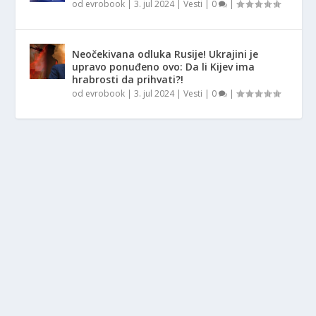
od
evrobook
|
3. jul 2024
|
Vesti
|
0
|
Neočekivana odluka Rusije! Ukrajini je
upravo ponuđeno ovo: Da li Kijev ima
hrabrosti da prihvati?!
od
evrobook
|
3. jul 2024
|
Vesti
|
0
|