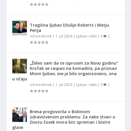
Tragična ljubav Džulije Roberts i Metju
Perija
od
evrobook
|
1. jul 2024
|
Ljubav i seks
|
0
|
„Želeo sam da te isprosim za Novu godinu“
Krofak se raspao na komadiće, pa priznao
Mioni ljubav, sve je bilo organizovano, ona
u očaju
od
evrobook
|
1. jul 2024
|
Ljubav i seks
|
0
|
Brena progovorila o Bobinom
zdravstvenom problemu: Za neke stvari u
životu čovek mora biti spreman i bistre
glave