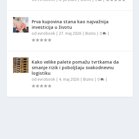
Prva kupovina stana kao najvažnija
investicija u životu
od
evrobook
|
27. maj 2026
|
Biznis
|
0
|
Kako velike palete pomažu tvrtkama da
smanje rizik i poboljšaju svakodnevnu
logistiku
od
evrobook
|
4. maj 2026
|
Biznis
|
0
|