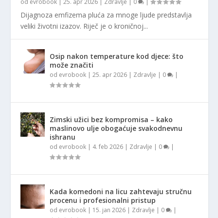
od
evrobook
|
25. apr 2026
|
Zdravlje
|
0
|
Dijagnoza emfizema pluća za mnoge ljude predstavlja
veliki životni izazov. Riječ je o kroničnoj...
Osip nakon temperature kod djece: što
može značiti
od
evrobook
|
25. apr 2026
|
Zdravlje
|
0
|
Zimski užici bez kompromisa – kako
maslinovo ulje obogaćuje svakodnevnu
ishranu
od
evrobook
|
4. feb 2026
|
Zdravlje
|
0
|
Kada komedoni na licu zahtevaju stručnu
procenu i profesionalni pristup
od
evrobook
|
15. jan 2026
|
Zdravlje
|
0
|