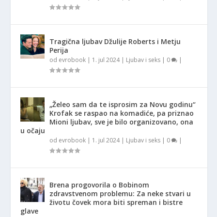
Tragična ljubav Džulije Roberts i Metju
Perija
od
evrobook
|
1. jul 2024
|
Ljubav i seks
|
0
|
„Želeo sam da te isprosim za Novu godinu“
Krofak se raspao na komadiće, pa priznao
Mioni ljubav, sve je bilo organizovano, ona
u očaju
od
evrobook
|
1. jul 2024
|
Ljubav i seks
|
0
|
Brena progovorila o Bobinom
zdravstvenom problemu: Za neke stvari u
životu čovek mora biti spreman i bistre
glave