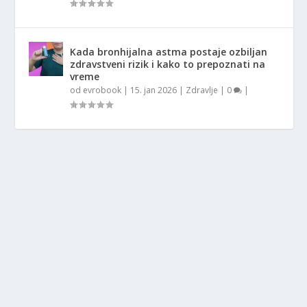
Kada bronhijalna astma postaje ozbiljan
zdravstveni rizik i kako to prepoznati na
vreme
od
evrobook
|
15. jan 2026
|
Zdravlje
|
0
|