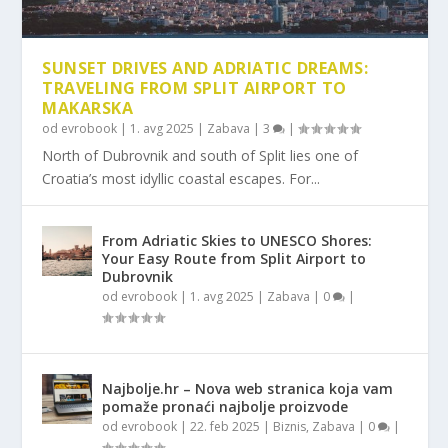
SUNSET DRIVES AND ADRIATIC DREAMS:
TRAVELING FROM SPLIT AIRPORT TO
MAKARSKA
od
evrobook
|
1. avg 2025
|
Zabava
|
3
|
North of Dubrovnik and south of Split lies one of
Croatia’s most idyllic coastal escapes. For...
From Adriatic Skies to UNESCO Shores:
Your Easy Route from Split Airport to
Dubrovnik
od
evrobook
|
1. avg 2025
|
Zabava
|
0
|
Najbolje.hr – Nova web stranica koja vam
pomaže pronaći najbolje proizvode
od
evrobook
|
22. feb 2025
|
Biznis
,
Zabava
|
0
|