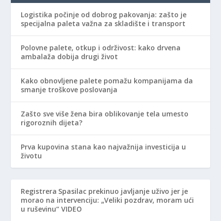
Logistika počinje od dobrog pakovanja: zašto je
specijalna paleta važna za skladište i transport
Polovne palete, otkup i održivost: kako drvena
ambalaža dobija drugi život
Kako obnovljene palete pomažu kompanijama da
smanje troškove poslovanja
Zašto sve više žena bira oblikovanje tela umesto
rigoroznih dijeta?
Prva kupovina stana kao najvažnija investicija u
životu
Registrera
Spasilac prekinuo javljanje uživo jer je
morao na intervenciju: „Veliki pozdrav, moram ući
u ruševinu“ VIDEO