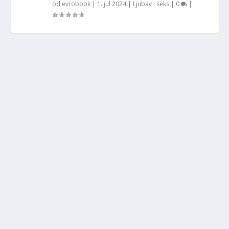
od
evrobook
|
1. jul 2024
|
Ljubav i seks
|
0
|