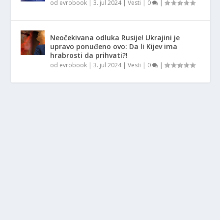
od
evrobook
|
3. jul 2024
|
Vesti
|
0
|
Neočekivana odluka Rusije! Ukrajini je
upravo ponuđeno ovo: Da li Kijev ima
hrabrosti da prihvati?!
od
evrobook
|
3. jul 2024
|
Vesti
|
0
|