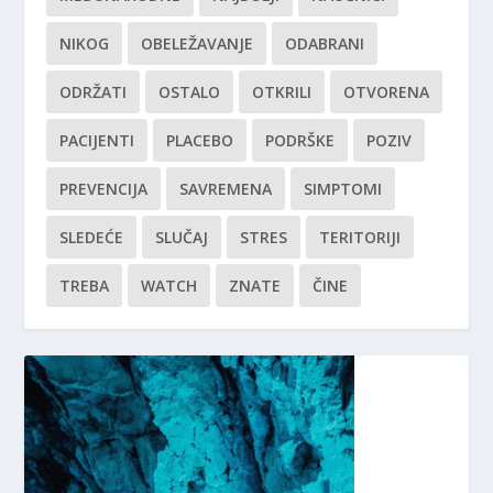
NIKOG
OBELEŽAVANJE
ODABRANI
ODRŽATI
OSTALO
OTKRILI
OTVORENA
PACIJENTI
PLACEBO
PODRŠKE
POZIV
PREVENCIJA
SAVREMENA
SIMPTOMI
SLEDEĆE
SLUČAJ
STRES
TERITORIJI
TREBA
WATCH
ZNATE
ČINE