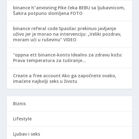
binance h"anvisning
Pike čeka BEBU sa ljubavnicom,
Šakira potpuno slomljena FOTO
binance referal code
Spasilac prekinuo javljanje
uživo jer je morao na intervenciju: „Veliki pozdrav,
moram ući u ruševinu“ VIDEO
"oppna ett binance-konto
Idealno za zdravu kožu:
Prava temperatura za tuširanje…
Create a free account
Ako ga započnete ovako,
imaćete najbolji seks u životu
Biznis
Lifestyle
Ljubav i seks