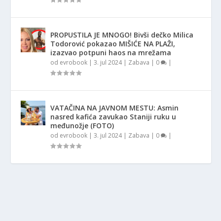
PROPUSTILA JE MNOGO! Bivši dečko Milica
Todorović pokazao MIŠIĆE NA PLAŽI,
izazvao potpuni haos na mrežama
od
evrobook
|
3. jul 2024
|
Zabava
|
0
|
VATAČINA NA JAVNOM MESTU: Asmin
nasred kafića zavukao Staniji ruku u
međunožje (FOTO)
od
evrobook
|
3. jul 2024
|
Zabava
|
0
|