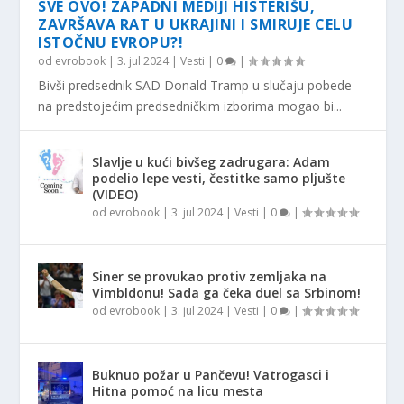
SVE OVO! ZAPADNI MEDIJI HISTERIŠU,
ZAVRŠAVA RAT U UKRAJINI I SMIRUJE CELU
ISTOČNU EVROPU?!
od
evrobook
|
3. jul 2024
|
Vesti
|
0
|
Bivši predsednik SAD Donald Tramp u slučaju pobede
na predstojećim predsedničkim izborima mogao bi...
Slavlje u kući bivšeg zadrugara: Adam
podelio lepe vesti, čestitke samo pljušte
(VIDEO)
od
evrobook
|
3. jul 2024
|
Vesti
|
0
|
Siner se provukao protiv zemljaka na
Vimbldonu! Sada ga čeka duel sa Srbinom!
od
evrobook
|
3. jul 2024
|
Vesti
|
0
|
Buknuo požar u Pančevu! Vatrogasci i
Hitna pomoć na licu mesta