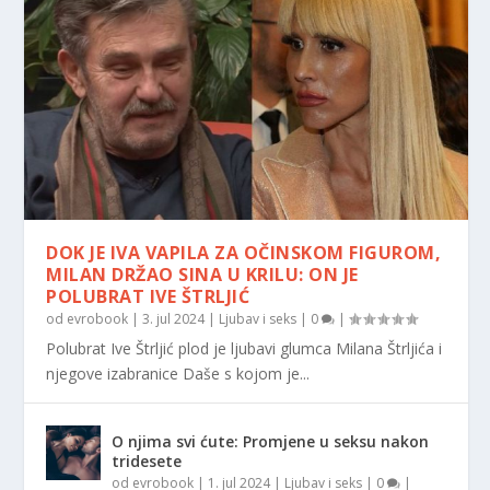
DOK JE IVA VAPILA ZA OČINSKOM FIGUROM,
MILAN DRŽAO SINA U KRILU: ON JE
POLUBRAT IVE ŠTRLJIĆ
od
evrobook
|
3. jul 2024
|
Ljubav i seks
|
0
|
Polubrat Ive Štrljić plod je ljubavi glumca Milana Štrljića i
njegove izabranice Daše s kojom je...
O njima svi ćute: Promjene u seksu nakon
tridesete
od
evrobook
|
1. jul 2024
|
Ljubav i seks
|
0
|