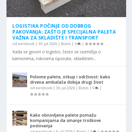
LOGISTIKA POČINJE OD DOBROG
PAKOVANJA: ZAŠTO JE SPECIJALNA PALETA
VAŽNA ZA SKLADIŠTE I TRANSPORT
od
evrobook
|
30. jul 2026
|
Biznis
|
0
|
Kada se govori o logistici, često se razmišlja o
kamionima, rokovima isporuke, skladišnim...
Polovne palete, otkup i održivost: kako
drvena ambalaža dobija drugi život
od
evrobook
|
30. jul 2026
|
Biznis
|
0
|
Kako obnovljene palete pomažu
kompanijama da smanje troškove
poslovanja
od
evrobook
|
8. jul 2026
|
Biznis
|
0
|